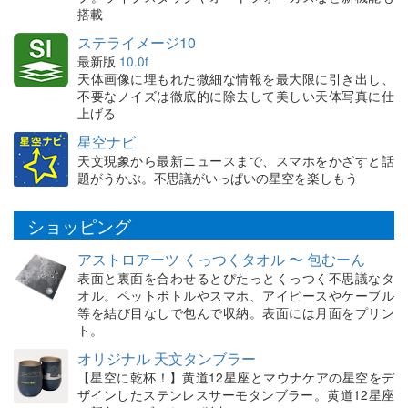
搭載
ステライメージ10
最新版
10.0f
天体画像に埋もれた微細な情報を最大限に引き出し、
不要なノイズは徹底的に除去して美しい天体写真に仕
上げる
星空ナビ
天文現象から最新ニュースまで、スマホをかざすと話
題がうかぶ。不思議がいっぱいの星空を楽しもう
ショッピング
アストロアーツ くっつくタオル 〜 包むーん
表面と裏面を合わせるとぴたっとくっつく不思議なタ
オル。ペットボトルやスマホ、アイピースやケーブル
等を結び目なしで包んで収納。表面には月面をプリン
ト。
オリジナル 天文タンブラー
【星空に乾杯！】黄道12星座とマウナケアの星空をデ
ザインしたステンレスサーモタンブラー。黄道12星座