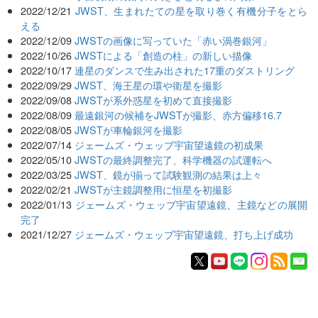
2022/12/21
JWST、生まれたての星を取り巻く有機分子をとら
える
2022/12/09
JWSTの画像に写っていた「赤い渦巻銀河」
2022/10/26
JWSTによる「創造の柱」の新しい描像
2022/10/17
連星のダンスで生み出された17重のダストリング
2022/09/29
JWST、海王星の環や衛星を撮影
2022/09/08
JWSTが系外惑星を初めて直接撮影
2022/08/09
最遠銀河の候補をJWSTが撮影、赤方偏移16.7
2022/08/05
JWSTが車輪銀河を撮影
2022/07/14
ジェームズ・ウェッブ宇宙望遠鏡の初成果
2022/05/10
JWSTの最終調整完了、科学機器の試運転へ
2022/03/25
JWST、鏡が揃って試験観測の結果は上々
2022/02/21
JWSTが主鏡調整用に恒星を初撮影
2022/01/13
ジェームズ・ウェッブ宇宙望遠鏡、主鏡などの展開
完了
2021/12/27
ジェームズ・ウェッブ宇宙望遠鏡、打ち上げ成功