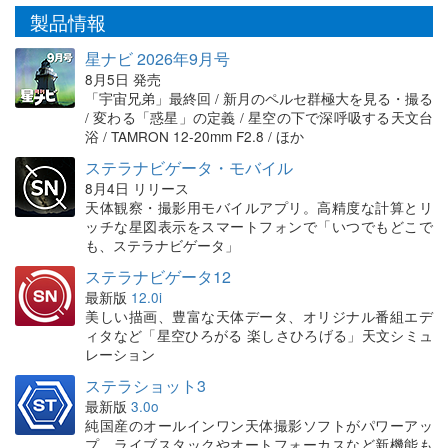
製品情報
星ナビ 2026年9月号
8月5日 発売
「宇宙兄弟」最終回 / 新月のペルセ群極大を見る・撮る
/ 変わる「惑星」の定義 / 星空の下で深呼吸する天文台
浴 / TAMRON 12-20mm F2.8 / ほか
ステラナビゲータ・モバイル
8月4日 リリース
天体観察・撮影用モバイルアプリ。高精度な計算とリ
ッチな星図表示をスマートフォンで「いつでもどこで
も、ステラナビゲータ」
ステラナビゲータ12
最新版
12.0i
美しい描画、豊富な天体データ、オリジナル番組エデ
ィタなど「星空ひろがる 楽しさひろげる」天文シミュ
レーション
ステラショット3
最新版
3.0o
純国産のオールインワン天体撮影ソフトがパワーアッ
プ。ライブスタックやオートフォーカスなど新機能も