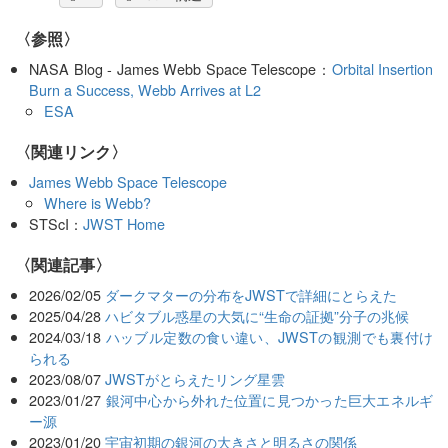
〈参照〉
NASA Blog - James Webb Space Telescope：
Orbital Insertion
Burn a Success, Webb Arrives at L2
ESA
〈関連リンク〉
James Webb Space Telescope
Where is Webb?
STScI：
JWST Home
関連記事
2026/02/05
ダークマターの分布をJWSTで詳細にとらえた
2025/04/28
ハビタブル惑星の大気に“生命の証拠”分子の兆候
2024/03/18
ハッブル定数の食い違い、JWSTの観測でも裏付け
られる
2023/08/07
JWSTがとらえたリング星雲
2023/01/27
銀河中心から外れた位置に見つかった巨大エネルギ
ー源
2023/01/20
宇宙初期の銀河の大きさと明るさの関係