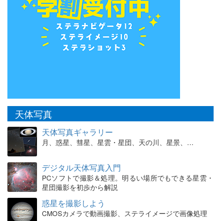
天体写真
天体写真ギャラリー
月、惑星、彗星、星雲・星団、天の川、星景、…
デジタル天体写真入門
PCソフトで撮影＆処理。明るい場所でもできる星雲・
星団撮影を初歩から解説
惑星を撮影しよう
CMOSカメラで動画撮影、ステライメージで画像処理