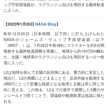
ッブ宇宙望遠鏡が、ラグランジュ点L2を周回する最終軌道
に入った。
【2022年1月26日
NASA Blog
】
昨年12月25日（日本時間、以下同）に打ち上げられた
NASAのジェームズ・ウェッブ宇宙望遠鏡（以下
「JWST」）は、1月25日午前4時にスラスターを約5分間
噴射する最終軌道調整を実施し、地球から約150万km離れ
た、太陽・地球系のラグランジュ点L2を周回するハロー軌
道に入った。
L2は地球を挟んで太陽の反対側にある、重力的に安定した
地点だ。L2の周囲にとどまることで、近赤外線を観測する
JWSTにとって邪魔な熱源となる地球と太陽は常に同じ方
向に見える。この熱を、L2までの道中で展開した5層のサ
ンシールドで防ぐことで、望遠鏡や観測装置は低温に保た
れる。