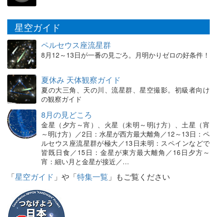
星空ガイド
ペルセウス座流星群
8月12～13日が一番の見ごろ。月明かりゼロの好条件！
夏休み 天体観察ガイド
夏の大三角、天の川、流星群、星空撮影。初級者向け
の観察ガイド
8月の見どころ
金星（夕方～宵）、火星（未明～明け方）、土星（宵
～明け方）／2日：水星が西方最大離角／12～13日：ペ
ルセウス座流星群が極大／13日未明：スペインなどで
皆既日食／15日：金星が東方最大離角／16日夕方～
宵：細い月と金星が接近／…
「
星空ガイド
」や「
特集一覧
」もご覧ください