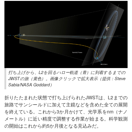
打ち上げから、L2を回るハロー軌道（青）に到着するまでの
JWSTの旅（黄色）。画像クリックで拡大表示（提供：Steve
Sabia/NASA Goddard）
折りたたまれた状態で打ち上げられたJWSTは、L2までの
旅路でサンシールドに加えて主鏡などを含めた全ての展開
を終えている。これから3か月かけて、光学系をnm（ナノ
メートル）に近い精度で調整する作業が始まる。科学観測
の開始はこれから約5か月後となる見込みだ。