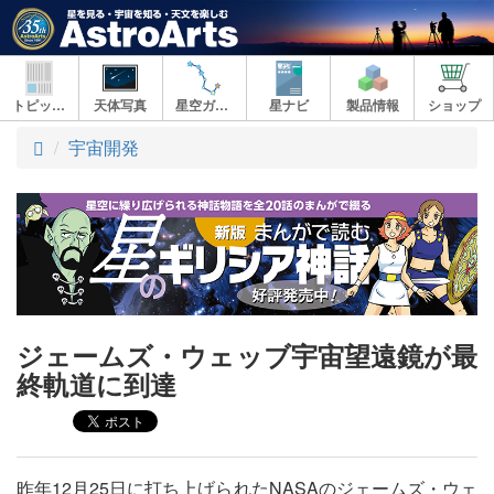
トピックス
天体写真
星空ガイド
星ナビ
製品情報
ショップ
ト
宇宙開発
ッ
プ
ジェームズ・ウェッブ宇宙望遠鏡が最
終軌道に到達
昨年12月25日に打ち上げられたNASAのジェームズ・ウェ