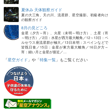
夏休み 天体観察ガイド
夏の大三角、天の川、流星群、星空撮影。初級者向け
の観察ガイド
8月の見どころ
金星（夕方～宵）、火星（未明～明け方）、土星（宵
～明け方）／2日：水星が西方最大離角／12～13日：ペ
ルセウス座流星群が極大／13日未明：スペインなどで
皆既日食／15日：金星が東方最大離角／16日夕方～
宵：細い月と金星が接近／…
「
星空ガイド
」や「
特集一覧
」もご覧ください