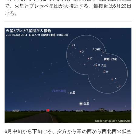
で、火星とプレセペ星団が大接近する。最接近は6月23日
ごろ。
6月中旬から下旬ごろ、夕方から宵の西から西北西の低空