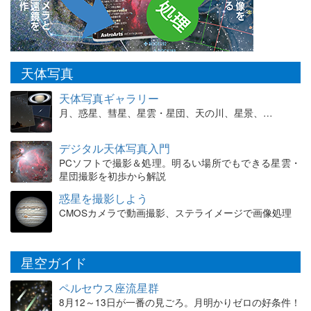
天体写真
天体写真ギャラリー
月、惑星、彗星、星雲・星団、天の川、星景、…
デジタル天体写真入門
PCソフトで撮影＆処理。明るい場所でもできる星雲・
星団撮影を初歩から解説
惑星を撮影しよう
CMOSカメラで動画撮影、ステライメージで画像処理
星空ガイド
ペルセウス座流星群
8月12～13日が一番の見ごろ。月明かりゼロの好条件！