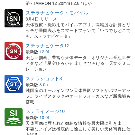
浴 / TAMRON 12-20mm F2.8 / ほか
ステラナビゲータ・モバイル
8月4日 リリース
天体観察・撮影用モバイルアプリ。高精度な計算とリ
ッチな星図表示をスマートフォンで「いつでもどこで
も、ステラナビゲータ」
ステラナビゲータ12
最新版
12.0i
美しい描画、豊富な天体データ、オリジナル番組エデ
ィタなど「星空ひろがる 楽しさひろげる」天文シミュ
レーション
ステラショット3
最新版
3.0o
純国産のオールインワン天体撮影ソフトがパワーアッ
プ。ライブスタックやオートフォーカスなど新機能も
搭載
ステライメージ10
最新版
10.0f
天体画像に埋もれた微細な情報を最大限に引き出し、
不要なノイズは徹底的に除去して美しい天体写真に仕
上げる