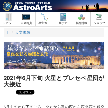
トピックス
天体写真
星空ガイド
星ナビ
製品情報
ショップ
ト
天文現象
ッ
プ
2021年6月下旬 火星とプレセペ星団が
大接近
6月中旬から下旬ごろ、夕方から宵の西から西北西の低空