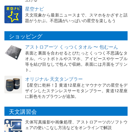
星空ナビ
天文現象から最新ニュースまで、スマホをかざすと話
題がうかぶ。不思議がいっぱいの星空を楽しもう
ショッピング
アストロアーツ くっつくタオル 〜 包むーん
表面と裏面を合わせるとぴたっとくっつく不思議なタ
オル。ペットボトルやスマホ、アイピースやケーブル
等を結び目なしで包んで収納。表面には月面をプリン
ト。
オリジナル 天文タンブラー
【星空に乾杯！】黄道12星座とマウナケアの星空をデ
ザインしたステンレスサーモタンブラー。黄道12星座
に新色モカブラウンが追加。
天文講習会
天体写真撮影や画像処理、アストロアーツのソフトウ
ェアの使いこなし方法などをオンラインで解説