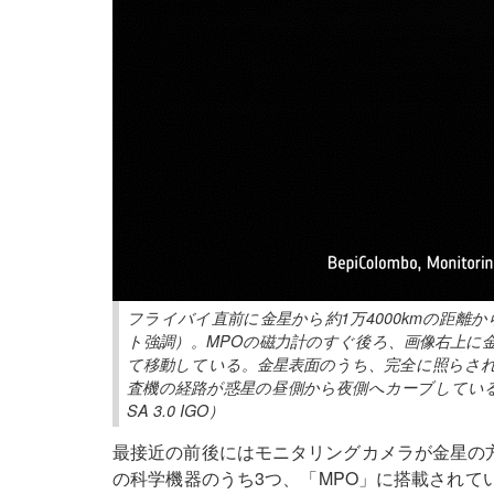
フライバイ直前に金星から約1万4000kmの距
ト強調）。MPOの磁力計のすぐ後ろ、画像右上に
て移動している。金星表面のうち、完全に照らさ
査機の経路が惑星の昼側から夜側へカーブしていることを示し
SA 3.0 IGO）
最接近の前後にはモニタリングカメラが金星の
の科学機器のうち3つ、「MPO」に搭載されて