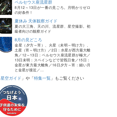
ペルセウス座流星群
8月12～13日が一番の見ごろ。月明かりゼロ
の好条件！
夏休み 天体観察ガイド
夏の大三角、天の川、流星群、星空撮影。初
級者向けの観察ガイド
8月の見どころ
金星（夕方～宵）、火星（未明～明け方）、
土星（宵～明け方）／2日：水星が西方最大離
角／12～13日：ペルセウス座流星群が極大／
13日未明：スペインなどで皆既日食／15日：
金星が東方最大離角／16日夕方～宵：細い月
と金星が接近／…
「
星空ガイド
」や「
特集一覧
」もご覧ください