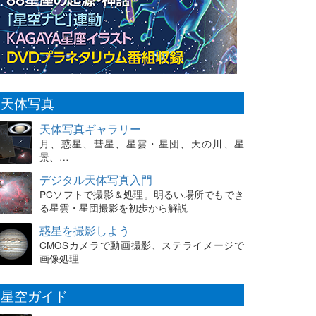
天体写真
天体写真ギャラリー
月、惑星、彗星、星雲・星団、天の川、星
景、…
デジタル天体写真入門
PCソフトで撮影＆処理。明るい場所でもでき
る星雲・星団撮影を初歩から解説
惑星を撮影しよう
CMOSカメラで動画撮影、ステライメージで
画像処理
星空ガイド