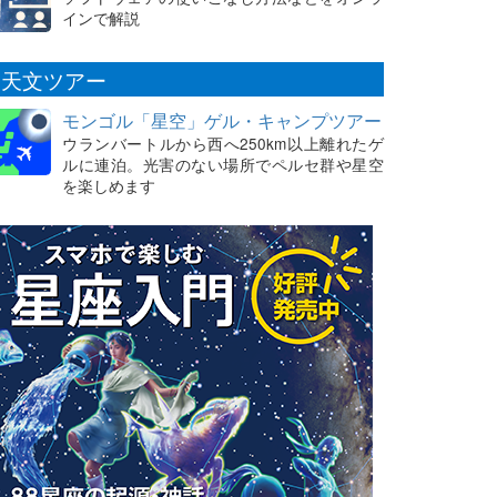
インで解説
天文ツアー
モンゴル「星空」ゲル・キャンプツアー
ウランバートルから西へ250km以上離れたゲ
ルに連泊。光害のない場所でペルセ群や星空
を楽しめます