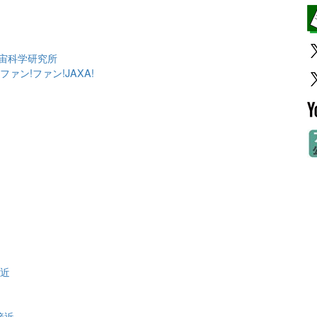
宇宙科学研究所
ァン!ファン!JAXA!
）
近
接近
接近