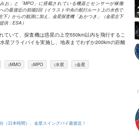
みお」と「MPO」に搭載されている機器とセンサーが稼働
星への最接近の前後2回（イラスト中央の航行ルート上の水色で
左下）からの観測に加え、金星探査機「あかつき」（金星左下
提供：ESA）
されていて、探査機は惑星の上空550km以内を飛行するこ
の水星フライバイを実施し、地表までわずか200kmの距離
MMO
MPO
水星
金星
時58分（日本時間）、金星スイングバイ最接近！