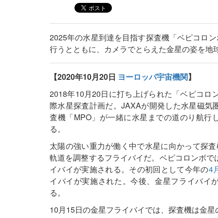
2025年の水星到達を目指す探査機「ベピコロン
行うとともに、カメラでとらえた金星の姿を地
【2020年10月20日
ヨーロッパ宇宙機関
】
2018年10月20日に打ち上げられた「ベピコ
際水星探査計画だ。JAXAが開発した水星磁気
査機「MPO」が一緒に水星までの道のり航行し
る。
太陽の強い重力が働く中で水星に向かって探査
軌道を調整するフライバイだ。ベピコロンボで
イバイが実施される。その初回として今年の
4
イバイが実施された。今後、金星フライバイが
る。
10月15日の金星フライバイでは、探査機は金星