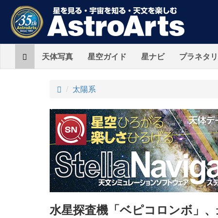
Home
天体写真
星空ガイド
星ナビ
プラネタリ
ト
太陽系
ッ
プ
水星探査機「ベピコロンボ」、