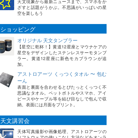
天文現象から最新ニュースまで、スマホをか
ざすと話題がうかぶ。不思議がいっぱいの星
空を楽しもう
ショッピング
オリジナル 天文タンブラー
【星空に乾杯！】黄道12星座とマウナケアの
星空をデザインしたステンレスサーモタンブ
ラー。黄道12星座に新色モカブラウンが追
加。
アストロアーツ くっつくタオル 〜 包む
ーん
表面と裏面を合わせるとぴたっとくっつく不
思議なタオル。ペットボトルやスマホ、アイ
ピースやケーブル等を結び目なしで包んで収
納。表面には月面をプリント。
天文講習会
天体写真撮影や画像処理、アストロアーツの
ソフトウェアの使いこなし方法などをオンラ