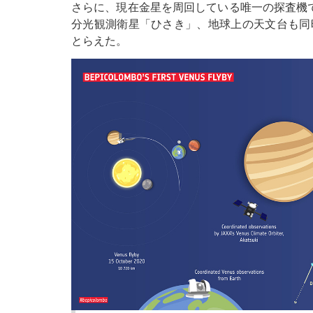
さらに、現在金星を周回している唯一の探査機で
分光観測衛星「ひさき」、地球上の天文台も同
とらえた。