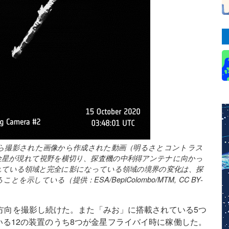
離から撮影された画像から作成された動画（明るさとコントラス
金星が現れて視野を横切り、探査機の中利得アンテナに向かっ
れている領域と完全に影になっている領域の境界の変化は、探
ている（提供：ESA/BepiColombo/MTM, CC BY-
方向を撮影し続けた。また「みお」に搭載されている5つ
いる12の装置のうち8つが金星フライバイ時に稼働した。