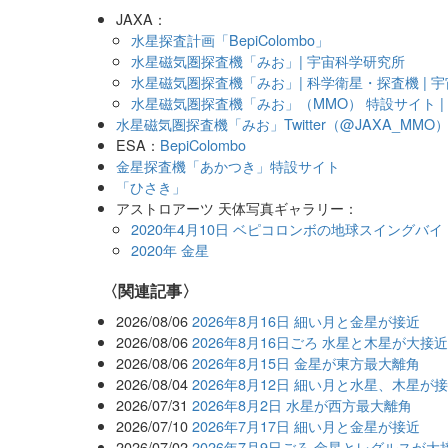
JAXA：
水星探査計画「BepiColombo」
水星磁気圏探査機「みお」| 宇宙科学研究所
水星磁気圏探査機「みお」| 科学衛星・探査機 | 
水星磁気圏探査機「みお」（MMO） 特設サイト | フ
水星磁気圏探査機「みお」Twitter（@JAXA_MMO
ESA：
BepiColombo
金星探査機「あかつき」特設サイト
「ひさき」
アストロアーツ 天体写真ギャラリー：
2020年4月10日 ベピコロンボの地球スイングバイ
2020年 金星
関連記事
2026/08/06
2026年8月16日 細い月と金星が接近
2026/08/06
2026年8月16日ごろ 水星と木星が大接
2026/08/06
2026年8月15日 金星が東方最大離角
2026/08/04
2026年8月12日 細い月と水星、木星が
2026/07/31
2026年8月2日 水星が西方最大離角
2026/07/10
2026年7月17日 細い月と金星が接近
2026/07/02
2026年7月9日ごろ 金星とレグルスが大