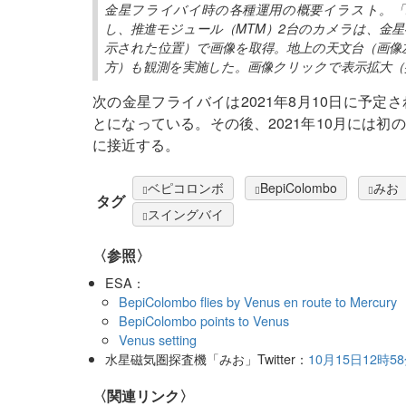
金星フライバイ時の各種運用の概要イラスト。「
し、推進モジュール（MTM）2台のカメラは、金
示された位置）で画像を取得。地上の天文台（画像
方）も観測を実施した。画像クリックで表示拡大（
次の金星フライバイは2021年8月10日に予定
とになっている。その後、2021年10月には初
に接近する。
ベピコロンボ
BepiColombo
みお
タグ
スイングバイ
〈参照〉
ESA：
BepiColombo flies by Venus en route to Mercury
BepiColombo points to Venus
Venus setting
水星磁気圏探査機「みお」Twitter：
10月15日12
〈関連リンク〉