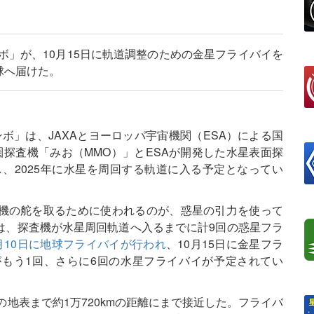
ボ」が、10月15日に軌道調整のための金星フライバイを
球へ届けた。
ロンボ」は、JAXAとヨーロッパ宇宙機関（ESA）による国
圏探査機「みお（MMO）」とESAが開発した水星表面探
、2025年に水星を周回する軌道に入る予定となってい
機の舵を取るために使われるのが、惑星の引力を使って
は、探査機が水星周回軌道へ入るまでに計9回の惑星フラ
月10日に地球フライバイが行われ
、10月15日に金星フラ
もう1回、さらに6回の水星フライバイが予定されてい
の地表まで約1万720kmの距離にまで接近した。フライバ