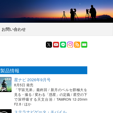
お問い合わせ
製品情報
星ナビ 2026年9月号
8月5日 発売
「宇宙兄弟」最終回 / 新月のペルセ群極大を
見る・撮る / 変わる「惑星」の定義 / 星空の下
で深呼吸する天文台浴 / TAMRON 12-20mm
F2.8 / ほか
ステラナビゲータ・モバイル