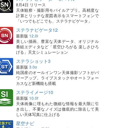
8月4日 リリース
天体観察・撮影用モバイルアプリ。高精度な
計算とリッチな星図表示をスマートフォンで
「いつでもどこでも、ステラナビゲータ」
ステラナビゲータ12
最新版
12.0i
美しい描画、豊富な天体データ、オリジナル
番組エディタなど「星空ひろがる 楽しさひろ
げる」天文シミュレーション
ステラショット3
最新版
3.0o
純国産のオールインワン天体撮影ソフトがパ
ワーアップ。ライブスタックやオートフォー
カスなど新機能も搭載
ステライメージ10
最新版
10.0f
天体画像に埋もれた微細な情報を最大限に引
き出し、不要なノイズは徹底的に除去して美
しい天体写真に仕上げる
星空ナビ