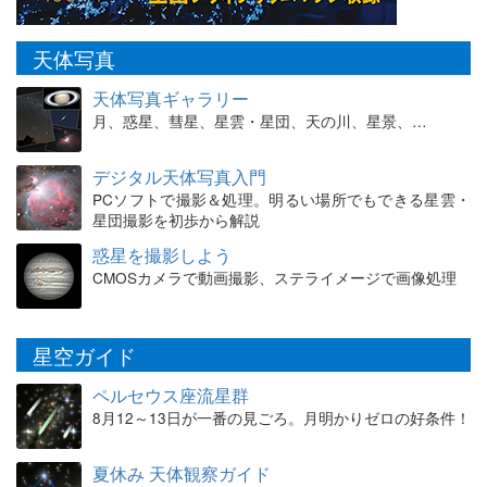
天体写真
天体写真ギャラリー
月、惑星、彗星、星雲・星団、天の川、星景、…
デジタル天体写真入門
PCソフトで撮影＆処理。明るい場所でもできる星雲・
星団撮影を初歩から解説
惑星を撮影しよう
CMOSカメラで動画撮影、ステライメージで画像処理
星空ガイド
ペルセウス座流星群
8月12～13日が一番の見ごろ。月明かりゼロの好条件！
夏休み 天体観察ガイド