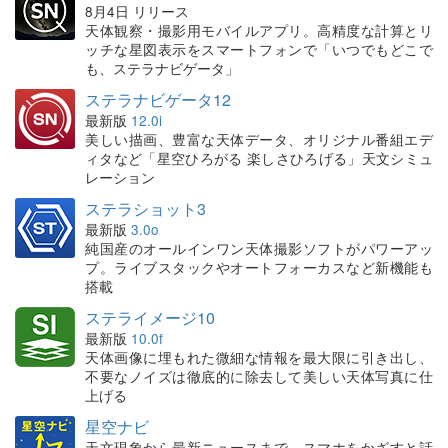
8月4日 リリース
天体観察・撮影用モバイルアプリ。高精度な計算とリ
ッチな星図表示をスマートフォンで「いつでもどこで
も、ステラナビゲータ」
ステラナビゲータ12
最新版
12.0i
美しい描画、豊富な天体データ、オリジナル番組エデ
ィタなど「星空ひろがる 楽しさひろげる」天文シミュ
レーション
ステラショット3
最新版
3.0o
純国産のオールインワン天体撮影ソフトがパワーアッ
プ。ライブスタックやオートフォーカスなど新機能も
搭載
ステライメージ10
最新版
10.0f
天体画像に埋もれた微細な情報を最大限に引き出し、
不要なノイズは徹底的に除去して美しい天体写真に仕
上げる
星空ナビ
天文現象から最新ニュースまで、スマホをかざすと話