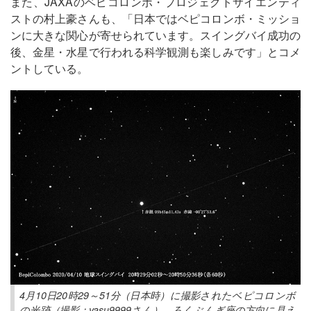
また、JAXAのベピコロンボ・プロジェクトサイエンティ
ストの村上豪さんも、「日本ではベピコロンボ・ミッショ
ンに大きな関心が寄せられています。スイングバイ成功の
後、金星・水星で行われる科学観測も楽しみです」とコメ
ントしている。
4月10日20時29～51分（日本時）に撮影されたベピコロンボ
の光跡（撮影：yasu9999さん）。ろくぶんぎ座の方向に見え