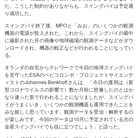
た。こうした制約がありながらも、スイングバイは予定通
り成功した。
スイングバイ終了後、MPOと「みお」のいくつかの観測
機器の電源が投入された。これから、スイングバイの最中
に撮影された月の画像や地球磁場の観測データなどがダウ
ンロードされ、機器の較正などが行われることになってい
る。
オランダの自宅からテレワークで今回の地球スイングバイ
を見守ったESAのベピコロンボ・プロジェクトサイエンテ
ィストのJohannes Benkhoffさんは、「今日の運用は（新
型コロナウイルスの影響で）数か月前に想像したのとはか
なり違った形で行われることになりましたが、スイングバ
イがうまくいき、いくつかの観測機器も運用できたことを
みな嬉しく思っています。観測データを受信・解析するの
が楽しみです。今回のデータは10月に予定されている次の
金星スイングバイでも役に立つでしょう」と語った。