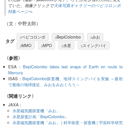
ていた。画像クリックで
天体写真ギャラリーのベピコロンボ
特集ページ
へ
（文：中野太郎）
ベピコロンボ
BepiColombo
みお
タグ
MMO
MPO
水星
スイングバイ
〈参照〉
ESA：
BepiColombo takes last snaps of Earth en route to
Mercury
ISAS：
BepiColombo探査機、地球スイングバイを実施 ～最初
で最後の地球接近、みおをみおくろう～
〈関連リンク〉
JAXA：
水星磁気圏探査機「みお」
水星探査計画「BepiColombo」
水星磁気圏探査機「みお」 | 科学衛星・探査機 | 宇宙科学研究