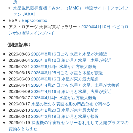
所
水星磁気圏探査機「みお」（MMO） 特設サイト | ファン!フ
ァン!JAXA!
ESA：
BepiColombo
アストロアーツ 天体写真ギャラリー：
2020年4月10日 ベピコロ
ンボの地球スイングバイ
関連記事
2026/08/06
2026年8月16日ごろ 水星と木星が大接近
2026/08/04
2026年8月12日 細い月と水星、木星が接近
2026/07/31
2026年8月2日 水星が西方最大離角
2026/06/18
2026年6月25日ごろ 水星と木星が接近
2026/06/09
2026年6月16日 水星が東方最大離角
2026/04/14
2026年4月21日ごろ 水星と火星、土星が大接近
2026/04/09
2026年4月16日 細い月と水星、火星が接近
2026/03/27
2026年4月4日 水星が西方最大離角
2026/03/17
水星の歴史を表面地形の凹凸分布で調べる
2026/02/13
2026年2月20日 水星が東方最大離角
2026/02/12
2026年2月19日 細い月と水星が接近
2026/01/19
探査機の宇宙線センサーを利用して太陽プラズマの
変動をとらえた