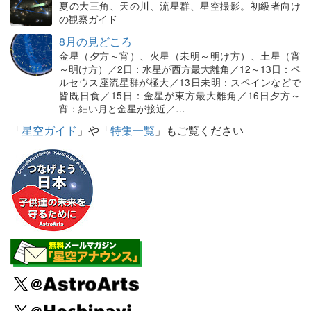
夏の大三角、天の川、流星群、星空撮影。初級者向け
の観察ガイド
8月の見どころ
金星（夕方～宵）、火星（未明～明け方）、土星（宵
～明け方）／2日：水星が西方最大離角／12～13日：ペ
ルセウス座流星群が極大／13日未明：スペインなどで
皆既日食／15日：金星が東方最大離角／16日夕方～
宵：細い月と金星が接近／…
「
星空ガイド
」や「
特集一覧
」もご覧ください