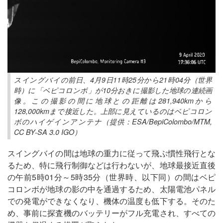
スイングバイの前日、4月9日11時25分から21時04分（世界
時）に「ベピコロンボ」が10分おきに撮影した地球の連続画
像。この撮影の間に地球との距離は281,940kmから
128,000kmまで接近した。上部に見えているのはベピコロン
ボのハイゲインアンテナ（提供：ESA/BepiColombo/MTM,
CC BY-SA 3.0 IGO）
スイングバイの間は地球の重力に従って飛ぶ慣性飛行とな
るため、特に飛行制御などは行わないが、地球最接近直後
の午前5時01分～5時35分（世界時、以下同）の間はベピ
コロンボが地球の影の中を通過するため、太陽電池パネル
での発電ができなくなり、機体の温度も低下する。そのた
め、事前に探査機のバッテリーがフル充電され、すべての