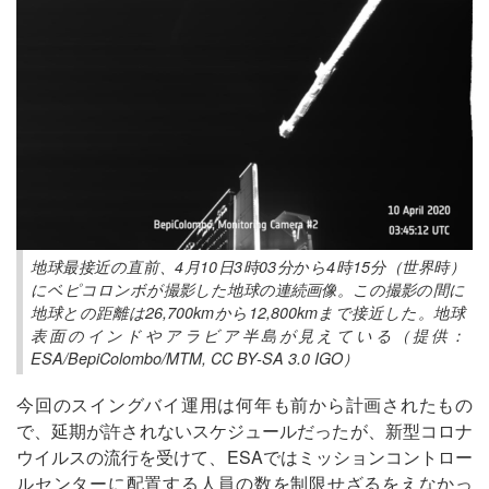
地球最接近の直前、4月10日3時03分から4時15分（世界時）
にベピコロンボが撮影した地球の連続画像。この撮影の間に
地球との距離は26,700kmから12,800kmまで接近した。地球
表面のインドやアラビア半島が見えている（提供：
ESA/BepiColombo/MTM, CC BY-SA 3.0 IGO）
今回のスイングバイ運用は何年も前から計画されたもの
で、延期が許されないスケジュールだったが、新型コロナ
ウイルスの流行を受けて、ESAではミッションコントロー
ルセンターに配置する人員の数を制限せざるをえなかっ