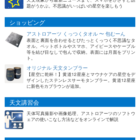
題がうかぶ。不思議がいっぱいの星空を楽しもう
ショッピング
アストロアーツ くっつくタオル 〜 包むーん
表面と裏面を合わせるとぴたっとくっつく不思議なタ
オル。ペットボトルやスマホ、アイピースやケーブル
等を結び目なしで包んで収納。表面には月面をプリン
ト。
オリジナル 天文タンブラー
【星空に乾杯！】黄道12星座とマウナケアの星空をデ
ザインしたステンレスサーモタンブラー。黄道12星座
に新色モカブラウンが追加。
天文講習会
天体写真撮影や画像処理、アストロアーツのソフトウ
ェアの使いこなし方法などをオンラインで解説