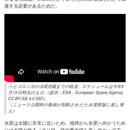
速する必要があるためだ。
ベピコロンボの水星到着までの軌道。スケジュールは今年5
月13日時点のもの（提供：ESA - European Space Agency,
CC BY-SA 3.0 IGO）
（ニュース公開時の動画が削除されたため更新版に差し替
え）
水星は太陽に非常に近いため、地球から水星へ向かうため
には太陽が作る「すり鉢」状の重力場を底へ向かって下っ