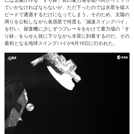
ていかなければならないが、ただ下ったのでは水星を猛ス
ピードで通過するだけになってしまう。そのため、太陽の
周りを公転しながら各惑星で何度も「減速スイングバイ」
を行い、探査機に少しずつブレーキをかけて重力場の「す
り鉢」をらせん状に下りながら水星に到着するのだ。その
最初となる地球スイングバイが4月10日に行われた。