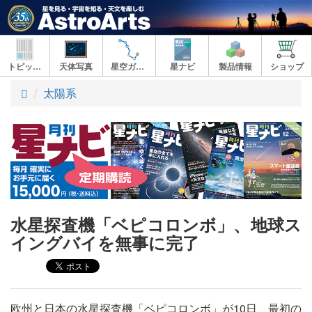
トピックス
天体写真
星空ガイド
星ナビ
製品情報
ショップ
ト
太陽系
ッ
プ
水星探査機「ベピコロンボ」、地球ス
イングバイを無事に完了
欧州と日本の水星探査機「ベピコロンボ」が10日、最初の