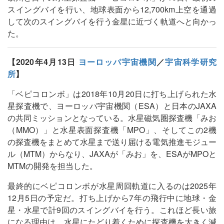
スイングバイを行い、地球表面から12,700km上空を通過
して次のスイングバイを行う金星に近づく軌道へと向かっ
た。
【2020年4月13日
ヨーロッパ宇宙機関
／
宇宙科学研究
所
】
「ベピコロンボ」は2018年10月20日に打ち上げられた水
星探査機で、ヨーロッパ宇宙機関（ESA）と日本のJAXA
の共同ミッションとなっている。水星磁気圏探査機「みお
（MMO）」と水星表面探査機「MPO」、そしてこの2機
の探査機をまとめて水星まで送り届ける電気推進モジュー
ル（MTM）からなり、JAXAが「みお」を、ESAがMPOと
MTMの開発を担当した。
最終的にベピコロンボが水星周回軌道に入るのは2025年
12月5日の予定だ。打ち上げから7年の飛行中に地球・金
星・水星で計9回のスイングバイを行う。これほど長い旅
になる理由は、水星にたどり着くために探査機を大きく減