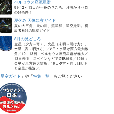
ペルセウス座流星群
8月12～13日が一番の見ごろ。月明かりゼロ
の好条件！
夏休み 天体観察ガイド
夏の大三角、天の川、流星群、星空撮影。初
級者向けの観察ガイド
8月の見どころ
金星（夕方～宵）、火星（未明～明け方）、
土星（宵～明け方）／2日：水星が西方最大離
角／12～13日：ペルセウス座流星群が極大／
13日未明：スペインなどで皆既日食／15日：
金星が東方最大離角／16日夕方～宵：細い月
と金星が接近／…
「
星空ガイド
」や「
特集一覧
」もご覧ください