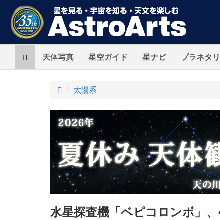
Home
天体写真
星空ガイド
星ナビ
プラネタリ
ト
太陽系
ッ
プ
水星探査機「ベピコロンボ」、