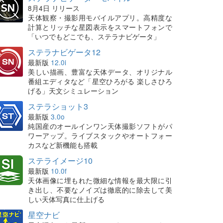
8月4日 リリース
天体観察・撮影用モバイルアプリ。高精度な
計算とリッチな星図表示をスマートフォンで
「いつでもどこでも、ステラナビゲータ」
ステラナビゲータ12
最新版
12.0i
美しい描画、豊富な天体データ、オリジナル
番組エディタなど「星空ひろがる 楽しさひろ
げる」天文シミュレーション
ステラショット3
最新版
3.0o
純国産のオールインワン天体撮影ソフトがパ
ワーアップ。ライブスタックやオートフォー
カスなど新機能も搭載
ステライメージ10
最新版
10.0f
天体画像に埋もれた微細な情報を最大限に引
き出し、不要なノイズは徹底的に除去して美
しい天体写真に仕上げる
星空ナビ