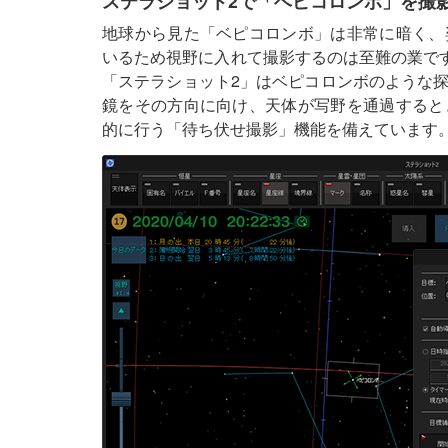
ステラショット2で「ベピコロンボ」を撮
地球から見た「ベピコロンボ」は非常に暗く、
いるため視野に入れて撮影するのは至難の業です
「ステラショット2」はベピコロンボのような
鏡をその方向に向け、天体が写野を通過すると
的に行う「待ち伏せ撮影」機能を備えています