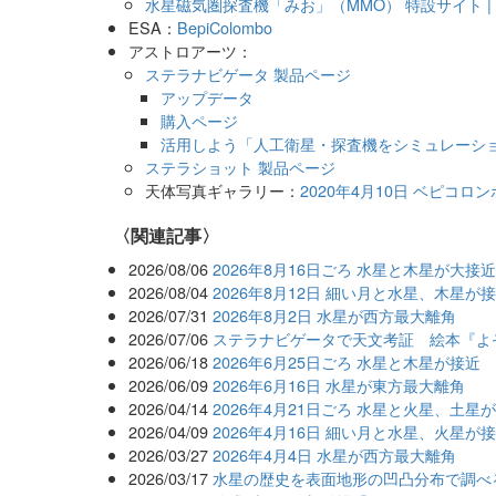
水星磁気圏探査機「みお」（MMO） 特設サイト | フ
ESA：
BepiColombo
アストロアーツ：
ステラナビゲータ 製品ページ
アップデータ
購入ページ
活用しよう「人工衛星・探査機をシミュレーシ
ステラショット 製品ページ
天体写真ギャラリー：
2020年4月10日 ベピコ
関連記事
2026/08/06
2026年8月16日ごろ 水星と木星が大接
2026/08/04
2026年8月12日 細い月と水星、木星が
2026/07/31
2026年8月2日 水星が西方最大離角
2026/07/06
ステラナビゲータで天文考証 絵本『よ
2026/06/18
2026年6月25日ごろ 水星と木星が接近
2026/06/09
2026年6月16日 水星が東方最大離角
2026/04/14
2026年4月21日ごろ 水星と火星、土星
2026/04/09
2026年4月16日 細い月と水星、火星が
2026/03/27
2026年4月4日 水星が西方最大離角
2026/03/17
水星の歴史を表面地形の凹凸分布で調べ