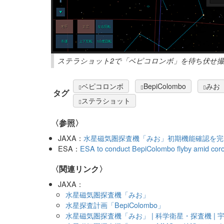
ステラショット2で「ベピコロンボ」を待ち伏せ撮
ベピコロンボ
BepiColombo
みお
タグ
ステラショット
〈参照〉
JAXA：
水星磁気圏探査機「みお」初期機能確認を完
ESA：
ESA to conduct BepiColombo flyby amid coron
〈関連リンク〉
JAXA：
水星磁気圏探査機「みお」
水星探査計画「BepiColombo」
水星磁気圏探査機「みお」 | 科学衛星・探査機 | 