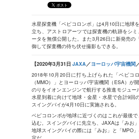
水星探査機「ベピコロンボ」は4月10日に地球
立ち、アストロアーツでは探査機の軌跡をシミ
ータを無償公開した。また3月26日に新発売の
御して探査機の待ち伏せ撮影もできる。
【2020年3月31日
JAXA
／
ヨーロッパ宇宙機関
2018年10月20日に打ち上げられた「ベピ
（MMO）」とヨーロッパ宇宙機関（ESA）が
のりをイオンエンジンで航行する推進モジュール（
水星到着に向けて地球・金星・水星で合計9回
スイングバイが4月10日に実施される。
ベピコロンボが地球に近づくのはこれが最後で
込む。スイングバイに先立ち、JAXAは「みお
地球スイングバイの際には「みお」と「MPO
定だ。