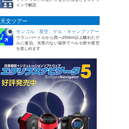
インで解説
天文ツアー
モンゴル「星空」ゲル・キャンプツアー
ウランバートルから西へ250km以上離れたゲ
ルに連泊。光害のない場所でペルセ群や星空
を楽しめます