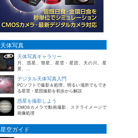
天体写真
天体写真ギャラリー
月、惑星、彗星、星雲・星団、天の川、星
景、…
デジタル天体写真入門
PCソフトで撮影＆処理。明るい場所でもでき
る星雲・星団撮影を初歩から解説
惑星を撮影しよう
CMOSカメラで動画撮影、ステライメージで
画像処理
星空ガイド