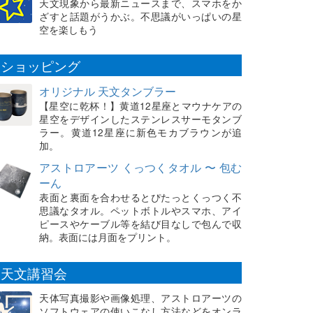
天文現象から最新ニュースまで、スマホをか
ざすと話題がうかぶ。不思議がいっぱいの星
空を楽しもう
ショッピング
オリジナル 天文タンブラー
【星空に乾杯！】黄道12星座とマウナケアの
星空をデザインしたステンレスサーモタンブ
ラー。黄道12星座に新色モカブラウンが追
加。
アストロアーツ くっつくタオル 〜 包む
ーん
表面と裏面を合わせるとぴたっとくっつく不
思議なタオル。ペットボトルやスマホ、アイ
ピースやケーブル等を結び目なしで包んで収
納。表面には月面をプリント。
天文講習会
天体写真撮影や画像処理、アストロアーツの
ソフトウェアの使いこなし方法などをオンラ