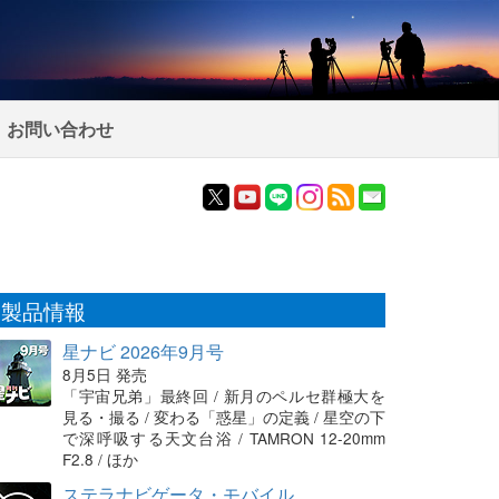
お問い合わせ
製品情報
星ナビ 2026年9月号
8月5日 発売
「宇宙兄弟」最終回 / 新月のペルセ群極大を
見る・撮る / 変わる「惑星」の定義 / 星空の下
で深呼吸する天文台浴 / TAMRON 12-20mm
F2.8 / ほか
ステラナビゲータ・モバイル