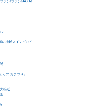
ァン!ファン!JAXA!
ョン」
ロンボの地球スイングバイ
近
接近
ぞらの おまつり』
が大接近
接近
る