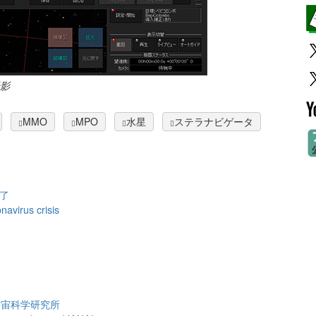
影
MMO
MPO
水星
ステラナビゲータ
了
avirus crisis
宇宙科学研究所