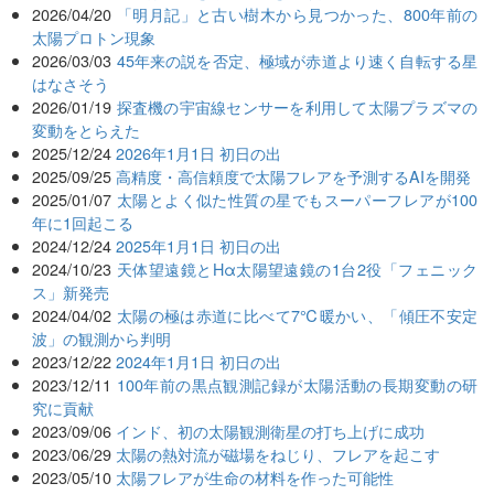
2026/04/20
「明月記」と古い樹木から見つかった、800年前の
太陽プロトン現象
2026/03/03
45年来の説を否定、極域が赤道より速く自転する星
はなさそう
2026/01/19
探査機の宇宙線センサーを利用して太陽プラズマの
変動をとらえた
2025/12/24
2026年1月1日 初日の出
2025/09/25
高精度・高信頼度で太陽フレアを予測するAIを開発
2025/01/07
太陽とよく似た性質の星でもスーパーフレアが100
年に1回起こる
2024/12/24
2025年1月1日 初日の出
2024/10/23
天体望遠鏡とHα太陽望遠鏡の1台2役「フェニック
ス」新発売
2024/04/02
太陽の極は赤道に比べて7℃暖かい、「傾圧不安定
波」の観測から判明
2023/12/22
2024年1月1日 初日の出
2023/12/11
100年前の黒点観測記録が太陽活動の長期変動の研
究に貢献
2023/09/06
インド、初の太陽観測衛星の打ち上げに成功
2023/06/29
太陽の熱対流が磁場をねじり、フレアを起こす
2023/05/10
太陽フレアが生命の材料を作った可能性