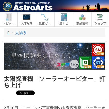
トピックス
天体写真
星空ガイド
星ナビ
製品情報
ショップ
ト
太陽系
ッ
プ
太陽探査機「ソーラーオービター」打
ち上げ
2月10日、ヨーロッパ宇宙機関の太陽探査機「ソーラーオ