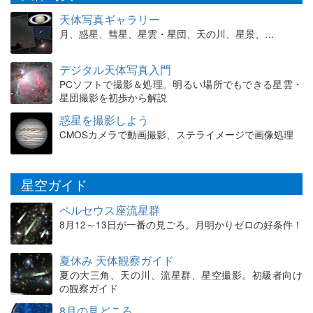
天体写真ギャラリー
月、惑星、彗星、星雲・星団、天の川、星景、…
デジタル天体写真入門
PCソフトで撮影＆処理。明るい場所でもできる星雲・
星団撮影を初歩から解説
惑星を撮影しよう
CMOSカメラで動画撮影、ステライメージで画像処理
星空ガイド
ペルセウス座流星群
8月12～13日が一番の見ごろ。月明かりゼロの好条件！
夏休み 天体観察ガイド
夏の大三角、天の川、流星群、星空撮影。初級者向け
の観察ガイド
8月の見どころ