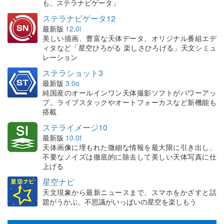
も、ステラナビゲータ」
ステラナビゲータ12
最新版
12.0i
美しい描画、豊富な天体データ、オリジナル番組エデ
ィタなど「星空ひろがる 楽しさひろげる」天文シミュ
レーション
ステラショット3
最新版
3.0o
純国産のオールインワン天体撮影ソフトがパワーアッ
プ。ライブスタックやオートフォーカスなど新機能も
搭載
ステライメージ10
最新版
10.0f
天体画像に埋もれた微細な情報を最大限に引き出し、
不要なノイズは徹底的に除去して美しい天体写真に仕
上げる
星空ナビ
天文現象から最新ニュースまで、スマホをかざすと話
題がうかぶ。不思議がいっぱいの星空を楽しもう