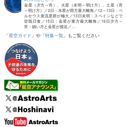
金星（夕方～宵）、火星（未明～明け方）、土星（宵
～明け方）／2日：水星が西方最大離角／12～13日：ペ
ルセウス座流星群が極大／13日未明：スペインなどで
皆既日食／15日：金星が東方最大離角／16日夕方～
宵：細い月と金星が接近／…
「
星空ガイド
」や「
特集一覧
」もご覧ください