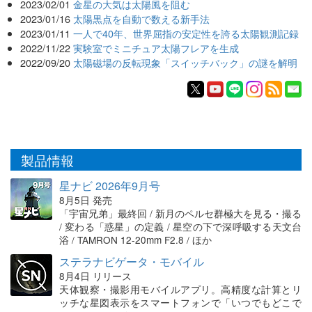
2023/02/01
金星の大気は太陽風を阻む
2023/01/16
太陽黒点を自動で数える新手法
2023/01/11
一人で40年、世界屈指の安定性を誇る太陽観測記録
2022/11/22
実験室でミニチュア太陽フレアを生成
2022/09/20
太陽磁場の反転現象「スイッチバック」の謎を解明
製品情報
星ナビ 2026年9月号
8月5日 発売
「宇宙兄弟」最終回 / 新月のペルセ群極大を見る・撮る
/ 変わる「惑星」の定義 / 星空の下で深呼吸する天文台
浴 / TAMRON 12-20mm F2.8 / ほか
ステラナビゲータ・モバイル
8月4日 リリース
天体観察・撮影用モバイルアプリ。高精度な計算とリ
ッチな星図表示をスマートフォンで「いつでもどこで