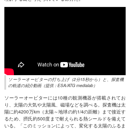
ソーラーオービターの打ち上げ（2分15秒から）と、探査機
の軌道の紹介動画（提供：ESA/ATG medialab）
ソーラーオービターには10種の観測機器が搭載されてお
り、太陽の大気や太陽風、磁場などを調べる。探査機は太
陽に約4200万km（太陽～地球の約1/4の距離）まで接近す
るため、摂氏約500度まで耐えられる熱シールドを備えて
いる。「このミッションによって、変化する太陽のふるま