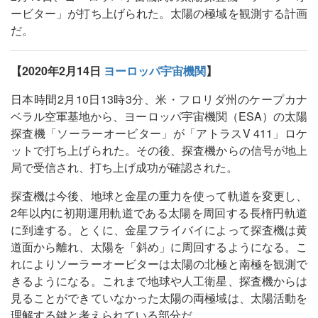
ービター」が打ち上げられた。太陽の極域を観測する計画
だ。
【2020年2月14日
ヨーロッパ宇宙機関
】
日本時間2月10日13時3分、米・フロリダ州のケープカナ
ベラル空軍基地から、ヨーロッパ宇宙機関（ESA）の太陽
探査機「ソーラーオービター」が「アトラスV 411」ロケ
ットで打ち上げられた。その後、探査機からの信号が地上
局で受信され、打ち上げ成功が確認された。
探査機は今後、地球と金星の重力を使って軌道を変更し、
2年以内に初期運用軌道である太陽を周回する長楕円軌道
に到達する。とくに、金星フライバイによって探査機は黄
道面から離れ、太陽を「斜め」に周回するようになる。こ
れによりソーラーオービターは太陽の北極と南極を観測で
きるようになる。これまで地球や人工衛星、探査機からは
見ることができていなかった太陽の両極域は、太陽活動を
理解する鍵と考えられている部分だ。