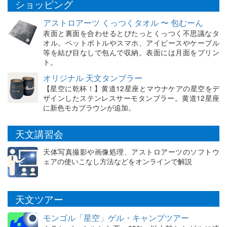
ショッピング
アストロアーツ くっつくタオル 〜 包むーん
表面と裏面を合わせるとぴたっとくっつく不思議なタ
オル。ペットボトルやスマホ、アイピースやケーブル
等を結び目なしで包んで収納。表面には月面をプリン
ト。
オリジナル 天文タンブラー
【星空に乾杯！】黄道12星座とマウナケアの星空をデ
ザインしたステンレスサーモタンブラー。黄道12星座
に新色モカブラウンが追加。
天文講習会
天体写真撮影や画像処理、アストロアーツのソフトウ
ェアの使いこなし方法などをオンラインで解説
天文ツアー
モンゴル「星空」ゲル・キャンプツアー