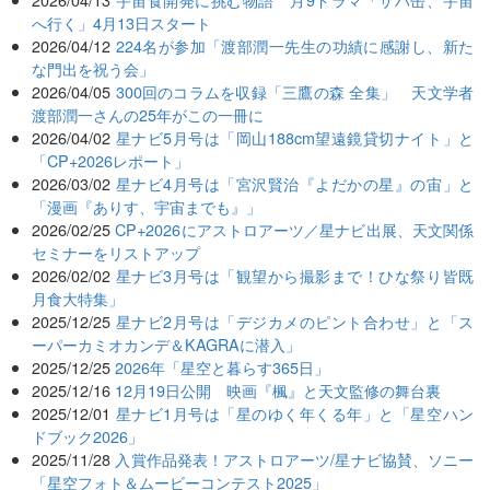
へ行く」4月13日スタート
2026/04/12
224名が参加「渡部潤一先生の功績に感謝し、新た
な門出を祝う会」
2026/04/05
300回のコラムを収録「三鷹の森 全集」 天文学者
渡部潤一さんの25年がこの一冊に
2026/04/02
星ナビ5月号は「岡山188cm望遠鏡貸切ナイト」と
「CP+2026レポート」
2026/03/02
星ナビ4月号は「宮沢賢治『よだかの星』の宙」と
「漫画『ありす、宇宙までも』」
2026/02/25
CP+2026にアストロアーツ／星ナビ出展、天文関係
セミナーをリストアップ
2026/02/02
星ナビ3月号は「観望から撮影まで！ひな祭り皆既
月食大特集」
2025/12/25
星ナビ2月号は「デジカメのピント合わせ」と「ス
ーパーカミオカンデ＆KAGRAに潜入」
2025/12/25
2026年「星空と暮らす365日」
2025/12/16
12月19日公開 映画『楓』と天文監修の舞台裏
2025/12/01
星ナビ1月号は「星のゆく年くる年」と「星空ハン
ドブック2026」
2025/11/28
入賞作品発表！アストロアーツ/星ナビ協賛、ソニー
「星空フォト＆ムービーコンテスト2025」