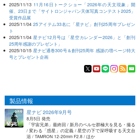
2025/11/13
11月16日トークショー「2026年の天文現象」開
催、23日まで「サイトロンジャパン天体写真コンテスト2025」
受賞作品展
2025/11/04
25アイテム33名に「星ナビ」創刊25周年プレゼン
ト
2025/11/04
星ナビ12月号は「星空カレンダー2026」と「創刊
25周年感謝のプレゼント」
2025/10/15
星ナビ通巻300号＆創刊25周年 感謝の増ページ特大
号とプレゼント企画
製品情報
星ナビ 2026年9月号
8月5日 発売
「宇宙兄弟」最終回 / 新月のペルセ群極大を見る・撮る
/ 変わる「惑星」の定義 / 星空の下で深呼吸する天文台
浴 / TAMRON 12-20mm F2.8 / ほか