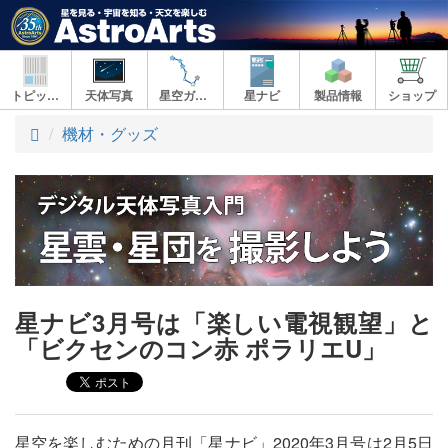
トピックス
天体写真
星空ガイド
星ナビ
製品情報
ショップ
ト
機材・グッズ
ッ
プ
星ナビ3月号は「楽しい電視観望」と
「ビクセンのコン赤 ポラリエU」
星空を楽しむための月刊「星ナビ」2020年3月号は2月5日