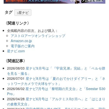
タグ
星ナビ
〈関連リンク〉
全掲載内容の目次、および購入：
アストロアーツオンラインショップ
Amazon.co.jp
電子版のご案内
星ナビ.com
関連記事
2026/08/03
星ナビ9月号は「『宇宙兄弟』完結」と「ペルセ群
を見る・撮る」
2026/07/01
星ナビ8月号は「夏のおでかけダイアリー」と「ネ
ットワークカメラで火球をゲット」
2026/06/02
星ナビ7月号は「黎明期の天文台」と「Seestar S30
Pro」
2026/04/28
星ナビ6月号は「アルテミスIIが月へ」と「はじまり
の倉敷天文台」
2026/04/13
宇宙食開発に挑む物語 月9ドラマ「サバ缶、宇宙