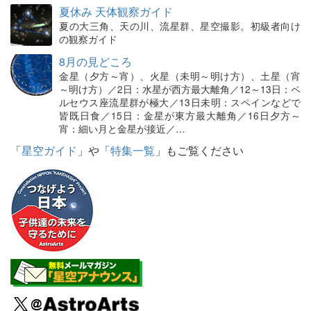
夏休み 天体観察ガイド
夏の大三角、天の川、流星群、星空撮影。初級者向け
の観察ガイド
8月の見どころ
金星（夕方～宵）、火星（未明～明け方）、土星（宵
～明け方）／2日：水星が西方最大離角／12～13日：ペ
ルセウス座流星群が極大／13日未明：スペインなどで
皆既日食／15日：金星が東方最大離角／16日夕方～
宵：細い月と金星が接近／…
「
星空ガイド
」や「
特集一覧
」もご覧ください