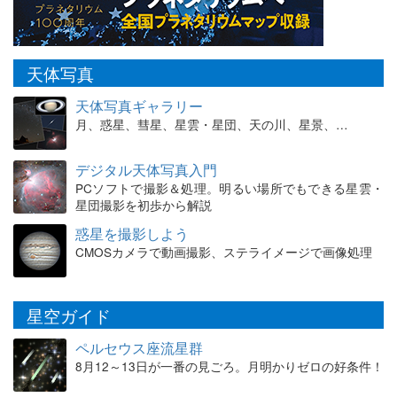
天体写真
天体写真ギャラリー
月、惑星、彗星、星雲・星団、天の川、星景、…
デジタル天体写真入門
PCソフトで撮影＆処理。明るい場所でもできる星雲・
星団撮影を初歩から解説
惑星を撮影しよう
CMOSカメラで動画撮影、ステライメージで画像処理
星空ガイド
ペルセウス座流星群
8月12～13日が一番の見ごろ。月明かりゼロの好条件！