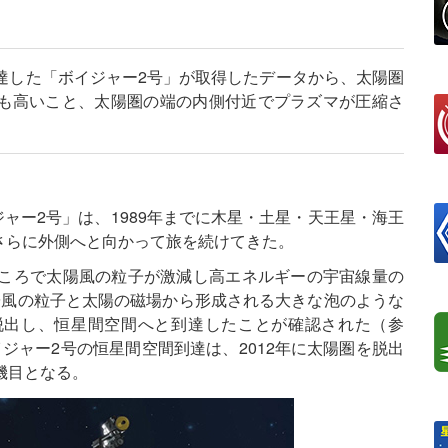
達した「ボイジャー2号」が取得したデータから、太陽圏
も高いこと、太陽圏の端の内側付近でプラズマが圧縮さ
ジャー2号」は、1989年までに木星・土星・天王星・海王
さらに外側へと向かって旅を続けてきた。
たところで太陽風の粒子が激減し高エネルギーの宇宙線量の
陽風の粒子と太陽の磁場から形成される大きな泡のような
脱出し、恒星間空間へと到達したことが確認された（参
ジャー2号の恒星間空間到達は、2012年に太陽圏を脱出
機目となる。