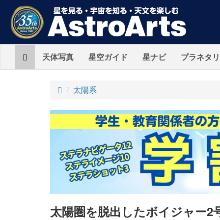
Home
天体写真
星空ガイド
星ナビ
プラネタリ
ト
太陽系
ッ
プ
太陽圏を脱出したボイジャー2