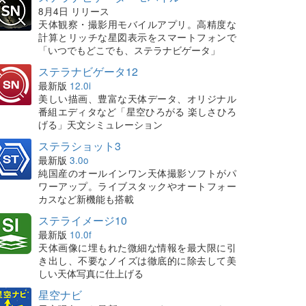
8月4日 リリース
天体観察・撮影用モバイルアプリ。高精度な
計算とリッチな星図表示をスマートフォンで
「いつでもどこでも、ステラナビゲータ」
ステラナビゲータ12
最新版
12.0i
美しい描画、豊富な天体データ、オリジナル
番組エディタなど「星空ひろがる 楽しさひろ
げる」天文シミュレーション
ステラショット3
最新版
3.0o
純国産のオールインワン天体撮影ソフトがパ
ワーアップ。ライブスタックやオートフォー
カスなど新機能も搭載
ステライメージ10
最新版
10.0f
天体画像に埋もれた微細な情報を最大限に引
き出し、不要なノイズは徹底的に除去して美
しい天体写真に仕上げる
星空ナビ