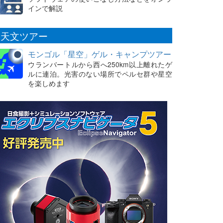
インで解説
天文ツアー
モンゴル「星空」ゲル・キャンプツアー
ウランバートルから西へ250km以上離れたゲ
ルに連泊。光害のない場所でペルセ群や星空
を楽しめます