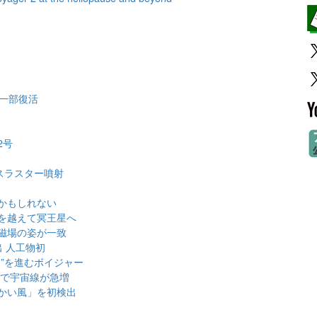
ら一部復活
2号
スラスター噴射
かもしれない
を越えて冥王星へ
磁場の姿が一致
 人工物初
”を進むボイジャー
りで宇宙線が急増
かい風」を初検出