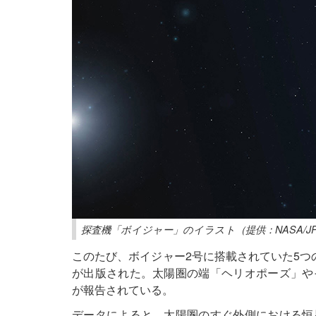
探査機「ボイジャー」のイラスト（提供：NASA/JPL-
このたび、ボイジャー2号に搭載されていた5つ
が出版された。太陽圏の端「ヘリオポーズ」や
が報告されている。
データによると、太陽圏のすぐ外側における恒