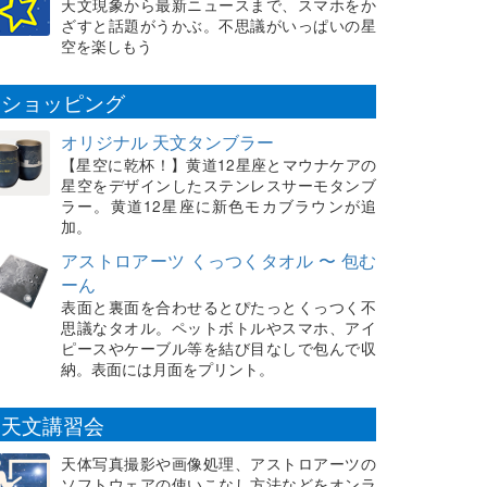
天文現象から最新ニュースまで、スマホをか
ざすと話題がうかぶ。不思議がいっぱいの星
空を楽しもう
ショッピング
オリジナル 天文タンブラー
【星空に乾杯！】黄道12星座とマウナケアの
星空をデザインしたステンレスサーモタンブ
ラー。黄道12星座に新色モカブラウンが追
加。
アストロアーツ くっつくタオル 〜 包む
ーん
表面と裏面を合わせるとぴたっとくっつく不
思議なタオル。ペットボトルやスマホ、アイ
ピースやケーブル等を結び目なしで包んで収
納。表面には月面をプリント。
天文講習会
天体写真撮影や画像処理、アストロアーツの
ソフトウェアの使いこなし方法などをオンラ