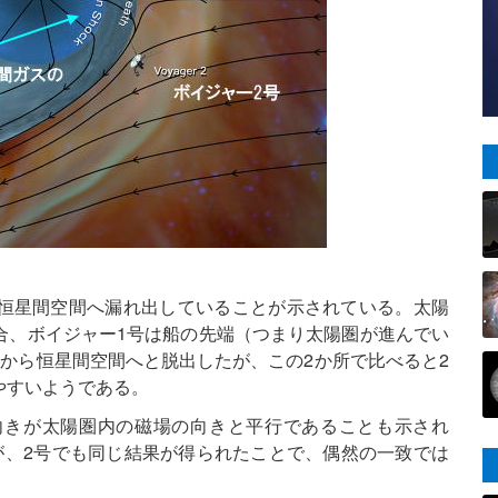
恒星間空間へ漏れ出していることが示されている。太陽
合、ボイジャー1号は船の先端（つまり太陽圏が進んでい
から恒星間空間へと脱出したが、この2か所で比べると2
やすいようである。
向きが太陽圏内の磁場の向きと平行であることも示され
が、2号でも同じ結果が得られたことで、偶然の一致では