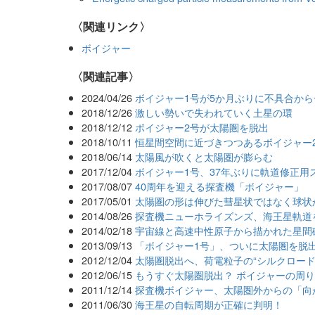
〈関連リンク〉
ボイジャー
関連記事
2024/04/26
ボイジャー1号が5か月ぶりに不具合か
2018/12/26
激しい勢いで失われていく土星の環
2018/12/12
ボイジャー2号が太陽圏を脱出
2018/10/11
恒星間空間に近づきつつあるボイジャー
2018/06/14
太陽風が吹くと太陽圏が膨らむ
2017/12/04
ボイジャー1号、37年ぶりに軌道修正用
2017/08/07
40周年を迎える探査機「ボイジャー」
2017/05/01
太陽圏の形は伸びた彗星状ではなく球状
2014/08/26
探査機ニューホライズンズ、海王星軌道
2014/02/18
宇宙線と高速中性原子から描かれた星間
2013/09/13
「ボイジャー1号」、ついに太陽圏を脱出
2012/12/04
太陽圏脱出へ、荷電粒子の“シルクロード
2012/06/15
もうすぐ太陽圏脱出？ ボイジャーの周
2011/12/14
探査機ボイジャー、太陽圏外からの「向
2011/06/30
海王星の自転周期が正確に判明！