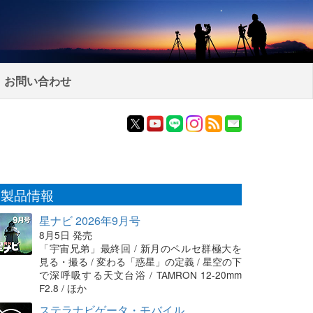
お問い合わせ
製品情報
星ナビ 2026年9月号
8月5日 発売
「宇宙兄弟」最終回 / 新月のペルセ群極大を
見る・撮る / 変わる「惑星」の定義 / 星空の下
で深呼吸する天文台浴 / TAMRON 12-20mm
F2.8 / ほか
ステラナビゲータ・モバイル