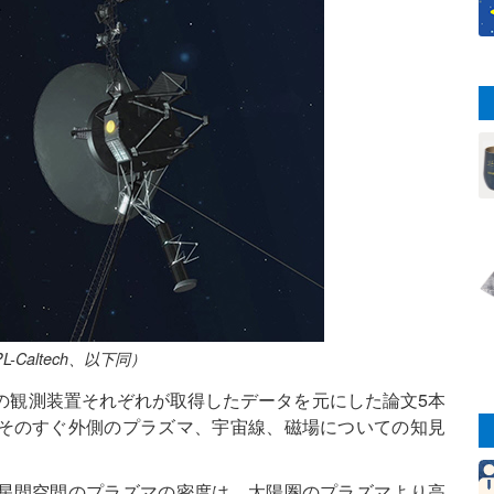
Caltech、以下同）
の観測装置それぞれが取得したデータを元にした論文5本
そのすぐ外側のプラズマ、宇宙線、磁場についての知見
星間空間のプラズマの密度は、太陽圏のプラズマより高