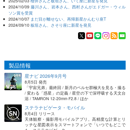
2025/02/03
櫻井さんと板垣さん、いて座に新星を発見
2024/10/09
藤川さん、岩本さん、西村さんがエドガー・ウィル
ソン賞を受賞
2024/10/07
まだ目が離せない、再帰新星かんむり座T
2024/09/10
板垣さん、さそり座に新星を発見
製品情報
星ナビ 2026年9月号
8月5日 発売
「宇宙兄弟」最終回 / 新月のペルセ群極大を見る・撮る
/ 変わる「惑星」の定義 / 星空の下で深呼吸する天文台
浴 / TAMRON 12-20mm F2.8 / ほか
ステラナビゲータ・モバイル
8月4日 リリース
天体観察・撮影用モバイルアプリ。高精度な計算とリ
ッチな星図表示をスマートフォンで「いつでもどこで