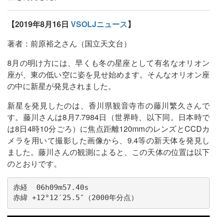
【2019年8月16日
VSOLJニュース
】
著者：前原裕之さん（国立天文台）
8月の明け方には、早くも冬の星座として有名なオリオン
座が、東の低い空に姿を見せ始めます。そんなオリオン座
の中に新星が発見されました。
新星を発見したのは、香川県観音寺市の藤川繁久さんで
す。藤川さんは8月7.7984日（世界時、以下同。日本時で
は8日4時10分ごろ）に焦点距離120mmのレンズとCCDカ
メラを用いて撮影した画像から、9.4等の新天体を発見し
ました。藤川さんの観測によると、この天体の位置は以下
のとおりです。
赤経  06h09m57.40s

赤緯 +12°12′25.5″（2000年分点）