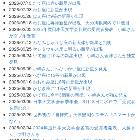
2026/07/13
たて座に赤い新星が出現
2026/07/03
わし座に新星が出現
2026/05/28
はえ座に9等の新星が出現
2026/05/18
わし座に再帰新星が出現、天の川銀河内で11個目
2026/02/03
2025年度日本天文学会各賞の受賞者発表 小嶋さん
がダブル受賞
2026/01/13
みなみじゅうじ座の新天体が新星と判明
2025/09/25
ケンタウルス座に明るい新星が出現
2025/09/24
いて座に10等の新星出現、小嶋さん金津さんが独立
発見
2025/09/09
小嶋さん、へびつかい座に新星を発見
2025/07/22
へび座に12等の新星が出現
2025/06/16
おおかみ座に8等の新星が出現
2025/06/09
かじき座に11等の新星が出現
2025/03/28
いて座に今年3個目の新星、小嶋さんが独立発見
2025/03/05
日本天文学会春季年会 3月18日に水戸で「受賞者
を囲む会」
2025/02/25
世界初の「自律式」天体観測システム「スマートか
なた」
2025/02/04
2024年度日本天文学会各賞の受賞者発表 大越さ
ん、大野さんら