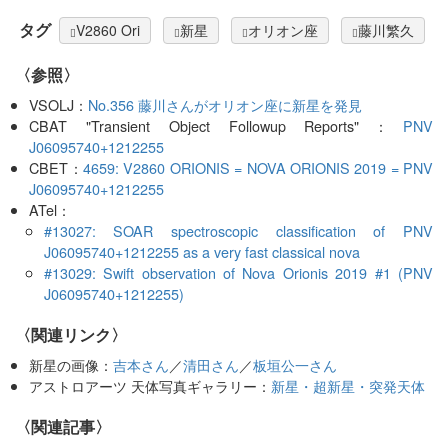
タグ
V2860 Ori
新星
オリオン座
藤川繁久
〈参照〉
VSOLJ：
No.356 藤川さんがオリオン座に新星を発見
CBAT "Transient Object Followup Reports"：
PNV
J06095740+1212255
CBET：
4659: V2860 ORIONIS = NOVA ORIONIS 2019 = PNV
J06095740+1212255
ATel：
#13027: SOAR spectroscopic classification of PNV
J06095740+1212255 as a very fast classical nova
#13029: Swift observation of Nova Orionis 2019 #1 (PNV
J06095740+1212255)
〈関連リンク〉
新星の画像：
吉本さん
／
清田さん
／
板垣公一さん
アストロアーツ 天体写真ギャラリー：
新星・超新星・突発天体
関連記事