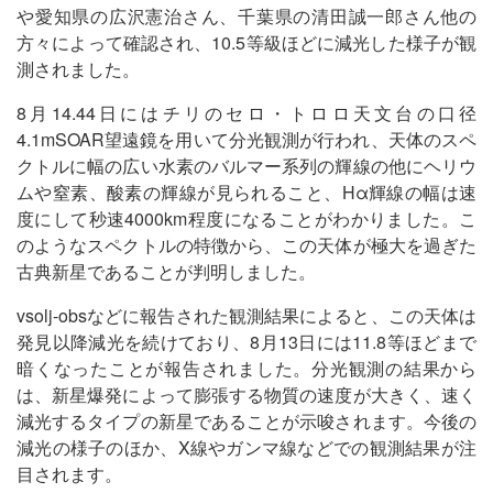
や愛知県の広沢憲治さん、千葉県の清田誠一郎さん他の
方々によって確認され、10.5等級ほどに減光した様子が観
測されました。
8月14.44日にはチリのセロ・トロロ天文台の口径
4.1mSOAR望遠鏡を用いて分光観測が行われ、天体のスペ
クトルに幅の広い水素のバルマー系列の輝線の他にヘリウ
ムや窒素、酸素の輝線が見られること、Hα輝線の幅は速
度にして秒速4000km程度になることがわかりました。こ
のようなスペクトルの特徴から、この天体が極大を過ぎた
古典新星であることが判明しました。
vsolj-obsなどに報告された観測結果によると、この天体は
発見以降減光を続けており、8月13日には11.8等ほどまで
暗くなったことが報告されました。分光観測の結果から
は、新星爆発によって膨張する物質の速度が大きく、速く
減光するタイプの新星であることが示唆されます。今後の
減光の様子のほか、X線やガンマ線などでの観測結果が注
目されます。