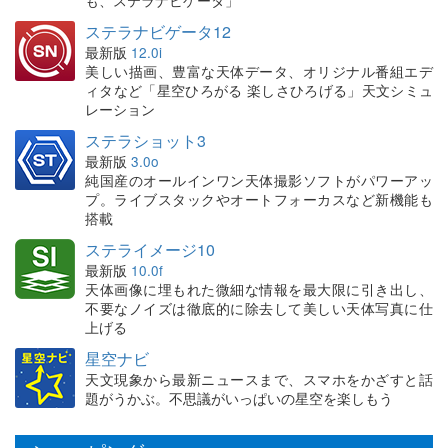
も、ステラナビゲータ」
ステラナビゲータ12
最新版
12.0i
美しい描画、豊富な天体データ、オリジナル番組エデ
ィタなど「星空ひろがる 楽しさひろげる」天文シミュ
レーション
ステラショット3
最新版
3.0o
純国産のオールインワン天体撮影ソフトがパワーアッ
プ。ライブスタックやオートフォーカスなど新機能も
搭載
ステライメージ10
最新版
10.0f
天体画像に埋もれた微細な情報を最大限に引き出し、
不要なノイズは徹底的に除去して美しい天体写真に仕
上げる
星空ナビ
天文現象から最新ニュースまで、スマホをかざすと話
題がうかぶ。不思議がいっぱいの星空を楽しもう