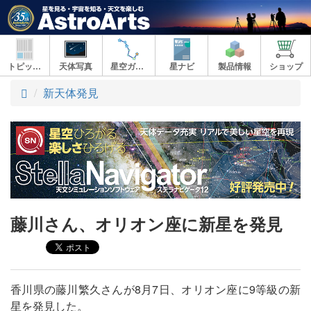
トピックス
天体写真
星空ガイド
星ナビ
製品情報
ショップ
ト
新天体発見
ッ
プ
藤川さん、オリオン座に新星を発見
香川県の藤川繁久さんが8月7日、オリオン座に9等級の新
星を発見した。