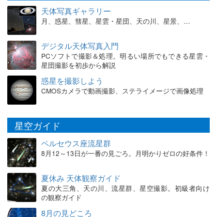
天体写真ギャラリー
月、惑星、彗星、星雲・星団、天の川、星景、…
デジタル天体写真入門
PCソフトで撮影＆処理。明るい場所でもできる星雲・
星団撮影を初歩から解説
惑星を撮影しよう
CMOSカメラで動画撮影、ステライメージで画像処理
星空ガイド
ペルセウス座流星群
8月12～13日が一番の見ごろ。月明かりゼロの好条件！
夏休み 天体観察ガイド
夏の大三角、天の川、流星群、星空撮影。初級者向け
の観察ガイド
8月の見どころ