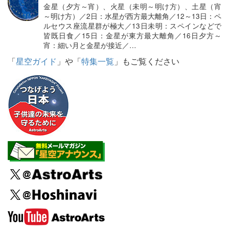
金星（夕方～宵）、火星（未明～明け方）、土星（宵
～明け方）／2日：水星が西方最大離角／12～13日：ペ
ルセウス座流星群が極大／13日未明：スペインなどで
皆既日食／15日：金星が東方最大離角／16日夕方～
宵：細い月と金星が接近／…
「
星空ガイド
」や「
特集一覧
」もご覧ください