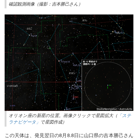
確認観測画像（撮影：吉本勝己さん）
オリオン座の新星の位置。画像クリックで星図拡大（
「ステ
ラナビゲータ」
で星図作成）
この天体は、発見翌日の8月8.8日に山口県の吉本勝己さん