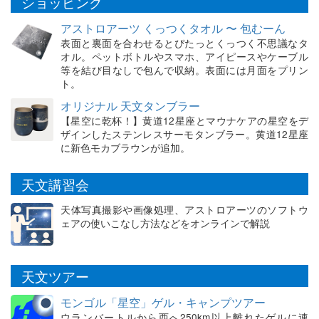
ショッピング
アストロアーツ くっつくタオル 〜 包むーん
表面と裏面を合わせるとぴたっとくっつく不思議なタ
オル。ペットボトルやスマホ、アイピースやケーブル
等を結び目なしで包んで収納。表面には月面をプリン
ト。
オリジナル 天文タンブラー
【星空に乾杯！】黄道12星座とマウナケアの星空をデ
ザインしたステンレスサーモタンブラー。黄道12星座
に新色モカブラウンが追加。
天文講習会
天体写真撮影や画像処理、アストロアーツのソフトウ
ェアの使いこなし方法などをオンラインで解説
天文ツアー
モンゴル「星空」ゲル・キャンプツアー
ウランバートルから西へ250km以上離れたゲルに連