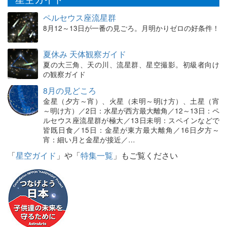
ペルセウス座流星群
8月12～13日が一番の見ごろ。月明かりゼロの好条件！
夏休み 天体観察ガイド
夏の大三角、天の川、流星群、星空撮影。初級者向け
の観察ガイド
8月の見どころ
金星（夕方～宵）、火星（未明～明け方）、土星（宵
～明け方）／2日：水星が西方最大離角／12～13日：ペ
ルセウス座流星群が極大／13日未明：スペインなどで
皆既日食／15日：金星が東方最大離角／16日夕方～
宵：細い月と金星が接近／…
「
星空ガイド
」や「
特集一覧
」もご覧ください