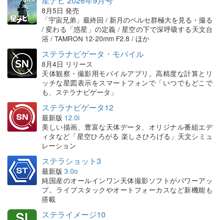
星ナビ 2026年9月号
8月5日 発売
「宇宙兄弟」最終回 / 新月のペルセ群極大を見る・撮る
/ 変わる「惑星」の定義 / 星空の下で深呼吸する天文台
浴 / TAMRON 12-20mm F2.8 / ほか
ステラナビゲータ・モバイル
8月4日 リリース
天体観察・撮影用モバイルアプリ。高精度な計算とリ
ッチな星図表示をスマートフォンで「いつでもどこで
も、ステラナビゲータ」
ステラナビゲータ12
最新版
12.0i
美しい描画、豊富な天体データ、オリジナル番組エデ
ィタなど「星空ひろがる 楽しさひろげる」天文シミュ
レーション
ステラショット3
最新版
3.0o
純国産のオールインワン天体撮影ソフトがパワーアッ
プ。ライブスタックやオートフォーカスなど新機能も
搭載
ステライメージ10