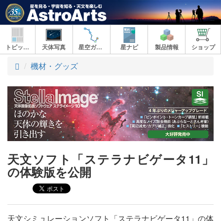
トピックス
天体写真
星空ガイド
星ナビ
製品情報
ショップ
ト
機材・グッズ
ッ
プ
天文ソフト「ステラナビゲータ11」
の体験版を公開
天文シミュレーションソフト「ステラナビゲータ11」の体