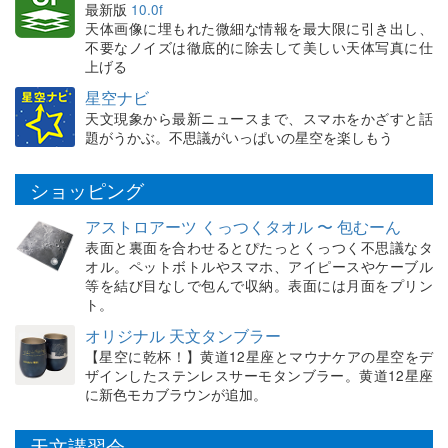
最新版
10.0f
天体画像に埋もれた微細な情報を最大限に引き出し、
不要なノイズは徹底的に除去して美しい天体写真に仕
上げる
星空ナビ
天文現象から最新ニュースまで、スマホをかざすと話
題がうかぶ。不思議がいっぱいの星空を楽しもう
ショッピング
アストロアーツ くっつくタオル 〜 包むーん
表面と裏面を合わせるとぴたっとくっつく不思議なタ
オル。ペットボトルやスマホ、アイピースやケーブル
等を結び目なしで包んで収納。表面には月面をプリン
ト。
オリジナル 天文タンブラー
【星空に乾杯！】黄道12星座とマウナケアの星空をデ
ザインしたステンレスサーモタンブラー。黄道12星座
に新色モカブラウンが追加。
天文講習会