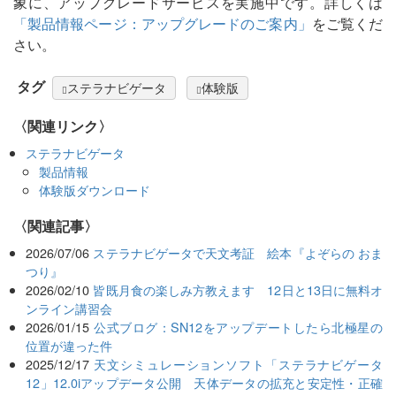
象に、アップグレードサービスを実施中です。詳しくは
「製品情報ページ：アップグレードのご案内」
をご覧くだ
さい。
タグ
ステラナビゲータ
体験版
〈関連リンク〉
ステラナビゲータ
製品情報
体験版ダウンロード
関連記事
2026/07/06
ステラナビゲータで天文考証 絵本『よぞらの おま
つり』
2026/02/10
皆既月食の楽しみ方教えます 12日と13日に無料オ
ンライン講習会
2026/01/15
公式ブログ：SN12をアップデートしたら北極星の
位置が違った件
2025/12/17
天文シミュレーションソフト「ステラナビゲータ
12」12.0iアップデータ公開 天体データの拡充と安定性・正確