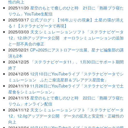
性の向上
2025/11/20
星空のもとで癒しのひと時 21日に「熟睡プラ寝た
リウム」YouTube生配信
2025/03/17
公式ブログ：【16年ぶりの現象】土星の環が消え
る！【ステラナビゲータで再現】
2025/03/03
天文シミュレーションソフト「ステラナビゲータ
12」12.0hアップデータ公開 オーロラシミュレーションの追加
と一部不具合の修正
2025/02/21
CP+2025にアストロアーツ出展、星ナビ編集部の講
演も2本
2024/12/25
「ステラナビゲータ11」、1月30日にサポート期間
終了
2024/12/05
12月10日にYouTubeライブ「ステラナビゲータでシ
ミュレーション ふたご座流星群＆プレアデス星団食」
2024/11/19
11月26日にYouTubeライブ「ステラナビゲータで土
星食をシミュレーション」
2024/11/15
星空のもとで癒しのひと時 22日に「熟睡プラ寝た
リウム」オンライン配信
2024/11/12
天文シミュレーションソフト「ステラナビゲータ
12」12.0gアップデータ公開 データの拡充と安定性・正確性の
向上
2024/10/04
10月11日にYouTubeライブ「ステラナビゲータで紫