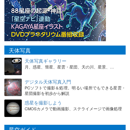
天体写真
天体写真ギャラリー
月、惑星、彗星、星雲・星団、天の川、星景、…
デジタル天体写真入門
PCソフトで撮影＆処理。明るい場所でもできる星雲・
星団撮影を初歩から解説
惑星を撮影しよう
CMOSカメラで動画撮影、ステライメージで画像処理
星空ガイド