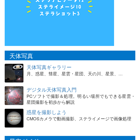
天体写真
天体写真ギャラリー
月、惑星、彗星、星雲・星団、天の川、星景、…
デジタル天体写真入門
PCソフトで撮影＆処理。明るい場所でもできる星雲・
星団撮影を初歩から解説
惑星を撮影しよう
CMOSカメラで動画撮影、ステライメージで画像処理