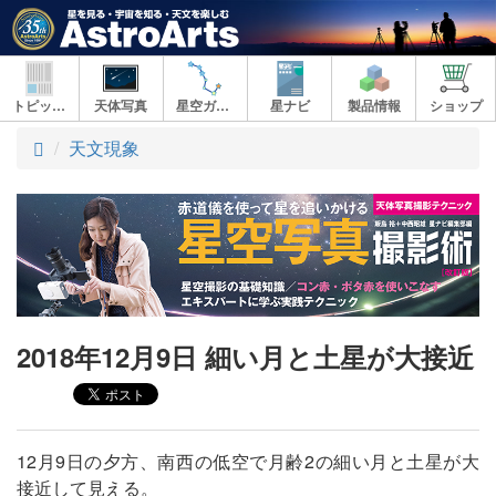
トピックス
天体写真
星空ガイド
星ナビ
製品情報
ショップ
ト
天文現象
ッ
プ
2018年12月9日 細い月と土星が大接近
12月9日の夕方、南西の低空で月齢2の細い月と土星が大
接近して見える。