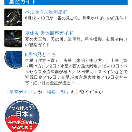
星空ガイド
ペルセウス座流星群
8月12～13日が一番の見ごろ。月明かりゼロの好条件！
夏休み 天体観察ガイド
夏の大三角、天の川、流星群、星空撮影。初級者向け
の観察ガイド
8月の見どころ
金星（夕方～宵）、火星（未明～明け方）、土星（宵
～明け方）／2日：水星が西方最大離角／12～13日：ペ
ルセウス座流星群が極大／13日未明：スペインなどで
皆既日食／15日：金星が東方最大離角／16日夕方～
宵：細い月と金星が接近／…
「
星空ガイド
」や「
特集一覧
」もご覧ください