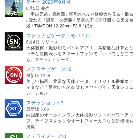
星ナビ 2026年9月号
8月5日 発売
「宇宙兄弟」最終回 / 新月のペルセ群極大を見る・撮る
/ 変わる「惑星」の定義 / 星空の下で深呼吸する天文台
浴 / TAMRON 12-20mm F2.8 / ほか
ステラナビゲータ・モバイル
8月4日 リリース
天体観察・撮影用モバイルアプリ。高精度な計算とリ
ッチな星図表示をスマートフォンで「いつでもどこで
も、ステラナビゲータ」
ステラナビゲータ12
最新版
12.0i
美しい描画、豊富な天体データ、オリジナル番組エデ
ィタなど「星空ひろがる 楽しさひろげる」天文シミュ
レーション
ステラショット3
最新版
3.0o
純国産のオールインワン天体撮影ソフトがパワーアッ
プ。ライブスタックやオートフォーカスなど新機能も
搭載
ステライメージ10