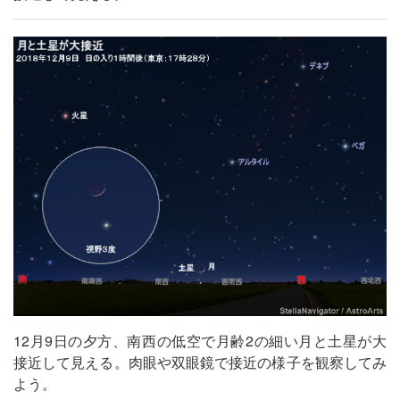
12月9日の夕方、南西の低空で月齢2の細い月と土星が大
接近して見える。肉眼や双眼鏡で接近の様子を観察してみ
よう。