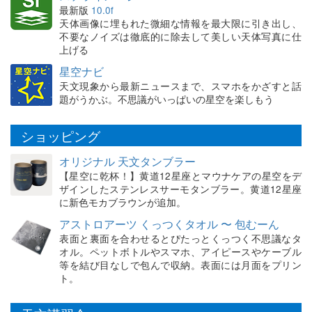
最新版
10.0f
天体画像に埋もれた微細な情報を最大限に引き出し、
不要なノイズは徹底的に除去して美しい天体写真に仕
上げる
星空ナビ
天文現象から最新ニュースまで、スマホをかざすと話
題がうかぶ。不思議がいっぱいの星空を楽しもう
ショッピング
オリジナル 天文タンブラー
【星空に乾杯！】黄道12星座とマウナケアの星空をデ
ザインしたステンレスサーモタンブラー。黄道12星座
に新色モカブラウンが追加。
アストロアーツ くっつくタオル 〜 包むーん
表面と裏面を合わせるとぴたっとくっつく不思議なタ
オル。ペットボトルやスマホ、アイピースやケーブル
等を結び目なしで包んで収納。表面には月面をプリン
ト。