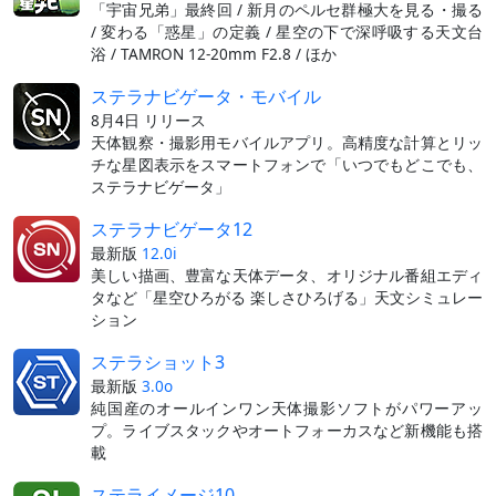
「宇宙兄弟」最終回 / 新月のペルセ群極大を見る・撮る
/ 変わる「惑星」の定義 / 星空の下で深呼吸する天文台
浴 / TAMRON 12-20mm F2.8 / ほか
ステラナビゲータ・モバイル
8月4日 リリース
天体観察・撮影用モバイルアプリ。高精度な計算とリッ
チな星図表示をスマートフォンで「いつでもどこでも、
ステラナビゲータ」
ステラナビゲータ12
最新版
12.0i
美しい描画、豊富な天体データ、オリジナル番組エディ
タなど「星空ひろがる 楽しさひろげる」天文シミュレー
ション
ステラショット3
最新版
3.0o
純国産のオールインワン天体撮影ソフトがパワーアッ
プ。ライブスタックやオートフォーカスなど新機能も搭
載
ステライメージ10