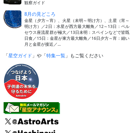
観察ガイド
8月の見どころ
金星（夕方～宵）、火星（未明～明け方）、土星（宵～
明け方）／2日：水星が西方最大離角／12～13日：ペル
セウス座流星群が極大／13日未明：スペインなどで皆既
日食／15日：金星が東方最大離角／16日夕方～宵：細い
月と金星が接近／…
「
星空ガイド
」や「
特集一覧
」もご覧ください