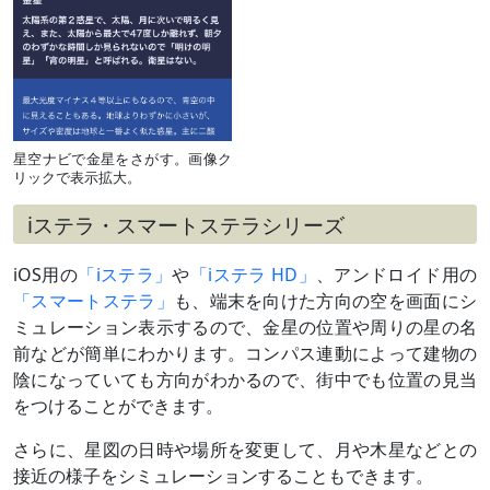
M44プレ
セペ星団
と大接近
（
›› 解説
）
6月21日
細い月
夕方～宵
（月齢3）
とやや離
れて並ぶ
星空ナビで金星をさがす。画像ク
リックで表示拡大。
6月22日
細い月
夕方～宵
（月齢
4）、火星
iステラ・スマートステラシリーズ
と接近
（
›› 解説
）
iOS用の
「iステラ」
や
「iステラ HD」
、アンドロイド用の
6月中旬
火星と接
夕方～宵
「スマートステラ」
も、端末を向けた方向の空を画面にシ
～7月中旬
近
最接近7月1日ごろ
ミュレーション表示するので、金星の位置や周りの星の名
（
›› 解説
）
前などが簡単にわかります。コンパス連動によって建物の
7月10日
最大光度
-4.5等級
※データ出典：『Astronomical
陰になっていても方向がわかるので、街中でも位置の見当
Almanac』（他の出典と日付や等級が異
をつけることができます。
なる場合があります／国立天文台では7
日、-4.7等）
さらに、星図の日時や場所を変更して、月や木星などとの
7月上旬
しし座の1
夕方～宵
接近の様子をシミュレーションすることもできます。
～下旬
等星
最接近16日ごろ