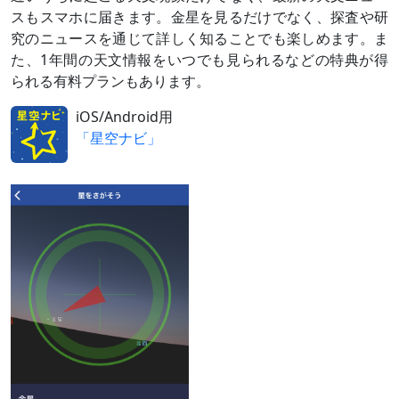
5月中旬
ふたご座
夕方～宵
スもスマホに届きます。金星を見るだけでなく、探査や研
～下旬
の3等星
最接近17日ごろ
究のニュースを通じて詳しく知ることでも楽しめます。ま
メブスタ
と大接近
た、1年間の天文情報をいつでも見られるなどの特典が得
5月23日
細い月
夕方～宵
られる有料プランもあります。
（月齢4）
と大接近
iOS/Android用
（
›› 解説
）
「星空ナビ」
5月24日
月（月齢
夕方～宵
5）とやや
離れて並
ぶ
5月下旬
ふたご座
夕方～宵
～6月上旬
の1等星
最接近5月29日ごろ
ポルック
スと接近
（
›› 解説
）
6月 4日
東方最大
離角45.4°
離角
（
›› 解説
）
6月上旬
かに座の
夕方～宵
～中旬
散開星団
最接近13日ごろ