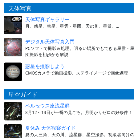
天体写真
天体写真ギャラリー
月、惑星、彗星、星雲・星団、天の川、星景、…
デジタル天体写真入門
PCソフトで撮影＆処理。明るい場所でもできる星雲・星
団撮影を初歩から解説
惑星を撮影しよう
CMOSカメラで動画撮影、ステライメージで画像処理
星空ガイド
ペルセウス座流星群
8月12～13日が一番の見ごろ。月明かりゼロの好条件！
夏休み 天体観察ガイド
夏の大三角、天の川、流星群、星空撮影。初級者向けの