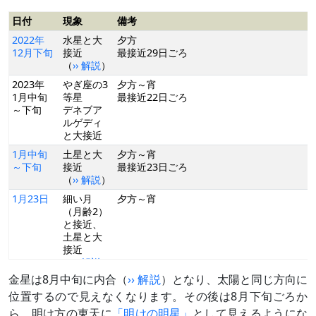
日付
現象
備考
2022年
水星と大
夕方
12月下旬
接近
最接近29日ごろ
（
›› 解説
）
2023年
やぎ座の3
夕方～宵
1月中旬
等星
最接近22日ごろ
～下旬
デネブア
ルゲディ
と大接近
1月中旬
土星と大
夕方～宵
～下旬
接近
最接近23日ごろ
（
›› 解説
）
1月23日
細い月
夕方～宵
（月齢2）
と接近、
土星と大
接近
（
›› 解説
）
金星は8月中旬に内合（
›› 解説
）となり、太陽と同じ方向に
2月中旬
海王星と
夕方～宵
超大接近
最接近15日ごろ
位置するので見えなくなります。その後は8月下旬ごろか
（
›› 解説
）
約12等級差
ら、明け方の東天に
「明けの明星」
として見えるようにな