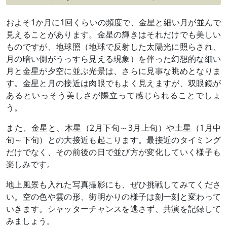
およそ1か月に1回くらいの頻度で、金星と細い月が並んで
見えることがあります。金星の輝きはそれだけでも美しい
ものですが、地球照（地球で反射した太陽光に照らされ、
月の暗い側がうっすら見える現象）を伴った幻想的な細い
月と金星が夕空に並ぶ光景は、さらに見事な眺めとなりま
す。金星と月の接近は肉眼でもよく見えますが、双眼鏡が
あるといっそう美しさが際立って感じられることでしょ
う。
また、金星と、木星（2月下旬～3月上旬）や土星（1月中
旬～下旬）との大接近も起こります。最接近のタイミング
だけでなく、その前後の日で並び方が変化していく様子も
楽しみです。
地上風景も入れた写真撮影にも、ぜひ挑戦してみてくださ
い。空の色や雲の形、街明かりの様子は刻一刻と変わって
いきます。シャッターチャンスを逃さず、共演を記録して
みましょう。