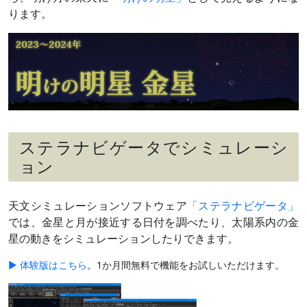
2月22日
細い月
夕方～宵
ります。
（月齢2）
と接近
（
›› 解説
）
2月下旬
小惑星ベ
夕方～宵
スタと接
最接近27日ごろ
近
約12等級差
2月下旬
木星と大
夕方～宵
～3月上旬
接近
最接近3月2日ごろ
（
›› 解説
）
ステラナビゲータでシミュレーシ
3月24日
細い月
夕方～宵
ョン
（月齢3）
インド、中国などで下記の金星食（日本時
と大接近
間20時ごろ）
（
›› 解説
）
天文シミュレーションソフトウェア
「ステラナビゲータ」
3月24日
金星食
九州南部、南西諸島など
（
›› 解説
）
那覇：潜入開始20時56分（出現は月没
では、金星と月が接近する日付を調べたり、太陽系内の金
後）
星の動きをシミュレーションしたりできます。
3月下旬
天王星と
夕方～宵
～4月上旬
大接近
最接近3月31日ごろ
▶ 体験版はこちら
。1か月間無料で機能をお試しいただけます。
（
›› 解説
）
約10等級差
4月上旬
おうし座
夕方～宵
～中旬
の散開星
最接近11日ごろ