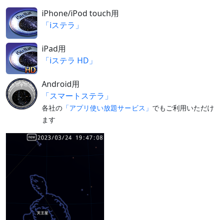
レグルス
iPhone/iPod touch用
と接近
（
›› 解説
）
「iステラ」
7月20日
細い月
夕方
（月齢3）
iPad用
と並ぶ
「iステラ HD」
（
›› 解説
）
7月21日
留（りゅ
この日を境に、天球上を東→西に動く（逆
Android用
う）
行する）ようになる
「スマートステラ」
7月下旬
水星と並
夕方
各社の
「アプリ使い放題サービス」
でもご利用いただけ
ぶ
最接近27日ごろ
ます
8月12日
内合
太陽と同じ方向（地球と太陽の間）になる
（見えない）
日付は赤道座標系（黄道座標系では13
日）