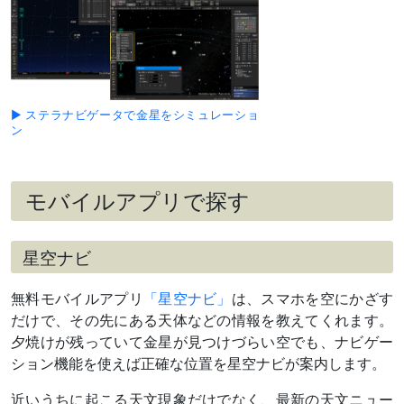
団
M45プレ
アデス星
団と接近
（
›› 解説
）
4月23日
細い月
夕方～宵
▶ ステラナビゲータで金星をシミュレーショ
（月齢3）
ン
と大接近
（
›› 解説
）
4月24日
細い月
夕方～宵
（月齢4）
モバイルアプリで探す
とやや離
れて並ぶ
4月下旬
おうし座
夕方～宵
星空ナビ
～5月上旬
の2等星
最接近5月1日ごろ
エルナト
無料モバイルアプリ
「星空ナビ」
は、スマホを空にかざす
と接近
だけで、その先にある天体などの情報を教えてくれます。
5月上旬
ふたご座
夕方～宵
～中旬
の散開星
最接近10日ごろ
夕焼けが残っていて金星が見つけづらい空でも、ナビゲー
団
ション機能を使えば正確な位置を星空ナビが案内します。
M35と大
接近
近いうちに起こる天文現象だけでなく、最新の天文ニュー