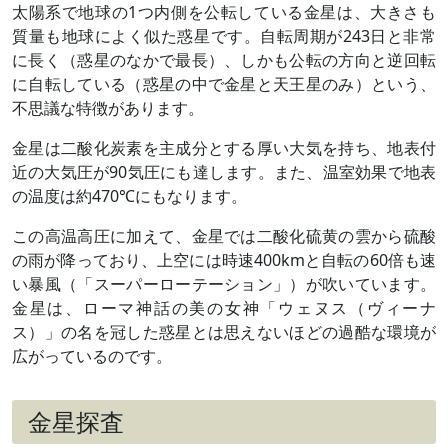
太陽系で地球の1つ内側を公転している金星は、大きさも
質量も地球によく似た惑星です。自転周期が243日と非常
に長く（惑星のなかで最長）、しかも公転の方向と逆回転
に自転している（惑星の中で金星と天王星のみ）という、
不思議な特徴があります。
金星は二酸化炭素を主成分とする厚い大気を持ち、地表付
近の大気圧が90気圧にも達します。また、温室効果で地表
の温度は約470℃にもなります。
この高温高圧に加えて、金星では二酸化硫黄の雲から硫酸
の雨が降っており、上空には時速400kmと自転の60倍も速
い暴風（「スーパーローテーション」）が吹いています。
金星は、ローマ神話の美の女神「ウェヌス（ヴィーナ
ス）」の名を冠した惑星とは思えないほどの過酷な環境が
広がっているのです。
金星探査