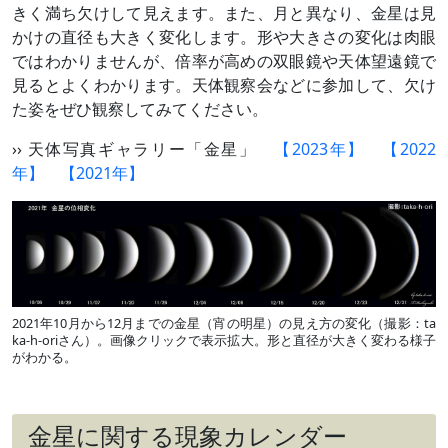
きく満ち欠けして見えます。また、月と異なり、金星は見
かけの直径も大きく変化します。形や大きさの変化は肉眼
ではわかりませんが、倍率が高めの双眼鏡や天体望遠鏡で
見るとよくわかります。天体観察会などに参加して、欠け
た姿をぜひ観察してみてください。
›› 天体写真ギャラリー「金星」
【2023年】
【2022
年】
【2021年】
2021年10月から12月までの金星（宵の明星）の見え方の変化（撮影：
ta
ka-h-oriさん
）。画像クリックで表示拡大
。形と直径が大きく変わる様子
がわかる。
金星に関する現象カレンダー