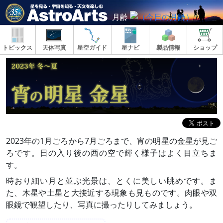
月齢
トピックス
天体写真
星空ガイド
星ナビ
製品情報
ショップ
2023年の1月ごろから7月ごろまで、宵の明星の金星が見ご
ろです。日の入り後の西の空で輝く様子はよく目立ちま
す。
時おり細い月と並ぶ光景は、とくに美しい眺めです。ま
た、木星や土星と大接近する現象も見ものです。肉眼や双
眼鏡で観望したり、写真に撮ったりしてみましょう。