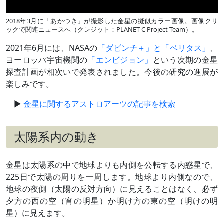
2018年3月に「あかつき」が撮影した金星の擬似カラー画像。画像クリ
ックで関連ニュースへ（クレジット：PLANET-C Project Team）。
2021年6月には、NASAの
「ダビンチ＋」と「ベリタス」
、
ヨーロッパ宇宙機関の
「エンビジョン」
という次期の金星
探査計画が相次いで発表されました。今後の研究の進展が
楽しみです。
金星に関するアストロアーツの記事を検索
太陽系内の動き
金星は太陽系の中で地球よりも内側を公転する内惑星で、
225日で太陽の周りを一周します。地球より内側なので、
地球の夜側（太陽の反対方向）に見えることはなく、必ず
夕方の西の空（宵の明星）か明け方の東の空（明けの明
星）に見えます。