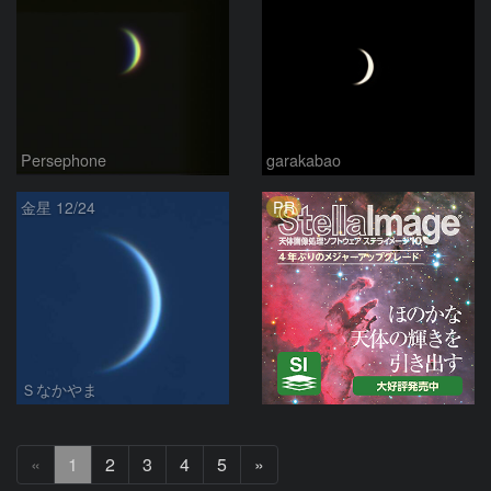
Persephone
garakabao
PR
金星 12/24
Ｓなかやま
次
«
1
2
3
4
5
»
へ