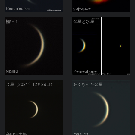
Resurrection
gojyappe
極細！
金星と水星
NISIKI
Persephone
金星（2021年12月29日）
細くなった金星
高田浩太郎
masuda