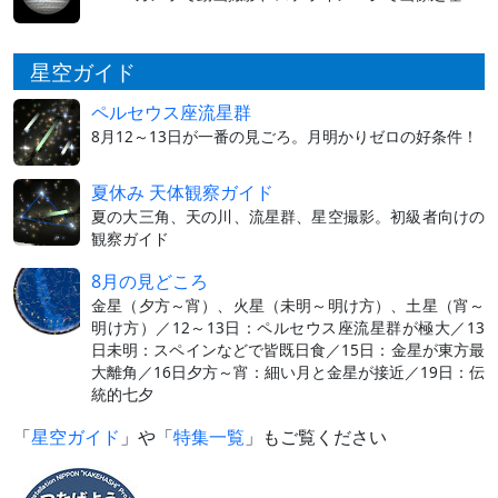
星空ガイド
ペルセウス座流星群
8月12～13日が一番の見ごろ。月明かりゼロの好条件！
夏休み 天体観察ガイド
夏の大三角、天の川、流星群、星空撮影。初級者向けの
観察ガイド
8月の見どころ
金星（夕方～宵）、火星（未明～明け方）、土星（宵～
明け方）／12～13日：ペルセウス座流星群が極大／13
日未明：スペインなどで皆既日食／15日：金星が東方最
大離角／16日夕方～宵：細い月と金星が接近／19日：伝
統的七夕
「
星空ガイド
」や「
特集一覧
」もご覧ください