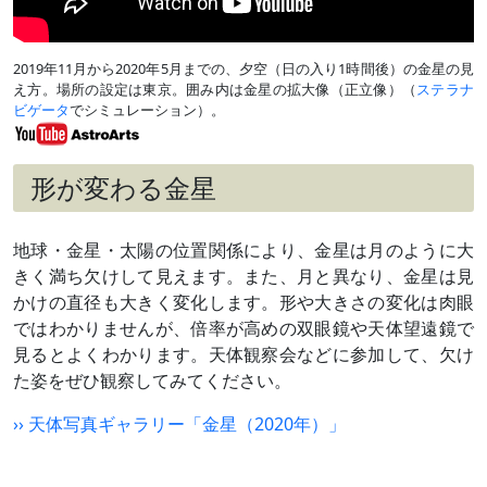
2019年11月から2020年5月までの、夕空（日の入り1時間後）の金星の見
え方。場所の設定は東京。囲み内は金星の拡大像（正立像）（
ステラナ
ビゲータ
でシミュレーション）。
形が変わる金星
地球・金星・太陽の位置関係により、金星は月のように大
きく満ち欠けして見えます。また、月と異なり、金星は見
かけの直径も大きく変化します。形や大きさの変化は肉眼
ではわかりませんが、倍率が高めの双眼鏡や天体望遠鏡で
見るとよくわかります。天体観察会などに参加して、欠け
た姿をぜひ観察してみてください。
›› 天体写真ギャラリー「金星（2020年）」