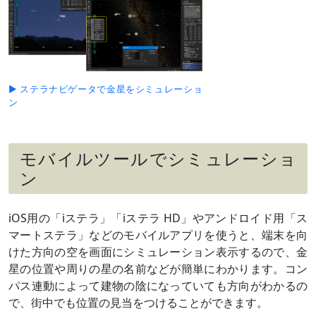
（
›› 解説
）
4月下旬
おうし座の
夕方～宵
～5月下旬
エルナトと大接
最接近5月11日ごろ
近
4月26/27日
細い月（月齢
夕方～宵
3/4）と
▶ ステラナビゲータで金星をシミュレーショ
やや離れて並ぶ
ン
4月28日
最大光度
-4.5等級
5月13日
留（りゅう）
この日を境に、天球上を東→西に
動く（逆行する）ようになる
モバイルツールでシミュレーショ
5月下旬
水星と大接近
夕方
ン
（
›› 解説
）
最接近22日ごろ
5月24日
細い月（月齢
夕方
2）、水星と接
iOS用の「iステラ」「iステラ HD」やアンドロイド用「ス
近
（
›› 解説
）
マートステラ」などのモバイルアプリを使うと、端末を向
けた方向の空を画面にシミュレーション表示するので、金
6月 4日
内合（
›› 解説
）
星の位置や周りの星の名前などが簡単にわかります。コン
パス連動によって建物の陰になっていても方向がわかるの
で、街中でも位置の見当をつけることができます。