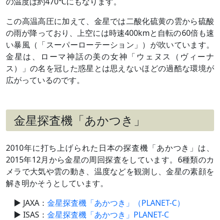
の温度は約470℃にもなります。
この高温高圧に加えて、金星では二酸化硫黄の雲から硫酸
の雨が降っており、上空には時速400kmと自転の60倍も速
い暴風（「スーパーローテーション」）が吹いています。
金星は、ローマ神話の美の女神「ウェヌス（ヴィーナ
ス）」の名を冠した惑星とは思えないほどの過酷な環境が
広がっているのです。
金星探査機「あかつき」
2010年に打ち上げられた日本の探査機「あかつき」は、
2015年12月から金星の周回探査をしています。6種類のカ
メラで大気や雲の動き、温度などを観測し、金星の素顔を
解き明かそうとしています。
JAXA：
金星探査機「あかつき」（PLANET-C）
ISAS：
金星探査機「あかつき」PLANET-C