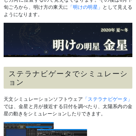
～中旬
デネブアルゲデ
最接近8日ごろ
旬ごろから、明け方の東天に
「明けの明星」
として見える
ィと大接近
ようになります。
1月下旬
海王星と大接近
夕方～宵
最接近27日ごろ
12等級差
1月28日
細い月（月齢3
夕方～宵
～4）と接近
（
›› 解説
）
2月27/28日
細い月（月齢
夕方～宵
4/5）と
やや離れて並ぶ
ステラナビゲータでシミュレーシ
3月上旬
天王星と接近
夕方～宵
ョン
～中旬
（
›› 解説
）
最接近8日ごろ
10等級差
3月25日
東方最大離角
46.1°
天文シミュレーションソフトウェア
「ステラナビゲータ」
（
›› 解説
）
では、金星と月が接近する日付を調べたり、太陽系内の金
3月28日
細い月（月齢
夕方～宵
星の動きをシミュレーションしたりできます。
4）と
やや離れて並ぶ
3月下旬
プレアデス星団
夕方～宵
～4月上旬
と大接近
最接近4月4日ごろ