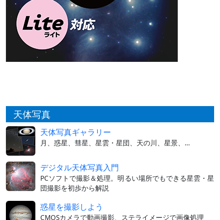
天体写真
天体写真ギャラリー
月、惑星、彗星、星雲・星団、天の川、星景、…
デジタル天体写真入門
PCソフトで撮影＆処理。明るい場所でもできる星雲・星
団撮影を初歩から解説
惑星を撮影しよう
CMOSカメラで動画撮影、ステライメージで画像処理