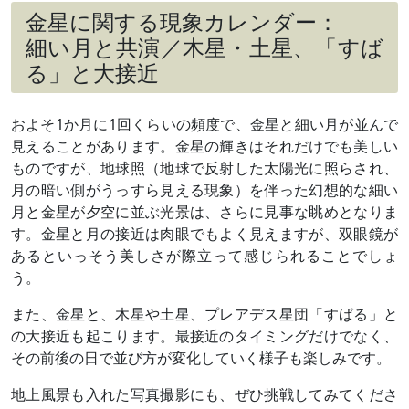
金星に関する現象カレンダー：
細い月と共演／木星・土星、「すば
る」と大接近
およそ1か月に1回くらいの頻度で、金星と細い月が並んで
見えることがあります。金星の輝きはそれだけでも美しい
ものですが、地球照（地球で反射した太陽光に照らされ、
月の暗い側がうっすら見える現象）を伴った幻想的な細い
月と金星が夕空に並ぶ光景は、さらに見事な眺めとなりま
す。金星と月の接近は肉眼でもよく見えますが、双眼鏡が
あるといっそう美しさが際立って感じられることでしょ
う。
また、金星と、木星や土星、プレアデス星団「すばる」と
の大接近も起こります。最接近のタイミングだけでなく、
その前後の日で並び方が変化していく様子も楽しみです。
地上風景も入れた写真撮影にも、ぜひ挑戦してみてくださ