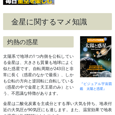
金星に関するマメ知識
灼熱の惑星
太陽系で地球の1つ内側を公転してい
る金星は、大きさも質量も地球によく
似た惑星です。自転周期が243日と非
常に長く（惑星のなかで最長）、しか
も公転の方向と逆回転に自転している
『ビジュアル宇宙図
（惑星の中で金星と天王星のみ）とい
鑑 太陽と惑星』
う、不思議な特徴があります。
金星は二酸化炭素を主成分とする厚い大気を持ち、地表付
近の大気圧が90気圧にも達します。また、温室効果で地表