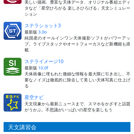
美しい描画、豊富な天体データ、オリジナル番組エディ
タなど「星空ひろがる 楽しさひろげる」天文シミュレー
ション
ステラショット3
最新版
3.0o
純国産のオールインワン天体撮影ソフトがパワーアッ
プ。ライブスタックやオートフォーカスなど新機能も搭
載
ステライメージ10
最新版
10.0f
天体画像に埋もれた微細な情報を最大限に引き出し、不
要なノイズは徹底的に除去して美しい天体写真に仕上げ
る
星空ナビ
天文現象から最新ニュースまで、スマホをかざすと話題
がうかぶ。不思議がいっぱいの星空を楽しもう
天文講習会