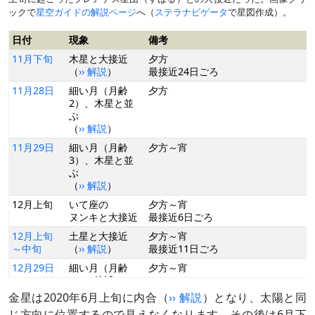
ックで
星空ガイドの解説ページ
へ（
ステラナビゲータ
で星図作成）。
日付
現象
備考
11月下旬
木星と大接近
夕方
（
›› 解説
）
最接近24日ごろ
11月28日
細い月（月齢
夕方
2）、木星と並
ぶ
（
›› 解説
）
11月29日
細い月（月齢
夕方～宵
3）、木星と並
ぶ
（
›› 解説
）
12月上旬
いて座の
夕方～宵
ヌンキと大接近
最接近6日ごろ
12月上旬
土星と大接近
夕方～宵
～中旬
（
›› 解説
）
最接近11日ごろ
12月29日
細い月（月齢
夕方～宵
3）と接近
（
›› 解説
）
金星は2020年6月上旬に内合（
›› 解説
）となり、太陽と同
1月上旬
やぎ座の
夕方～宵
じ方向に位置するので見えなくなります。その後は6月下