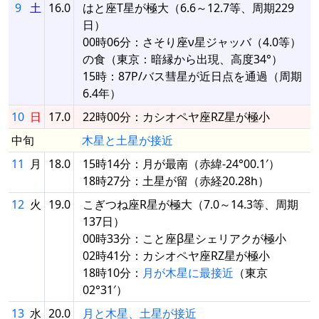
9
土
16.0
はと座T星が極大（6.6～12.7等、周期229
日）
00時06分：さそり座ν星ジャッバ（4.0等）
の食（東京：暗縁から出現、高度34°）
15時：87P/バス彗星が近日点を通過（周期
6.4年）
10
日
17.0
22時00分：カシオペヤ座RZ星が極小
中旬
木星と土星が接近
11
月
18.0
15時14分：月が最南（赤緯-24°00.1′）
18時27分：土星が留（赤経20.28h）
12
火
19.0
こぎつね座R星が極大（7.0～14.3等、周期
137日）
00時33分：こと座β星シェリアクが極小
02時41分：カシオペヤ座RZ星が極小
18時10分：
月が木星に最接近
（東京
02°31′）
13
水
20.0
月と木星、土星が接近