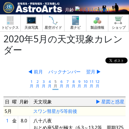
月齢
トピックス
天体写真
星空ガイド
星ナビ
製品情報
ショップ
2020年5月の天文現象カレン
ダー
◀ 前月
バックナンバー
翌月 ▶
1
2
3
4
5
6
7
8
9
10
11
12
月
月
月
月
月
月
月
月
月
月
月
月
日
曜
月齢
天文現象
▶ 星図と惑星
5月
スワン彗星が5等前後
1
金
8.0
八十八夜
おとめ座S星が極大（6.3～13.2等、周期375