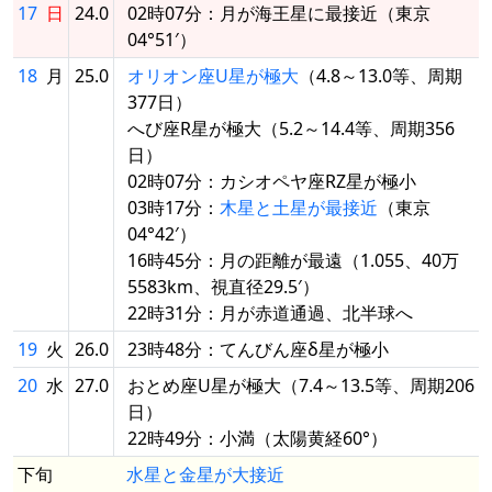
17
日
24.0
02時07分：月が海王星に最接近（東京
04°51′）
18
月
25.0
オリオン座U星が極大
（4.8～13.0等、周期
377日）
へび座R星が極大（5.2～14.4等、周期356
日）
02時07分：カシオペヤ座RZ星が極小
03時17分：
木星と土星が最接近
（東京
04°42′）
16時45分：月の距離が最遠（1.055、40万
5583km、視直径29.5′）
22時31分：月が赤道通過、北半球へ
19
火
26.0
23時48分：てんびん座δ星が極小
20
水
27.0
おとめ座U星が極大（7.4～13.5等、周期206
日）
22時49分：小満（太陽黄経60°）
下旬
水星と金星が大接近