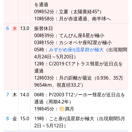
を通過
09時52分：立夏（太陽黄経45°）
10時58分：月が赤道通過、南半球へ
6
水
13.0
振替休日
00時39分：てんびん座δ星が極小
03時15分：カシオペヤ座RZ星が極小
05時：
みずがめ座η流星群が極大
（出現期間
4月24日～5月20日）
12時：C/2019 C1アトラス彗星が近日点を
通過
12時03分：月の距離が最近（0.936、35万
9654km、視直径33.2′）
7
木
14.0
06時：P/2003 T12ソーホー彗星が近日点を
通過（周期4.2年）
19時45分：🌕満月
8
金
15.0
19時：こと座η流星群が極大（出現期間5月
2日～5月12日）