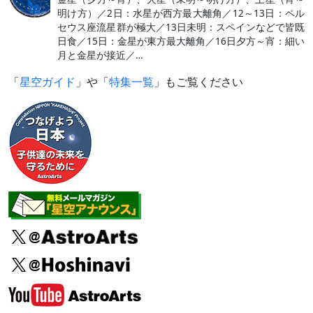
明け方）／2日：水星が西方最大離角／12～13日：ペル
セウス座流星群が極大／13日未明：スペインなどで皆既
日食／15日：金星が東方最大離角／16日夕方～宵：細い
月と金星が接近／…
「
星空ガイド
」や「
特集一覧
」もご覧ください