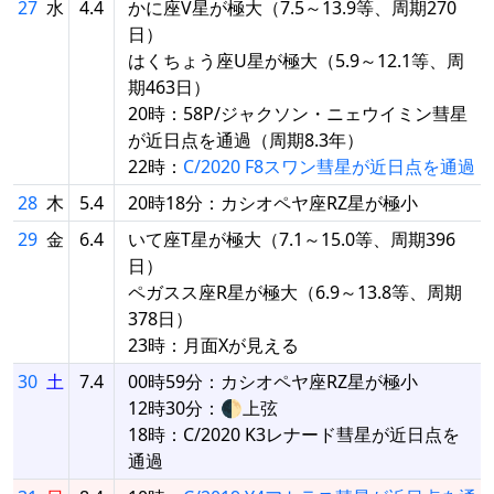
27
水
4.4
かに座V星が極大（7.5～13.9等、周期270
日）
はくちょう座U星が極大（5.9～12.1等、周
期463日）
20時：58P/ジャクソン・ニェウイミン彗星
が近日点を通過（周期8.3年）
22時：
C/2020 F8スワン彗星が近日点を通過
28
木
5.4
20時18分：カシオペヤ座RZ星が極小
29
金
6.4
いて座T星が極大（7.1～15.0等、周期396
日）
ペガスス座R星が極大（6.9～13.8等、周期
378日）
23時：月面Xが見える
30
土
7.4
00時59分：カシオペヤ座RZ星が極小
12時30分：🌓上弦
18時：C/2020 K3レナード彗星が近日点を
通過