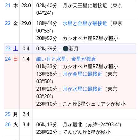
21
木
28.0
02時40分：月が天王星に最接近（東京
04°24′）
22
金
29.0
18時44分：
水星と金星が最接近
（東京
00°53′）
20時52分：カシオペヤ座RZ星が極小
23
土
0.4
02時39分：🌑新月
24
日
1.4
細い月と水星、金星が接近
01時33分：カシオペヤ座RZ星が極小
13時38分：
月が金星に最接近
（東京
03°50′）
21時20分：
月が水星に最接近
（東京
03°20′）
23時10分：こと座β星シェリアクが極小
25
月
2.4
26
火
3.4
06時13分：月が最北（赤緯+24°03.4′）
23時22分：てんびん座δ星が極小