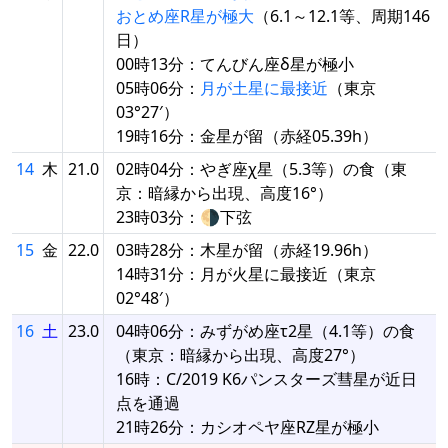
おとめ座R星が極大
（6.1～12.1等、周期146
日）
00時13分：てんびん座δ星が極小
05時06分：
月が土星に最接近
（東京
03°27′）
19時16分：金星が留（赤経05.39h）
14
木
21.0
02時04分：やぎ座χ星（5.3等）の食（東
京：暗縁から出現、高度16°）
23時03分：🌗下弦
15
金
22.0
03時28分：木星が留（赤経19.96h）
14時31分：月が火星に最接近（東京
02°48′）
16
土
23.0
04時06分：みずがめ座τ2星（4.1等）の食
（東京：暗縁から出現、高度27°）
16時：C/2019 K6パンスターズ彗星が近日
点を通過
21時26分：カシオペヤ座RZ星が極小