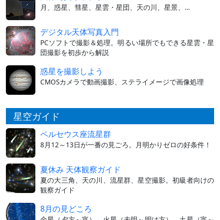
月、惑星、彗星、星雲・星団、天の川、星景、…
デジタル天体写真入門
PCソフトで撮影＆処理。明るい場所でもできる星雲・星
団撮影を初歩から解説
惑星を撮影しよう
CMOSカメラで動画撮影、ステライメージで画像処理
星空ガイド
ペルセウス座流星群
8月12～13日が一番の見ごろ。月明かりゼロの好条件！
夏休み 天体観察ガイド
夏の大三角、天の川、流星群、星空撮影。初級者向けの
観察ガイド
8月の見どころ
金星（夕方～宵）、火星（未明～明け方）、土星（宵～