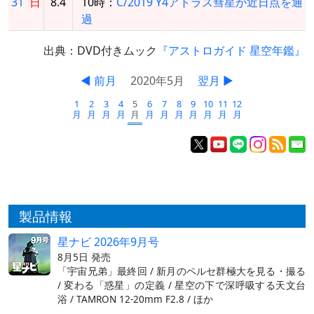
31
日
8.4
10時：
C/2019 Y4アトラス彗星が近日点を通
過
出典：DVD付きムック
『アストロガイド 星空年鑑』
◀ 前月
2020年5月
翌月 ▶
1
2
3
4
5
6
7
8
9
10
11
12
月
月
月
月
月
月
月
月
月
月
月
月
製品情報
星ナビ 2026年9月号
8月5日 発売
「宇宙兄弟」最終回 / 新月のペルセ群極大を見る・撮る
/ 変わる「惑星」の定義 / 星空の下で深呼吸する天文台
浴 / TAMRON 12-20mm F2.8 / ほか