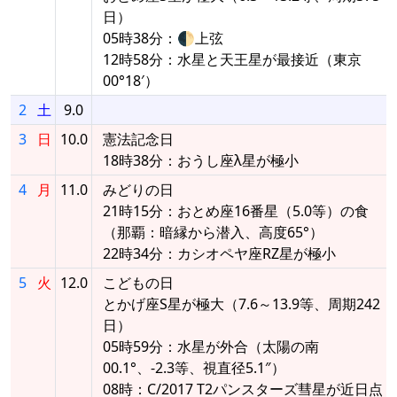
日）
05時38分：🌓上弦
12時58分：水星と天王星が最接近（東京
00°18′）
2
土
9.0
3
日
10.0
憲法記念日
18時38分：おうし座λ星が極小
4
月
11.0
みどりの日
21時15分：おとめ座16番星（5.0等）の食
（那覇：暗縁から潜入、高度65°）
22時34分：カシオペヤ座RZ星が極小
5
火
12.0
こどもの日
とかげ座S星が極大（7.6～13.9等、周期242
日）
05時59分：水星が外合（太陽の南
00.1°、-2.3等、視直径5.1″）
08時：C/2017 T2パンスターズ彗星が近日点