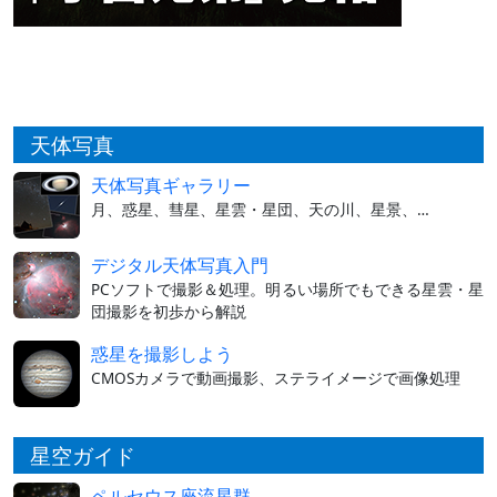
天体写真
天体写真ギャラリー
月、惑星、彗星、星雲・星団、天の川、星景、…
デジタル天体写真入門
PCソフトで撮影＆処理。明るい場所でもできる星雲・星
団撮影を初歩から解説
惑星を撮影しよう
CMOSカメラで動画撮影、ステライメージで画像処理
星空ガイド
ペルセウス座流星群