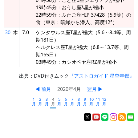
19時45分：おうし座λ星が極小
22時59分：ふたご座HIP 37428（5.9等）の
食（東京：暗縁から潜入、高度12°）
30
木
7.0
ケンタウルス座T星が極大（5.6～8.4等、周
期181日）
ヘルクレス座T星が極大（6.8～13.7等、周
期165日）
03時49分：カシオペヤ座RZ星が極小
出典：DVD付きムック
『アストロガイド 星空年鑑』
◀ 前月
2020年4月
翌月 ▶
1
2
3
4
5
6
7
8
9
10
11
12
月
月
月
月
月
月
月
月
月
月
月
月