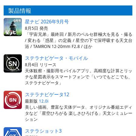
製品情報
星ナビ 2026年9月号
8月5日 発売
「宇宙兄弟」最終回 / 新月のペルセ群極大を見る・撮る
/ 変わる「惑星」の定義 / 星空の下で深呼吸する天文台
浴 / TAMRON 12-20mm F2.8 / ほか
ステラナビゲータ・モバイル
8月4日 リリース
天体観察・撮影用モバイルアプリ。高精度な計算とリッ
チな星図表示をスマートフォンで「いつでもどこでも、
ステラナビゲータ」
ステラナビゲータ12
最新版
12.0i
美しい描画、豊富な天体データ、オリジナル番組エディ
タなど「星空ひろがる 楽しさひろげる」天文シミュレー
ション
ステラショット3