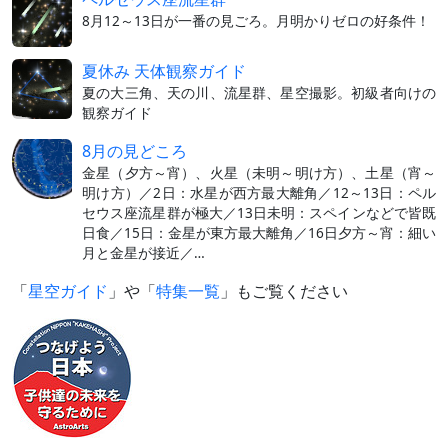
8月12～13日が一番の見ごろ。月明かりゼロの好条件！
夏休み 天体観察ガイド
夏の大三角、天の川、流星群、星空撮影。初級者向けの
観察ガイド
8月の見どころ
金星（夕方～宵）、火星（未明～明け方）、土星（宵～
明け方）／2日：水星が西方最大離角／12～13日：ペル
セウス座流星群が極大／13日未明：スペインなどで皆既
日食／15日：金星が東方最大離角／16日夕方～宵：細い
月と金星が接近／…
「
星空ガイド
」や「
特集一覧
」もご覧ください