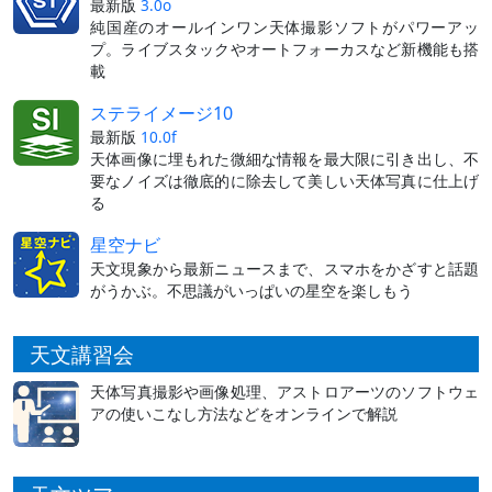
最新版
3.0o
純国産のオールインワン天体撮影ソフトがパワーアッ
プ。ライブスタックやオートフォーカスなど新機能も搭
載
ステライメージ10
最新版
10.0f
天体画像に埋もれた微細な情報を最大限に引き出し、不
要なノイズは徹底的に除去して美しい天体写真に仕上げ
る
星空ナビ
天文現象から最新ニュースまで、スマホをかざすと話題
がうかぶ。不思議がいっぱいの星空を楽しもう
天文講習会
天体写真撮影や画像処理、アストロアーツのソフトウェ
アの使いこなし方法などをオンラインで解説