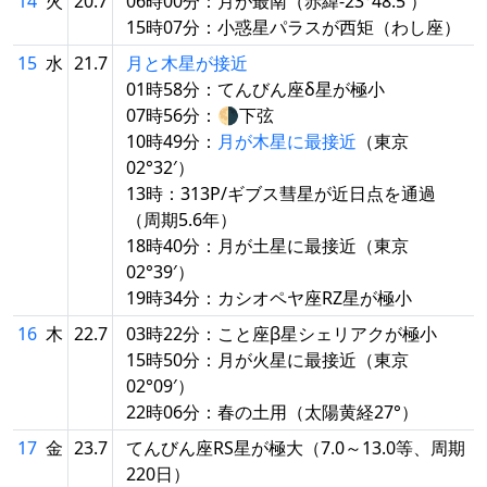
14
火
20.7
06時00分：月が最南（赤緯-23°48.5′）
15時07分：小惑星パラスが西矩（わし座）
15
水
21.7
月と木星が接近
01時58分：てんびん座δ星が極小
07時56分：🌗下弦
10時49分：
月が木星に最接近
（東京
02°32′）
13時：313P/ギブス彗星が近日点を通過
（周期5.6年）
18時40分：月が土星に最接近（東京
02°39′）
19時34分：カシオペヤ座RZ星が極小
16
木
22.7
03時22分：こと座β星シェリアクが極小
15時50分：月が火星に最接近（東京
02°09′）
22時06分：春の土用（太陽黄経27°）
17
金
23.7
てんびん座RS星が極大（7.0～13.0等、周期
220日）