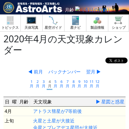
月齢
トピックス
天体写真
星空ガイド
星ナビ
製品情報
ショップ
2020年4月の天文現象カレン
ダー
◀ 前月
バックナンバー
翌月 ▶
1
2
3
4
5
6
7
8
9
10
11
12
月
月
月
月
月
月
月
月
月
月
月
月
日
曜
月齢
天文現象
▶ 星図と惑星
4月
アトラス彗星が7等前後
上旬
火星と土星が大接近
金星とプレアデス星団が大接近