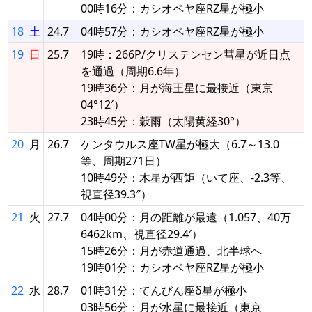
00時16分：カシオペヤ座RZ星が極小
18
土
24.7
04時57分：カシオペヤ座RZ星が極小
19
日
25.7
19時：266P/クリステンセン彗星が近日点
を通過（周期6.6年）
19時36分：月が海王星に最接近（東京
04°12′）
23時45分：穀雨（太陽黄経30°）
20
月
26.7
ケンタウルス座TW星が極大（6.7～13.0
等、周期271日）
10時49分：木星が西矩（いて座、-2.3等、
視直径39.3″）
21
火
27.7
04時00分：月の距離が最遠（1.057、40万
6462km、視直径29.4′）
15時26分：月が赤道通過、北半球へ
19時01分：カシオペヤ座RZ星が極小
22
水
28.7
01時31分：てんびん座δ星が極小
03時56分：月が水星に最接近（東京