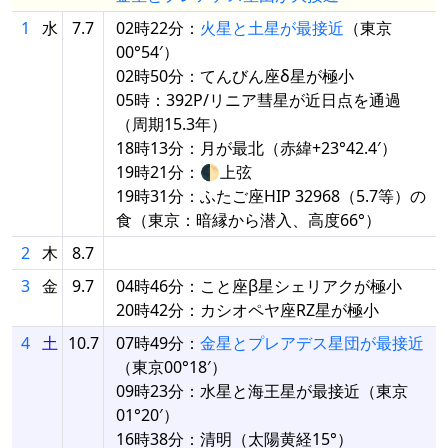
1
水
7.7
02時22分：
火星と土星が最接近
（東京
00°54′）
02時50分：てんびん座δ星が極小
05時：392P/リニア彗星が近日点を通過
（周期15.3年）
18時13分：月が最北（赤緯+23°42.4′）
19時21分：🌓上弦
19時31分：ふたご座HIP 32968（5.7等）の
食（東京：暗縁から潜入、高度66°）
2
木
8.7
3
金
9.7
04時46分：こと座β星シェリアクが極小
20時42分：カシオペヤ座RZ星が極小
4
土
10.7
07時49分：
金星とプレアデス星団が最接近
（東京00°18′）
09時23分：水星と海王星が最接近（東京
01°20′）
16時38分：清明（太陽黄経15°）