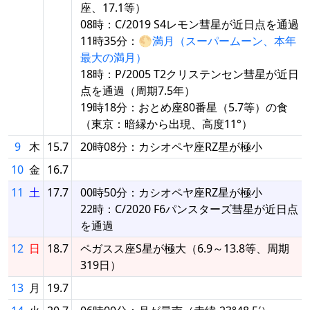
座、17.1等）
08時：C/2019 S4レモン彗星が近日点を通過
11時35分：🌕
満月（スーパームーン、本年
最大の満月）
18時：P/2005 T2クリステンセン彗星が近日
点を通過（周期7.5年）
19時18分：おとめ座80番星（5.7等）の食
（東京：暗縁から出現、高度11°）
9
木
15.7
20時08分：カシオペヤ座RZ星が極小
10
金
16.7
11
土
17.7
00時50分：カシオペヤ座RZ星が極小
22時：C/2020 F6パンスターズ彗星が近日点
を通過
12
日
18.7
ペガスス座S星が極大（6.9～13.8等、周期
319日）
13
月
19.7