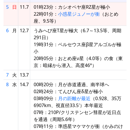
5
日
11.7
01時23分：カシオペヤ座RZ星が極小
22時01分：
小惑星ジュノーが衝
（おとめ
座、9.5等）
6
月
12.7
うみへび座T星が極大（6.7～13.5等、周期
291日）
19時31分：ペルセウス座β星アルゴルが極
小
20時05分：おとめ座ν星（4.0等）の食（東
京：暗縁から潜入、高度46°）
7
火
13.7
8
水
14.7
00時20分：月が赤道通過、南半球へ
02時24分：てんびん座δ星が極小
03時09分：
月の距離が最近
（0.928、35万
6907km、視直径33.5′）本年最近
07時：210P/クリステンセン彗星が近日点
を通過（周期5.6年）
07時11分：準惑星マケマケが衝（かみのけ