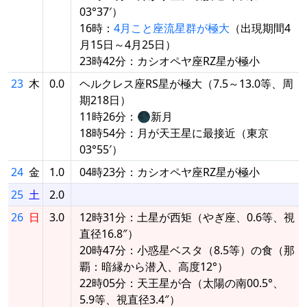
03°37′）
16時：
4月こと座流星群が極大
（出現期間4
月15日～4月25日）
23時42分：カシオペヤ座RZ星が極小
23
木
0.0
ヘルクレス座RS星が極大（7.5～13.0等、周
期218日）
11時26分：🌑新月
18時54分：月が天王星に最接近（東京
03°55′）
24
金
1.0
04時23分：カシオペヤ座RZ星が極小
25
土
2.0
26
日
3.0
12時31分：土星が西矩（やぎ座、0.6等、視
直径16.8″）
20時47分：小惑星ベスタ（8.5等）の食（那
覇：暗縁から潜入、高度12°）
22時05分：天王星が合（太陽の南00.5°、
5.9等、視直径3.4″）