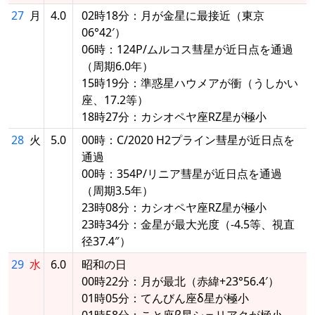
27
月
4.0
02時18分：月が金星に最接近（東京
06°42′）
06時：124P/ムルコス彗星が近日点を通過
（周期6.0年）
15時19分：準惑星ハウメアが衝（うしかい
座、17.2等）
18時27分：カシオペヤ座RZ星が極小
28
火
5.0
00時：C/2020 H2プライン彗星が近日点を
通過
00時：354P/リニア彗星が近日点を通過
（周期3.5年）
23時08分：カシオペヤ座RZ星が極小
23時34分：金星が最大光度（-4.5等、視直
径37.4″）
29
水
6.0
昭和の日
00時22分：月が最北（赤緯+23°56.4′）
01時05分：てんびん座δ星が極小
01時58分：こと座β星シェリアクが極小