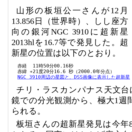
山形の板垣公一さんが12月
13.856日（世界時）、しし座方
向の銀河NGC 3910に超新星
2013hlを16.7等で発見した。超
新星の位置は以下のとおり。
  赤経  11時50分00.16秒

  赤緯 +21度20分16.6 秒（2000.0年分点）

NGC 3910周辺の星図と、DSS画像に表示した超新星
チリ・ラスカンパナス天文台
鏡での分光観測から、極大1週間
られる。
板垣さんの超新星発見は今年8