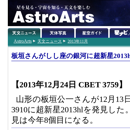
AstroArts
天文ニュース
2013年11月
板垣さんがしし座の銀河に超新星2013h
【2013年12月24日 CBET 3759】
山形の板垣公一さんが12月13
3910に超新星2013hlを発見
見は今年8個目になる。