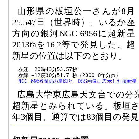
山形県の板垣公一さんが8月
25.547日（世界時）、いるか座
方向の銀河NGC 6956に超新星
2013faを16.2等で発見した。超
新星の位置は以下のとおり。
  赤経  20時43分53.57秒

  赤緯 +12度30分51.7 秒（2000.0年分点）

NGC 6956周辺の星図と、DSS画像に表示した超新星
広島大学東広島天文台での分光
超新星とみられている。板垣
年3個目、通算では83個目の発