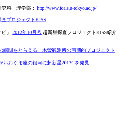
研究科・理学部：
http://www.ioa.s.u-tokyo.ac.jp/
探査プロジェクトKISS
ナビ」
2012年10月号
超新星探査プロジェクトKISS紹介
の瞬間をとらえる 木曽観測所の画期的プロジェクト
：
がおおぐま座の銀河に超新星2013Cを発見