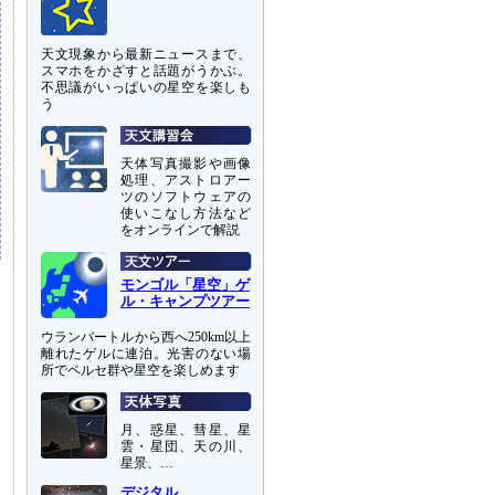
天文現象から最新ニュースまで、
スマホをかざすと話題がうかぶ。
不思議がいっぱいの星空を楽しも
う
天体写真撮影や画像
処理、アストロアー
ツのソフトウェアの
使いこなし方法など
をオンラインで解説
モンゴル「星空」ゲ
ル・キャンプツアー
ウランバートルから西へ250km以上
離れたゲルに連泊。光害のない場
所でペルセ群や星空を楽しめます
月、惑星、彗星、星
雲・星団、天の川、
星景、…
デジタル