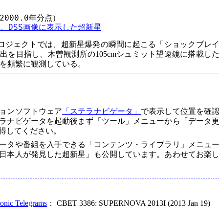
2000.0年分点）

、DSS画像に表示した超新星
ロジェクトでは、超新星爆発の瞬間に起こる「ショックブレ
出を目指し、木曽観測所の105cmシュミット望遠鏡に搭載し
域を頻繁に観測している。
ョンソフトウェア
「ステラナビゲータ」
で表示して位置を確
ラナビゲータを起動後まず「ツール」メニューから「データ
得してください。
ータや番組を入手できる「コンテンツ・ライブラリ」メニュ
日本人が発見した超新星」も公開しています。あわせてお楽
ronic Telegrams
： CBET 3386: SUPERNOVA 2013I (2013 Jan 19)