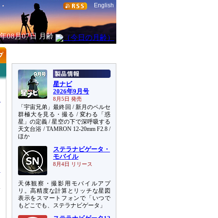
English
6年08月07日
月齢
星ナビ
2026年9月号
8月5日 発売
「宇宙兄弟」最終回 / 新月のペルセ
群極大を見る・撮る / 変わる「惑
星」の定義 / 星空の下で深呼吸する
天文台浴 / TAMRON 12-20mm F2.8 /
ほか
ステラナビゲータ・
発
モバイル
8月4日 リリース
天体観察・撮影用モバイルアプ
新
リ。高精度な計算とリッチな星図
表示をスマートフォンで「いつで
S
もどこでも、ステラナビゲータ」