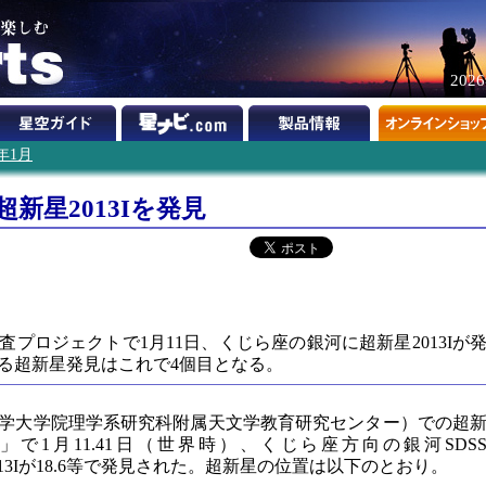
202
3年1月
超新星2013Iを発見
プロジェクトで1月11日、くじら座の銀河に超新星2013Iが
る超新星発見はこれで4個目となる。
学大学院理学系研究科附属天文学教育研究センター）での超
」で1月11.41日（世界時）、くじら座方向の銀河SDS
に超新星2013Iが18.6等で発見された。超新星の位置は以下のとおり。