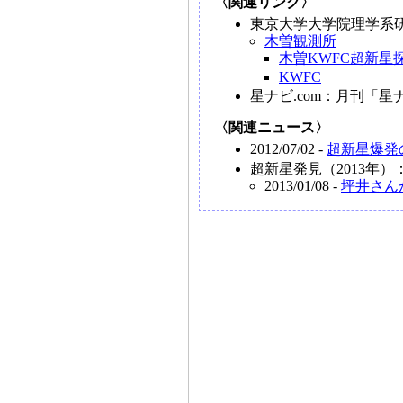
〈関連リンク〉
東京大学大学院理学系
木曽観測所
木曽KWFC超新星
KWFC
星ナビ.com：月刊「星
〈関連ニュース〉
2012/07/02 -
超新星爆発
超新星発見（2013年）
2013/01/08 -
坪井さん