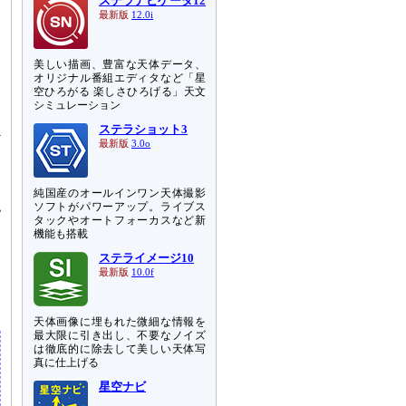
ステラナビゲータ12
最新版
12.0i
美しい描画、豊富な天体データ、
オリジナル番組エディタなど「星
イ
空ひろがる 楽しさひろげる」天文
た
シミュレーション
ステラショット3
最新版
3.0o
純国産のオールインワン天体撮影
認
ソフトがパワーアップ。ライブス
タックやオートフォーカスなど新
更
機能も搭載
ステライメージ10
ー
最新版
10.0f
し
天体画像に埋もれた微細な情報を
最大限に引き出し、不要なノイズ
は徹底的に除去して美しい天体写
真に仕上げる
星空ナビ