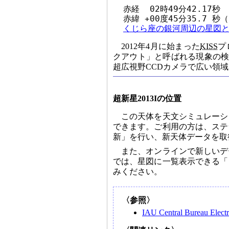
  赤経  02時49分42.17秒

  赤緯 +00度45分35.7 秒（
くじら座の銀河周辺の星図と
2012年4月に始まった
KISS
プ
クアウト」と呼ばれる現象の検
超広視野CCDカメラで広い領
超新星2013Iの位置
この天体を天文シミュレーシ
できます。ご利用の方は、ステ
新」を行い、新天体データを取
また、オンラインで新しいデ
では、星図に一覧表示できる「
みください。
〈参照〉
IAU Central Bureau Elect