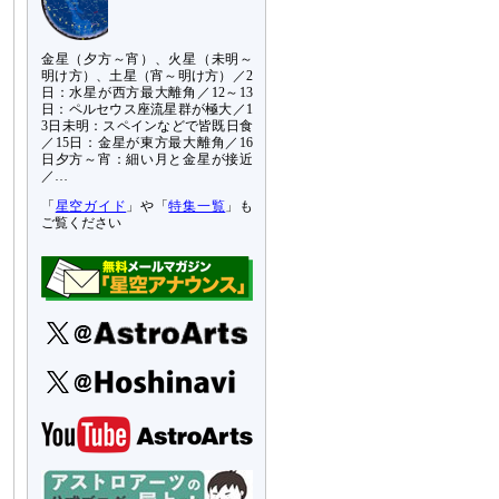
金星（夕方～宵）、火星（未明～
明け方）、土星（宵～明け方）／2
日：水星が西方最大離角／12～13
日：ペルセウス座流星群が極大／1
3日未明：スペインなどで皆既日食
／15日：金星が東方最大離角／16
日夕方～宵：細い月と金星が接近
／…
「
星空ガイド
」や「
特集一覧
」も
ご覧ください