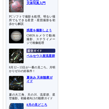
天体写真入門
PCソフトで撮影＆処理。明るい場
所でもできる星雲・星団撮影を初
歩から解説
惑星を撮影しよう
CMOSカメラで動画
撮影、ステライメー
ジで画像処理
ペルセウス座流星群
8月12～13日が一番の見ごろ。月明
かりゼロの好条件！
夏休み 天体観察ガ
イド
夏の大三角、天の川、流星群、星
空撮影。初級者向けの観察ガイド
8月の見どころ