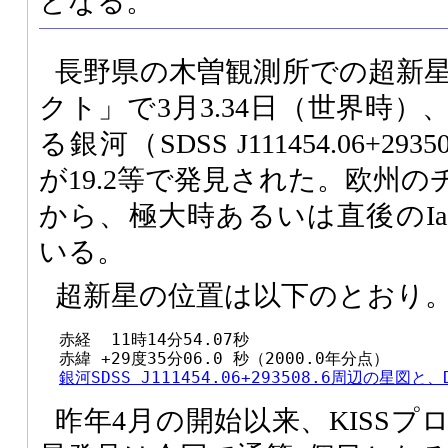
となる。
長野県の木曽観測所での超新星
クト」で3月3.34日（世界時
る銀河（SDSS J111454.06+293
が19.2等で発見された。欧州
から、極大時あるいは直後のI
いる。
超新星の位置は以下のとおり
  赤経  11時14分54.07秒

  赤緯 +29度35分06.0 秒（2000.0年分点）

銀河SDSS J111454.06+293508.6周辺の星図
昨年4月の開始以来、KISS