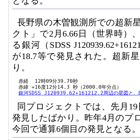
となる。
長野県の木曽観測所での超新星
クト」で2月6.66日（世界時
る銀河（SDSS J120939.62+16
が18.7等で発見された。超新
り。
  赤経  12時09分39.70秒

  赤緯 +16度12分14.3 秒（2000.0年分点）

銀河SDSS J120939.62+161212.2周辺の星図
同プロジェクトでは、先月19日
発見したばかり。昨年4月のプ
今回で通算6個目の発見となる