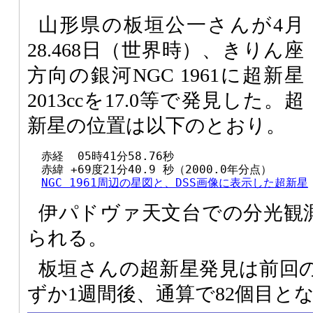
山形県の板垣公一さんが4月
28.468日（世界時）、きりん座
方向の銀河NGC 1961に超新星
2013ccを17.0等で発見した。超
新星の位置は以下のとおり。
  赤経  05時41分58.76秒

  赤緯 +69度21分40.9 秒（2000.0年分点）

NGC 1961周辺の星図と、DSS画像に表示した超新星
伊パドヴァ天文台での分光観測
られる。
板垣さんの超新星発見は前回の超
ずか1週間後、通算で82個目と