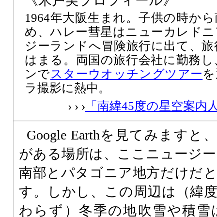
《米戸実プロフィール》
1964年大阪生まれ。子供の時か
め、ハレー彗星はニューカレドニ
ジーランドへ冒険旅行に出て、旅
はまる。両国の旅行会社に勤務し
ンで
スターウオッチングツアー
を
ラ撮影に熱中。
› › ›
「南緯45度の星空案内
Google Earthを見てみま
がある場所は、ここニュージー
南部とパタゴニア地方だけだ
す。しかし、この周辺は（緯度
わらず）冬季の地吹雪や積雪