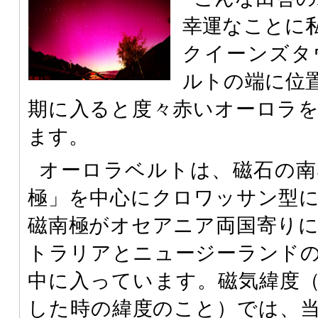
幸運なことに私
クイーンズタ
ルトの端に位
期に入ると度々赤いオーロラ
ます。
オーロラベルトは、磁石の南
極」を中心にクロワッサン型
磁南極がオセアニア両国寄り
トラリアとニュージーランド
中に入っています。磁気緯度（
した時の緯度のこと）では、当