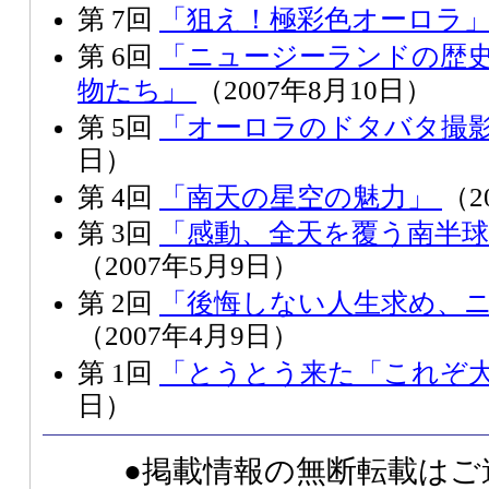
「狙え！極彩色オーロラ
第 7回
「ニュージーランドの歴
第 6回
物たち」
（2007年8月10日）
「オーロラのドタバタ撮
第 5回
日）
「南天の星空の魅力」
第 4回
（2
「感動、全天を覆う南半
第 3回
（2007年5月9日）
「後悔しない人生求め、
第 2回
（2007年4月9日）
「とうとう来た「これぞ
第 1回
日）
●掲載情報の無断転載はご