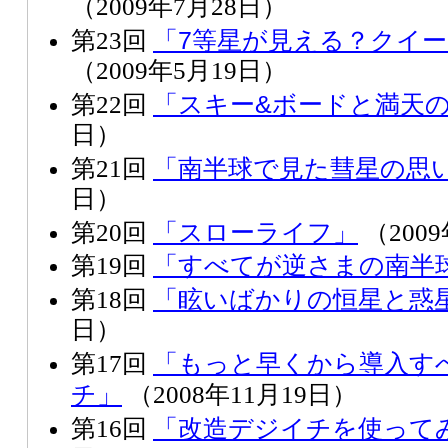
（2009年7月28日）
「7等星が見える？クイ
第23回
（2009年5月19日）
「スキー&ボードと満天
第22回
日）
「南半球で見た彗星の思
第21回
日）
「スローライフ」
第20回
（200
「すべてが逆さまの南半
第19回
「眩いばかりの恒星と惑
第18回
日）
「もっと早くから導入す
第17回
チ」
（2008年11月19日）
「改造デジイチを使って
第16回