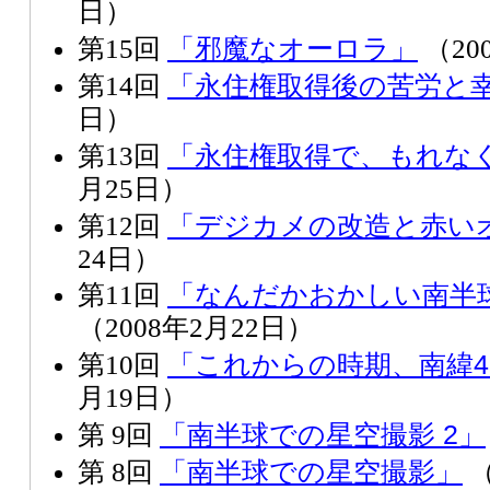
日）
「邪魔なオーロラ」
第15回
（20
「永住権取得後の苦労と
第14回
日）
「永住権取得で、もれな
第13回
月25日）
「デジカメの改造と赤い
第12回
24日）
「なんだかおかしい南半
第11回
（2008年2月22日）
「これからの時期、南緯4
第10回
月19日）
「南半球での星空撮影 2」
第 9回
「南半球での星空撮影」
第 8回
（