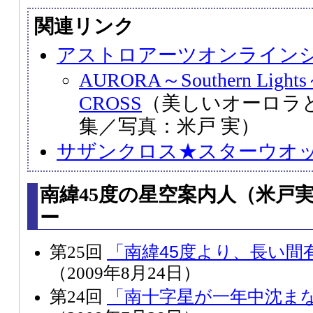
関連リンク
アストロアーツオンライン
AURORA～Southern Light
CROSS
（美しいオーロラ
集／写真：米戸 実）
サザンクロス★スターウオ
南緯45度の星空案内人（米戸
ー
「南緯45度より、長い間
第25回
（2009年8月24日）
「南十字星が一年中沈ま
第24回