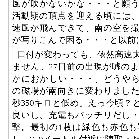
風が吹かないかな・・・と願
活動期の頂点を迎える頃には
速風が飛んできて、南の空を
が写りこんで困る・・・と以前
日付が変わっても、依然高速
ません。27日前の出現が嘘の
かにおかしい・・・、どうや
の磁場が南向きに変わりまし
秒350キロと低め。えっ今頃？
良いし、充電もバッチリだし
撃。最初の1枚は緑色も赤色