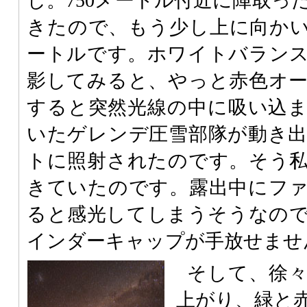
し。750メートル付近に陣取っ
きたので、もう少し上に向かいま
ートルです。ホワイトバラン
影してみると、やっと赤色オ
すると突然光線の中に吸い込
いたゲレンデ圧雪部隊が動き
トに照射されたのです。そう
きていたのです。露出中にフ
ると感光してしまうそうなの
インダーキャップが手放せませ
そして、徐
上がり、緑と