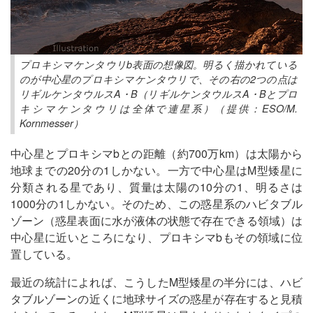
プロキシマケンタウリb表面の想像図。明るく描かれている
のが中心星のプロキシマケンタウリで、その右の2つの点は
リギルケンタウルスA・B（リギルケンタウルスA・Bとプロ
キシマケンタウリは全体で連星系）（提供：ESO/M.
Kornmesser）
中心星とプロキシマbとの距離（約700万km）は太陽から
地球までの20分の1しかない。一方で中心星はM型矮星に
分類される星であり、質量は太陽の10分の1、明るさは
1000分の1しかない。そのため、この惑星系のハビタブル
ゾーン（惑星表面に水が液体の状態で存在できる領域）は
中心星に近いところになり、プロキシマbもその領域に位
置している。
最近の統計によれば、こうしたM型矮星の半分には、ハビ
タブルゾーンの近くに地球サイズの惑星が存在すると見積