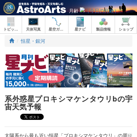
月齢
トピックス
天体写真
星空ガイド
星ナビ
製品情報
ショップ
ト
恒星・銀河
ッ
プ
系外惑星プロキシマケンタウリbの宇
宙天気予報
太陽系から最も近い恒星「プロキシマケンタウリ」の周り