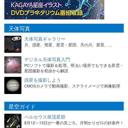
天体写真
天体写真ギャラリー
月、惑星、彗星、星雲・星団、天の川、星景、…
デジタル天体写真入門
PCソフトで撮影＆処理。明るい場所でもできる星雲・
星団撮影を初歩から解説
惑星を撮影しよう
CMOSカメラで動画撮影、ステライメージで画像処理
星空ガイド
ペルセウス座流星群
8月12～13日が一番の見ごろ。月明かりゼロの好条件！