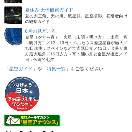
夏休み 天体観察ガイド
夏の大三角、天の川、流星群、星空撮影。初級者向け
の観察ガイド
8月の見どころ
金星（夕方～宵）、火星（未明～明け方）、土星（宵
～明け方）／12～13日：ペルセウス座流星群が極大／
13日未明：スペインなどで皆既日食／15日：金星が東
方最大離角／16日夕方～宵：細い月と金星が接近／19
日：伝統的七夕
「
星空ガイド
」や「
特集一覧
」もご覧ください