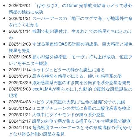
2026/06/01
「はやぶさ2」の15mm光学航法望遠カメラで系外
惑星の検出に成功
2026/01/21
スーパーアースの「地下のマグマ海」が地球外生命
をはぐくむかも
2026/01/14
観測で初の裏付け、生まれたての惑星たちはふわふ
わ
2025/12/08
すばる望遠鏡OASIS計画の初成果、巨大惑星と褐色
矮星を発見
2025/12/05
超小型紫外線衛星「モーヴ」打ち上げ成功、恒星フ
レアをモニター観測
2025/11/14
ホットジュピターの静かな誕生に迫る
2025/09/16
黒点を横切る惑星が伝える、傾いた惑星系の姿
2025/08/29
原始惑星系円盤のすき間を公転する系外惑星を発見
2025/05/08
exoALMAが明らかにした動的で複雑な惑星誕生の
現場
2025/04/28
ハビタブル惑星の大気に“生命の証拠”分子の兆候
2025/01/22
ミニネプチューンの大気に多量の二酸化炭素を検出
2025/01/21
大気中にダイヤモンドが舞う系外惑星
2024/12/17
惑星の外側で塵が集まる様子をアルマ望遠鏡で観測
2024/11/18
超高密度スーパーアースとその形成過程の手がかり
となり得る外側の惑星を発見