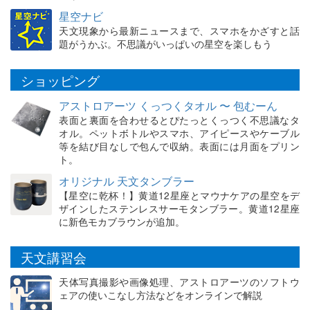
星空ナビ
天文現象から最新ニュースまで、スマホをかざすと話
題がうかぶ。不思議がいっぱいの星空を楽しもう
ショッピング
アストロアーツ くっつくタオル 〜 包むーん
表面と裏面を合わせるとぴたっとくっつく不思議なタ
オル。ペットボトルやスマホ、アイピースやケーブル
等を結び目なしで包んで収納。表面には月面をプリン
ト。
オリジナル 天文タンブラー
【星空に乾杯！】黄道12星座とマウナケアの星空をデ
ザインしたステンレスサーモタンブラー。黄道12星座
に新色モカブラウンが追加。
天文講習会
天体写真撮影や画像処理、アストロアーツのソフトウ
ェアの使いこなし方法などをオンラインで解説