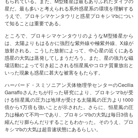
もられている。また、M型矮星は最もありふれたタイプの
星だ。最も多いと考えられる系外惑星系の環境を理解する
うえで、プロキシマケンタウリと惑星プロキシマbについ
て知ることは重要である。
ところで、プロキシマケンタウリのようなM型矮星から
は、太陽よりもはるかに強烈な紫外線や極紫外線、X線が
放射される。こうした放射によって、中心星の近くにある
惑星の大気は蒸発してしまうだろう。また、星の強力な磁
場活動によって引き起こされる恒星風やコロナ質量放出と
いった現象も惑星に甚大な被害をもたらす。
ハーバード・スミソニアン天体物理学センターのCecilia
Garraffoさんたちが行った研究により、プロキシマbが受
ける恒星風の圧力は地球が受ける太陽風の圧力より1000
倍から1万倍も強いことが示された。さらに、恒星風の圧
力は極めて不均一であり、プロキシマbの大気は毎日3倍も
縮んだり膨らんだりすることもわかった。そのうえ、プロ
キシマbの大気は超音速状態にあるらしい。