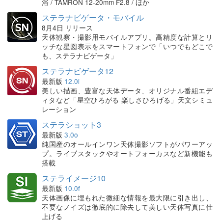
浴 / TAMRON 12-20mm F2.8 / ほか
ステラナビゲータ・モバイル
8月4日 リリース
天体観察・撮影用モバイルアプリ。高精度な計算とリ
ッチな星図表示をスマートフォンで「いつでもどこで
も、ステラナビゲータ」
ステラナビゲータ12
最新版
12.0i
美しい描画、豊富な天体データ、オリジナル番組エデ
ィタなど「星空ひろがる 楽しさひろげる」天文シミュ
レーション
ステラショット3
最新版
3.0o
純国産のオールインワン天体撮影ソフトがパワーアッ
プ。ライブスタックやオートフォーカスなど新機能も
搭載
ステライメージ10
最新版
10.0f
天体画像に埋もれた微細な情報を最大限に引き出し、
不要なノイズは徹底的に除去して美しい天体写真に仕
上げる