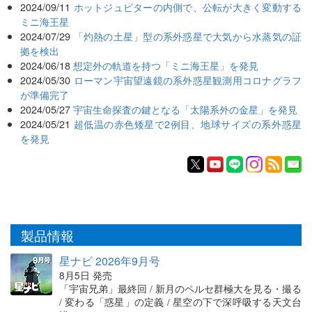
2024/09/11
ホットジュピターの内側で、公転が大きく変動する
ミニ海王星
2024/07/29
「灼熱の土星」型の系外惑星で大気から水蒸気の証
拠を検出
2024/06/18
想定外の軌道を持つ「ミニ海王星」を発見
2024/05/30
ローマン宇宙望遠鏡の系外惑星観測用コロナグラフ
が準備完了
2024/05/27
宇宙生命探査の鍵となる「太陽系外の金星」を発見
2024/05/21
超低温の赤色矮星で2例目、地球サイズの系外惑星
を発見
製品情報
星ナビ 2026年9月号
8月5日 発売
「宇宙兄弟」最終回 / 新月のペルセ群極大を見る・撮る
/ 変わる「惑星」の定義 / 星空の下で深呼吸する天文台