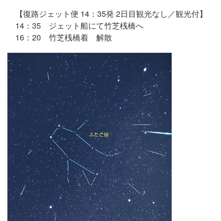
【復路ジェット便 14：35発 2日目観光なし／観光付】
14：35 ジェット船にて竹芝桟橋へ
16：20 竹芝桟橋着 解散