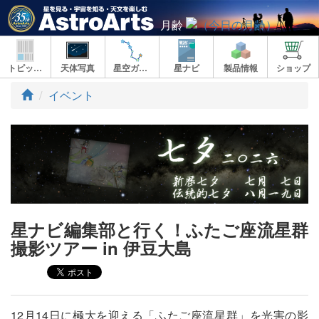
月齢
トピックス
天体写真
星空ガイド
星ナビ
製品情報
ショップ
ト
イベント
ッ
プ
星ナビ編集部と行く！ふたご座流星群
撮影ツアー in 伊豆大島
12月14日に極大を迎える「ふたご座流星群」を光害の影