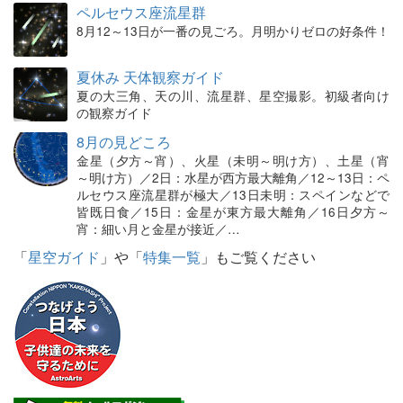
ペルセウス座流星群
8月12～13日が一番の見ごろ。月明かりゼロの好条件！
夏休み 天体観察ガイド
夏の大三角、天の川、流星群、星空撮影。初級者向け
の観察ガイド
8月の見どころ
金星（夕方～宵）、火星（未明～明け方）、土星（宵
～明け方）／2日：水星が西方最大離角／12～13日：ペ
ルセウス座流星群が極大／13日未明：スペインなどで
皆既日食／15日：金星が東方最大離角／16日夕方～
宵：細い月と金星が接近／…
「
星空ガイド
」や「
特集一覧
」もご覧ください