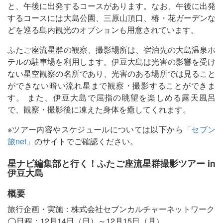
と、午後に出発するコースがあります。なお、午後に出発
するコースには大島公園、三原山頂口、椿・花ガーデンな
どを巡る島内観光のオプションも用意されています。
ふたご座流星群の観察、撮影場所は、宿泊先の大島温泉ホ
テルの駐車場を利用します。伊豆大島は光害の影響を受け
ない星空観察の名所であり、光害のある場所では見ること
ができない暗い流れ星まで観察・撮影することができま
す。 また、伊豆大島で屈指の眺望を楽しめる露天風呂
で、観察・撮影後に凍えた身体を癒してくれます。
※ツアー内容やスケジュールについては以下から
「セブン
旅net」
のサイトでご確認ください。
星ナビ編集部と行く！ふたご座流星群撮影ツアー in
伊豆大島
概要
旅行企画・実施：株式会社セブンカルチャーネットワーク
◯日程：12月14日（日）～12月15日（月）