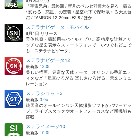
「宇宙兄弟」最終回 / 新月のペルセ群極大を見る・撮る
/ 変わる「惑星」の定義 / 星空の下で深呼吸する天文台
浴 / TAMRON 12-20mm F2.8 / ほか
ステラナビゲータ・モバイル
8月4日 リリース
天体観察・撮影用モバイルアプリ。高精度な計算とリ
ッチな星図表示をスマートフォンで「いつでもどこで
も、ステラナビゲータ」
ステラナビゲータ12
最新版
12.0i
美しい描画、豊富な天体データ、オリジナル番組エデ
ィタなど「星空ひろがる 楽しさひろげる」天文シミュ
レーション
ステラショット3
最新版
3.0o
純国産のオールインワン天体撮影ソフトがパワーアッ
プ。ライブスタックやオートフォーカスなど新機能も
搭載
ステライメージ10
最新版
10.0f