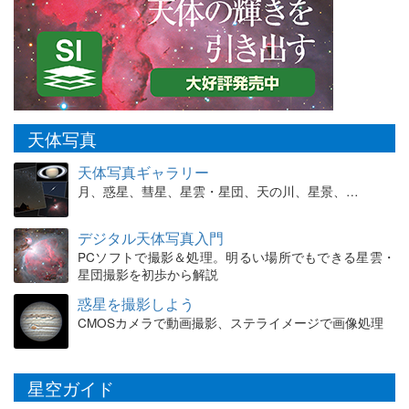
天体写真
天体写真ギャラリー
月、惑星、彗星、星雲・星団、天の川、星景、…
デジタル天体写真入門
PCソフトで撮影＆処理。明るい場所でもできる星雲・
星団撮影を初歩から解説
惑星を撮影しよう
CMOSカメラで動画撮影、ステライメージで画像処理
星空ガイド