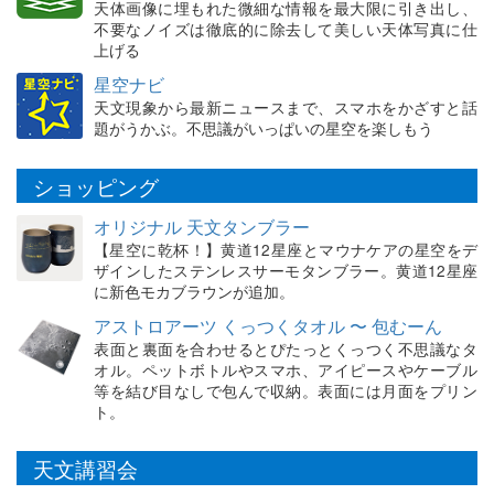
天体画像に埋もれた微細な情報を最大限に引き出し、
不要なノイズは徹底的に除去して美しい天体写真に仕
上げる
星空ナビ
天文現象から最新ニュースまで、スマホをかざすと話
題がうかぶ。不思議がいっぱいの星空を楽しもう
ショッピング
オリジナル 天文タンブラー
【星空に乾杯！】黄道12星座とマウナケアの星空をデ
ザインしたステンレスサーモタンブラー。黄道12星座
に新色モカブラウンが追加。
アストロアーツ くっつくタオル 〜 包むーん
表面と裏面を合わせるとぴたっとくっつく不思議なタ
オル。ペットボトルやスマホ、アイピースやケーブル
等を結び目なしで包んで収納。表面には月面をプリン
ト。
天文講習会