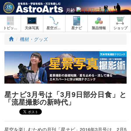
月齢
トピックス
天体写真
星空ガイド
星ナビ
製品情報
ショップ
ト
機材・グッズ
ッ
プ
星ナビ3月号は「3月9日部分日食」と
「流星撮影の新時代」
星空を楽しむための月刊「星ナビ」2016年3月号は、2月5