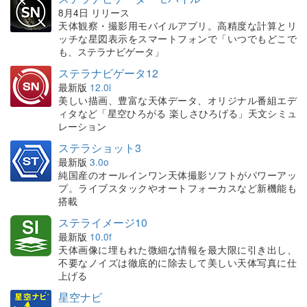
8月4日 リリース
天体観察・撮影用モバイルアプリ。高精度な計算とリ
ッチな星図表示をスマートフォンで「いつでもどこで
も、ステラナビゲータ」
ステラナビゲータ12
最新版
12.0i
美しい描画、豊富な天体データ、オリジナル番組エデ
ィタなど「星空ひろがる 楽しさひろげる」天文シミュ
レーション
ステラショット3
最新版
3.0o
純国産のオールインワン天体撮影ソフトがパワーアッ
プ。ライブスタックやオートフォーカスなど新機能も
搭載
ステライメージ10
最新版
10.0f
天体画像に埋もれた微細な情報を最大限に引き出し、
不要なノイズは徹底的に除去して美しい天体写真に仕
上げる
星空ナビ