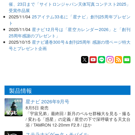
催、23日まで「サイトロンジャパン天体写真コンテスト2025」
受賞作品展
2025/11/04
25アイテム33名に「星ナビ」創刊25周年プレゼン
ト
2025/11/04
星ナビ12月号は「星空カレンダー2026」と「創刊
25周年感謝のプレゼント」
2025/10/15
星ナビ通巻300号＆創刊25周年 感謝の増ページ特大
号とプレゼント企画
製品情報
星ナビ 2026年9月号
8月5日 発売
「宇宙兄弟」最終回 / 新月のペルセ群極大を見る・撮る
/ 変わる「惑星」の定義 / 星空の下で深呼吸する天文台
浴 / TAMRON 12-20mm F2.8 / ほか
ステラナビゲータ・モバイル