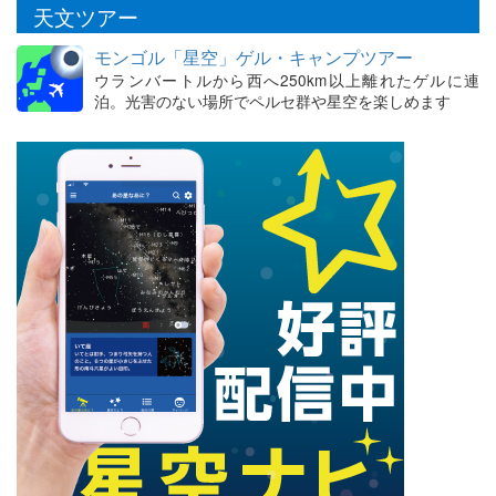
天文ツアー
モンゴル「星空」ゲル・キャンプツアー
ウランバートルから西へ250km以上離れたゲルに連
泊。光害のない場所でペルセ群や星空を楽しめます