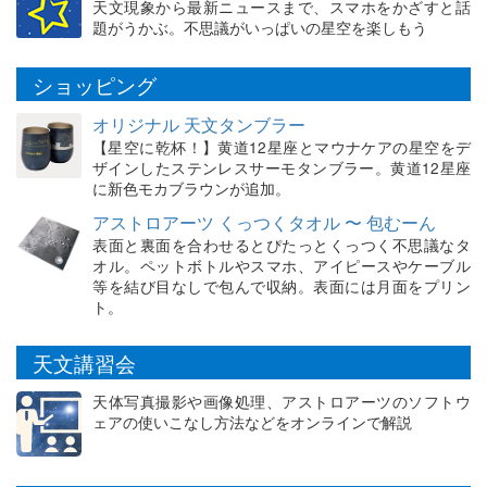
天文現象から最新ニュースまで、スマホをかざすと話
題がうかぶ。不思議がいっぱいの星空を楽しもう
ショッピング
オリジナル 天文タンブラー
【星空に乾杯！】黄道12星座とマウナケアの星空をデ
ザインしたステンレスサーモタンブラー。黄道12星座
に新色モカブラウンが追加。
アストロアーツ くっつくタオル 〜 包むーん
表面と裏面を合わせるとぴたっとくっつく不思議なタ
オル。ペットボトルやスマホ、アイピースやケーブル
等を結び目なしで包んで収納。表面には月面をプリン
ト。
天文講習会
天体写真撮影や画像処理、アストロアーツのソフトウ
ェアの使いこなし方法などをオンラインで解説