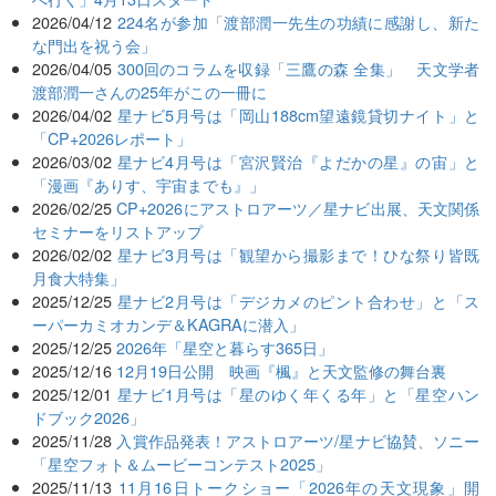
2026/04/12
224名が参加「渡部潤一先生の功績に感謝し、新た
な門出を祝う会」
2026/04/05
300回のコラムを収録「三鷹の森 全集」 天文学者
渡部潤一さんの25年がこの一冊に
2026/04/02
星ナビ5月号は「岡山188cm望遠鏡貸切ナイト」と
「CP+2026レポート」
2026/03/02
星ナビ4月号は「宮沢賢治『よだかの星』の宙」と
「漫画『ありす、宇宙までも』」
2026/02/25
CP+2026にアストロアーツ／星ナビ出展、天文関係
セミナーをリストアップ
2026/02/02
星ナビ3月号は「観望から撮影まで！ひな祭り皆既
月食大特集」
2025/12/25
星ナビ2月号は「デジカメのピント合わせ」と「ス
ーパーカミオカンデ＆KAGRAに潜入」
2025/12/25
2026年「星空と暮らす365日」
2025/12/16
12月19日公開 映画『楓』と天文監修の舞台裏
2025/12/01
星ナビ1月号は「星のゆく年くる年」と「星空ハン
ドブック2026」
2025/11/28
入賞作品発表！アストロアーツ/星ナビ協賛、ソニー
「星空フォト＆ムービーコンテスト2025」
2025/11/13
11月16日トークショー「2026年の天文現象」開