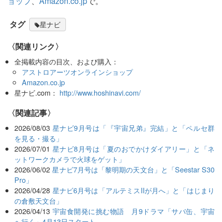
ョップ
、
Amazon.co.jp
で。
タグ
星ナビ
〈関連リンク〉
全掲載内容の目次、および購入：
アストロアーツオンラインショップ
Amazon.co.jp
星ナビ.com：
http://www.hoshinavi.com/
関連記事
2026/08/03
星ナビ9月号は「『宇宙兄弟』完結」と「ペルセ群
を見る・撮る」
2026/07/01
星ナビ8月号は「夏のおでかけダイアリー」と「ネ
ットワークカメラで火球をゲット」
2026/06/02
星ナビ7月号は「黎明期の天文台」と「Seestar S30
Pro」
2026/04/28
星ナビ6月号は「アルテミスIIが月へ」と「はじまり
の倉敷天文台」
2026/04/13
宇宙食開発に挑む物語 月9ドラマ「サバ缶、宇宙
へ行く」4月13日スタート