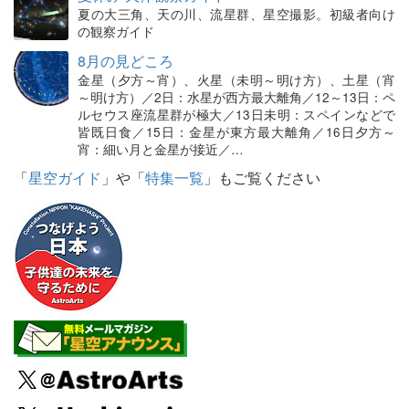
夏の大三角、天の川、流星群、星空撮影。初級者向け
の観察ガイド
8月の見どころ
金星（夕方～宵）、火星（未明～明け方）、土星（宵
～明け方）／2日：水星が西方最大離角／12～13日：ペ
ルセウス座流星群が極大／13日未明：スペインなどで
皆既日食／15日：金星が東方最大離角／16日夕方～
宵：細い月と金星が接近／…
「
星空ガイド
」や「
特集一覧
」もご覧ください