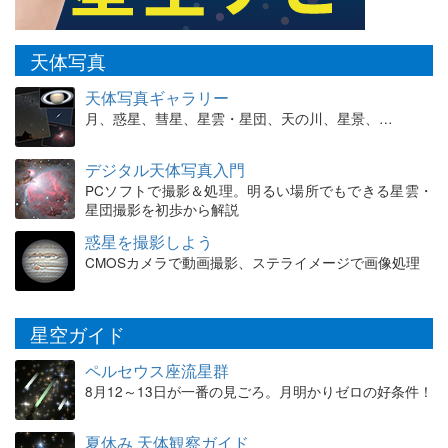
天体写真
天体写真ギャラリー
月、惑星、彗星、星雲・星団、天の川、星景、…
デジタル天体写真入門
PCソフトで撮影＆処理。明るい場所でもできる星雲・
星団撮影を初歩から解説
惑星を撮影しよう
CMOSカメラで動画撮影、ステライメージで画像処理
星空ガイド
ペルセウス座流星群
8月12～13日が一番の見ごろ。月明かりゼロの好条件！
夏休み 天体観察ガイド