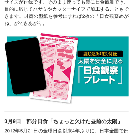
サイズが付録です。そのまま使っても楽に日食観測でき、
目的に応じてハサミやカッターナイフで加工することもで
きます。封筒の型紙を参考にすれば2枚の「日食観察めが
ね」ができあがり。
3月9日 部分日食「ちょっと欠けた昼前の太陽」
2012年5月21日の金環日食以来4年ぶりに、日本全国で部