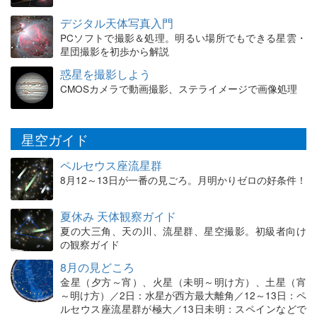
デジタル天体写真入門
PCソフトで撮影＆処理。明るい場所でもできる星雲・
星団撮影を初歩から解説
惑星を撮影しよう
CMOSカメラで動画撮影、ステライメージで画像処理
星空ガイド
ペルセウス座流星群
8月12～13日が一番の見ごろ。月明かりゼロの好条件！
夏休み 天体観察ガイド
夏の大三角、天の川、流星群、星空撮影。初級者向け
の観察ガイド
8月の見どころ
金星（夕方～宵）、火星（未明～明け方）、土星（宵
～明け方）／2日：水星が西方最大離角／12～13日：ペ
ルセウス座流星群が極大／13日未明：スペインなどで