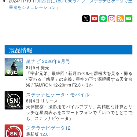
2024/11/19
11月26日にYouTubeライブ「ステラナビゲータで土
星食をシミュレーション」
製品情報
星ナビ 2026年9月号
8月5日 発売
「宇宙兄弟」最終回 / 新月のペルセ群極大を見る・撮る
/ 変わる「惑星」の定義 / 星空の下で深呼吸する天文台
浴 / TAMRON 12-20mm F2.8 / ほか
ステラナビゲータ・モバイル
8月4日 リリース
天体観察・撮影用モバイルアプリ。高精度な計算とリ
ッチな星図表示をスマートフォンで「いつでもどこで
も、ステラナビゲータ」
ステラナビゲータ12
最新版
12.0i