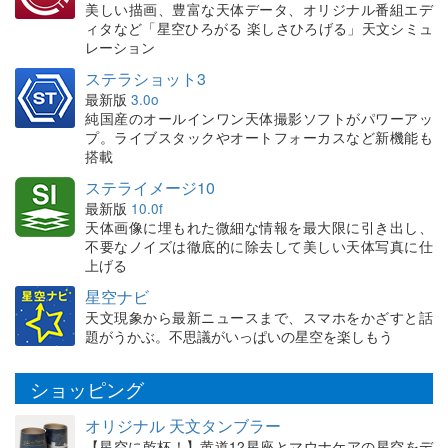
美しい描画、豊富な天体データ、オリジナル番組エデ
ィタなど「星空ひろがる 楽しさひろげる」天文シミュ
レーション
ステラショット3
最新版
3.0o
純国産のオールインワン天体撮影ソフトがパワーアッ
プ。ライブスタックやオートフォーカスなど新機能も
搭載
ステライメージ10
最新版
10.0f
天体画像に埋もれた微細な情報を最大限に引き出し、
不要なノイズは徹底的に除去して美しい天体写真に仕
上げる
星空ナビ
天文現象から最新ニュースまで、スマホをかざすと話
題がうかぶ。不思議がいっぱいの星空を楽しもう
ショッピング
オリジナル 天文タンブラー
【星空に乾杯！】黄道12星座とマウナケアの星空をデ