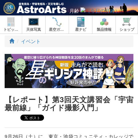
月齢
トピックス
天体写真
星空ガイド
星ナビ
製品情報
ショップ
ト
イベント
ッ
プ
【レポート】第3回天文講習会「宇宙
最前線」「ガイド撮影入門」
9月26日（土）に、東京・池袋コミュニティ・カレッジで