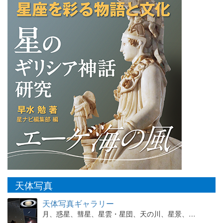
天体写真
天体写真ギャラリー
月、惑星、彗星、星雲・星団、天の川、星景、…