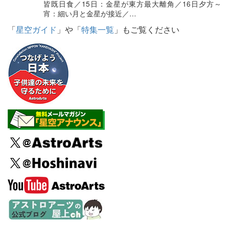
皆既日食／15日：金星が東方最大離角／16日夕方～
宵：細い月と金星が接近／…
「
星空ガイド
」や「
特集一覧
」もご覧ください