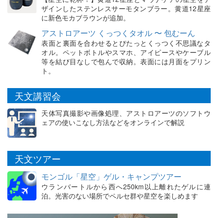
ザインしたステンレスサーモタンブラー。黄道12星座
に新色モカブラウンが追加。
アストロアーツ くっつくタオル 〜 包むーん
表面と裏面を合わせるとぴたっとくっつく不思議なタ
オル。ペットボトルやスマホ、アイピースやケーブル
等を結び目なしで包んで収納。表面には月面をプリン
ト。
天文講習会
天体写真撮影や画像処理、アストロアーツのソフトウ
ェアの使いこなし方法などをオンラインで解説
天文ツアー
モンゴル「星空」ゲル・キャンプツアー
ウランバートルから西へ250km以上離れたゲルに連
泊。光害のない場所でペルセ群や星空を楽しめます