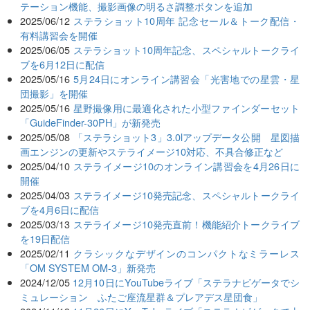
テーション機能、撮影画像の明るさ調整ボタンを追加
2025/06/12
ステラショット10周年 記念セール＆トーク配信・
有料講習会を開催
2025/06/05
ステラショット10周年記念、スペシャルトークライ
ブを6月12日に配信
2025/05/16
5月24日にオンライン講習会「光害地での星雲・星
団撮影」を開催
2025/05/16
星野撮像用に最適化された小型ファインダーセット
「GuideFinder-30PH」が新発売
2025/05/08
「ステラショット3」3.0lアップデータ公開 星図描
画エンジンの更新やステライメージ10対応、不具合修正など
2025/04/10
ステライメージ10のオンライン講習会を4月26日に
開催
2025/04/03
ステライメージ10発売記念、スペシャルトークライ
ブを4月6日に配信
2025/03/13
ステライメージ10発売直前！機能紹介トークライブ
を19日配信
2025/02/11
クラシックなデザインのコンパクトなミラーレス
「OM SYSTEM OM-3」新発売
2024/12/05
12月10日にYouTubeライブ「ステラナビゲータでシ
ミュレーション ふたご座流星群＆プレアデス星団食」