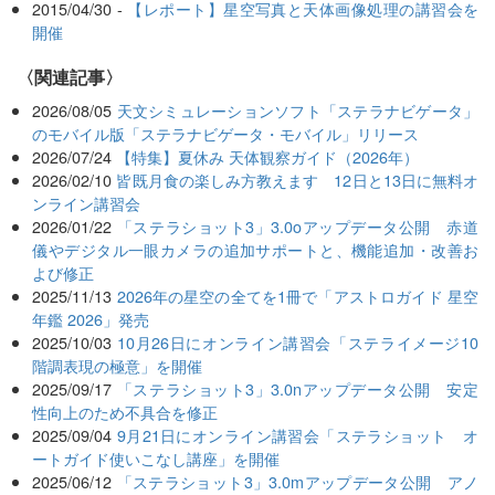
2015/04/30 -
【レポート】星空写真と天体画像処理の講習会を
開催
関連記事
2026/08/05
天文シミュレーションソフト「ステラナビゲータ」
のモバイル版「ステラナビゲータ・モバイル」リリース
2026/07/24
【特集】夏休み 天体観察ガイド（2026年）
2026/02/10
皆既月食の楽しみ方教えます 12日と13日に無料オ
ンライン講習会
2026/01/22
「ステラショット3」3.0oアップデータ公開 赤道
儀やデジタル一眼カメラの追加サポートと、機能追加・改善お
よび修正
2025/11/13
2026年の星空の全てを1冊で「アストロガイド 星空
年鑑 2026」発売
2025/10/03
10月26日にオンライン講習会「ステライメージ10
階調表現の極意」を開催
2025/09/17
「ステラショット3」3.0nアップデータ公開 安定
性向上のため不具合を修正
2025/09/04
9月21日にオンライン講習会「ステラショット オ
ートガイド使いこなし講座」を開催
2025/06/12
「ステラショット3」3.0mアップデータ公開 アノ