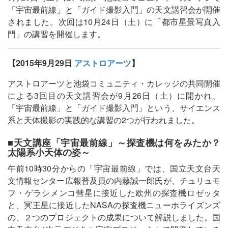
「宇宙最前線」と「ガイド撮影入門」の天文講習会が開催
されました。次回は10月24日（土）に「都市星景写真入
門」の講習を開催します。
【2015年9月29日
アストロアーツ
】
アストロアーツと池袋コミュニティ・カレッジの共同開催
による3回目の天文講習会が9月26日（土）に開かれ、
「宇宙最前線」と「ガイド撮影入門」という、サイエンス
系と天体撮影の実践的な講習の2つが行われました。
■天文講座「宇宙最前線」～探査機は何をみたか？
太陽系小天体の姿～
午前10時30分からの「宇宙最前線」では、国立天文台天
文情報センター広報普及員の内藤誠一郎氏が、チュリュモ
フ・ゲラシメンコ彗星に接近した欧州の探査機ロゼッタ
と、冥王星に接近したNASAの探査機ニューホライズンズ
の、２つのプロジェクトの成果について解説しました。国