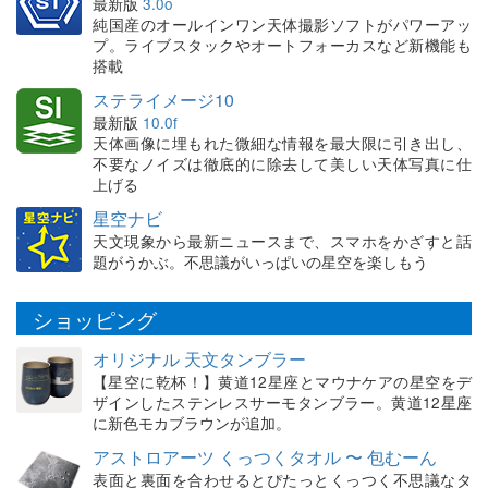
最新版
3.0o
純国産のオールインワン天体撮影ソフトがパワーアッ
プ。ライブスタックやオートフォーカスなど新機能も
搭載
ステライメージ10
最新版
10.0f
天体画像に埋もれた微細な情報を最大限に引き出し、
不要なノイズは徹底的に除去して美しい天体写真に仕
上げる
星空ナビ
天文現象から最新ニュースまで、スマホをかざすと話
題がうかぶ。不思議がいっぱいの星空を楽しもう
ショッピング
オリジナル 天文タンブラー
【星空に乾杯！】黄道12星座とマウナケアの星空をデ
ザインしたステンレスサーモタンブラー。黄道12星座
に新色モカブラウンが追加。
アストロアーツ くっつくタオル 〜 包むーん
表面と裏面を合わせるとぴたっとくっつく不思議なタ