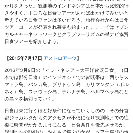
か月をきった。観測地のインドネシアは日本から比較的行
きやすく、手ごろな日食ツアーがあれば出かけてみたいと
考えている日食ファンは多いだろう。旅行会社からは日食
ツアーコースが発表され募集も始まった。ここではセブン
カルチャーネットワークとクラブツーリズムの星ナビ協賛
日食ツアーを紹介しよう。
【2015年7月17日
アストロアーツ
】
2016年3月9日の「インドネシア～太平洋皆既日食」（日
本では部分日食）のインドネシアでの皆既帯は、西からス
マトラ島、バンカ島、ブリトゥン島、カリマンタン（ボル
ネオ）島、スラウェシ島、テルナテ島、ハルマヘラ島など
の島々を横切っていく。
日食は東に行くほど好条件になっていくものの、その分首
都ジャカルタからのアクセスが不便になり観測地までの往
復に時間がかかるようになる。日食条件を優先させるか、
観測地への移動のしやすさで選ぶのかが、ツアー選びのポ