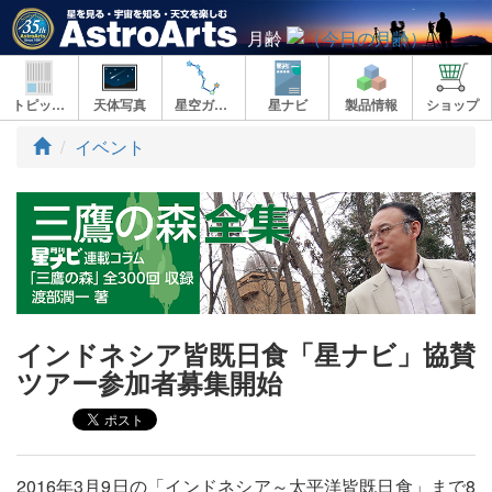
月齢
トピックス
天体写真
星空ガイド
星ナビ
製品情報
ショップ
ト
イベント
ッ
プ
インドネシア皆既日食「星ナビ」協賛
ツアー参加者募集開始
2016年3月9日の「インドネシア～太平洋皆既日食」まで8