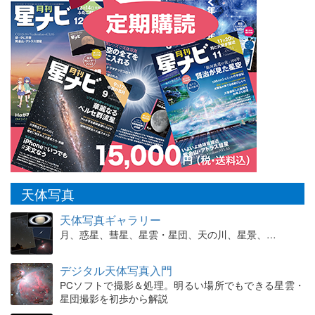
天体写真
天体写真ギャラリー
月、惑星、彗星、星雲・星団、天の川、星景、…
デジタル天体写真入門
PCソフトで撮影＆処理。明るい場所でもできる星雲・
星団撮影を初歩から解説