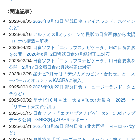
関連記事
2026/08/05
2026年8月13日 皆既日食（アイスランド、スペイン
など）
2026/06/16
アルテミスIIミッションで撮影の日食画像から太陽
コロナの構造を解析
2026/04/23
日食ソフト「エクリプスナビゲータ」用の日食要素
を公開 2026年8月12日皆既日食の月縁補正に対応
2026/02/04
日食ソフト「エクリプスナビゲータ」用日食要素を
公開 2月17日金環日食の月縁補正に対応
2025/12/25
星ナビ2月号は「デジカメのピント合わせ」と「ス
ーパーカミオカンデ＆KAGRAに潜入」
2025/09/12
2025年9月22日 部分日食（ニュージーランド、タヒ
チなど）
2025/09/02
星ナビ10月号は「天文VTuber大集合！2025」と
「リモート天文台活用」
2025/05/15
日食ソフト「エクリプスナビゲータ5」5.0dアップ
データ公開 GNSS対応GPSをサポート
2025/03/21
2025年3月29日 部分日食（北大西洋、ヨーロッパな
ど）
2025/03/19
月着陸船「ブルーゴースト」ミッション終了、日食