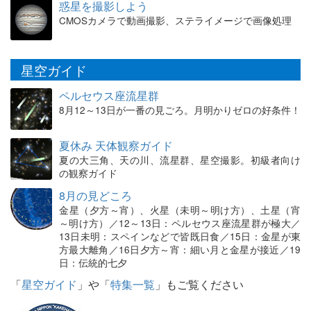
惑星を撮影しよう
CMOSカメラで動画撮影、ステライメージで画像処理
星空ガイド
ペルセウス座流星群
8月12～13日が一番の見ごろ。月明かりゼロの好条件！
夏休み 天体観察ガイド
夏の大三角、天の川、流星群、星空撮影。初級者向け
の観察ガイド
8月の見どころ
金星（夕方～宵）、火星（未明～明け方）、土星（宵
～明け方）／12～13日：ペルセウス座流星群が極大／
13日未明：スペインなどで皆既日食／15日：金星が東
方最大離角／16日夕方～宵：細い月と金星が接近／19
日：伝統的七夕
「
星空ガイド
」や「
特集一覧
」もご覧ください