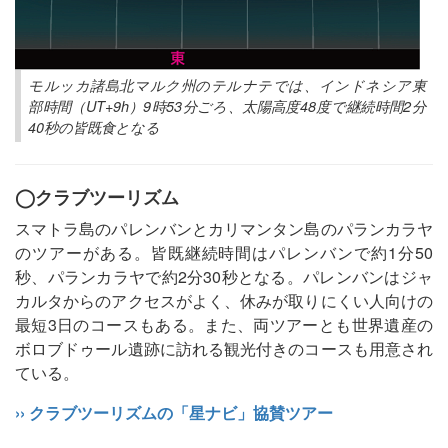
モルッカ諸島北マルク州のテルナテでは、インドネシア東
部時間（UT+9h）9時53分ごろ、太陽高度48度で継続時間2分
40秒の皆既食となる
◯クラブツーリズム
スマトラ島のパレンバンとカリマンタン島のパランカラヤ
のツアーがある。皆既継続時間はパレンバンで約1分50
秒、パランカラヤで約2分30秒となる。パレンバンはジャ
カルタからのアクセスがよく、休みが取りにくい人向けの
最短3日のコースもある。また、両ツアーとも世界遺産の
ボロブドゥール遺跡に訪れる観光付きのコースも用意され
ている。
›› クラブツーリズムの「星ナビ」協賛ツアー