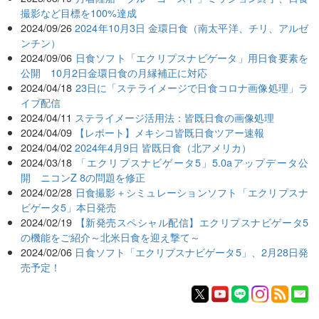
撮影など目標を100%達成
2024/09/26
2024年10月3日 金環日食（南太平洋、チリ、アルゼ
ンチン）
2024/09/06
日食ソフト「エクリプスナビゲータ」用日食要素を
公開 10月2日金環日食の月縁補正に対応
2024/04/18
23日に「ステライメージで日食コロナ画像処理」ラ
イブ配信
2024/04/11
ステライメージ活用法：皆既日食の画像処理
2024/04/09
【レポート】メキシコ皆既日食ツアー速報
2024/04/02
2024年4月9日 皆既日食（北アメリカ）
2024/03/18
「エクリプスナビゲータ5」5.0aアップデータ公
開 ニコンZ 8の問題を修正
2024/02/28
日食撮影＋シミュレーションソフト「エクリプスナ
ビゲータ5」本日発売
2024/02/19
【新発売スペシャル配信】エクリプスナビゲータ5
の機能をご紹介～北米日食を迎え撃て～
2024/02/06
日食ソフト「エクリプスナビゲータ5」、2月28日発
売予定！