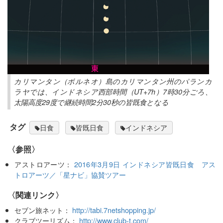
カリマンタン（ボルネオ）島のカリマンタン州のパランカ
ラヤでは、インドネシア西部時間（UT+7h）7時30分ごろ、
太陽高度29度で継続時間2分30秒の皆既食となる
タグ
日食
皆既日食
インドネシア
〈参照〉
アストロアーツ：
2016年3月9日 インドネシア皆既日食 アス
トロアーツ／「星ナビ」協賛ツアー
〈関連リンク〉
セブン旅ネット：
http://tabi.7netshopping.jp/
クラブツーリズム：
http://www.club-t.com/