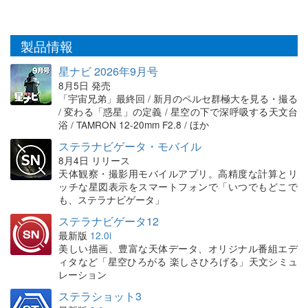
製品情報
星ナビ 2026年9月号
8月5日 発売
「宇宙兄弟」最終回 / 新月のペルセ群極大を見る・撮る
/ 変わる「惑星」の定義 / 星空の下で深呼吸する天文台
浴 / TAMRON 12-20mm F2.8 / ほか
ステラナビゲータ・モバイル
8月4日 リリース
天体観察・撮影用モバイルアプリ。高精度な計算とリ
ッチな星図表示をスマートフォンで「いつでもどこで
も、ステラナビゲータ」
ステラナビゲータ12
最新版
12.0i
美しい描画、豊富な天体データ、オリジナル番組エデ
ィタなど「星空ひろがる 楽しさひろげる」天文シミュ
レーション
ステラショット3