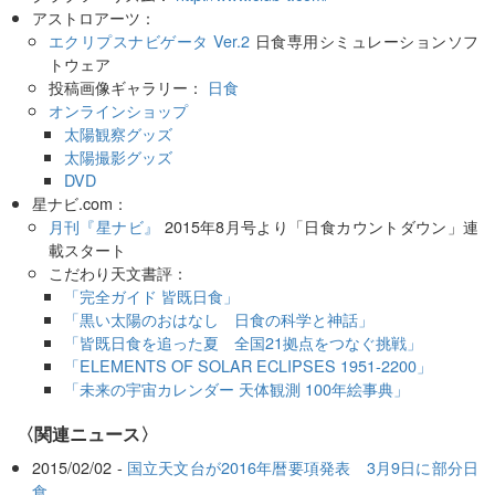
アストロアーツ：
エクリプスナビゲータ Ver.2
日食専用シミュレーションソフ
トウェア
投稿画像ギャラリー：
日食
オンラインショップ
太陽観察グッズ
太陽撮影グッズ
DVD
星ナビ.com：
月刊『星ナビ』
2015年8月号より「日食カウントダウン」連
載スタート
こだわり天文書評：
「完全ガイド 皆既日食」
「黒い太陽のおはなし 日食の科学と神話」
「皆既日食を追った夏 全国21拠点をつなぐ挑戦」
「ELEMENTS OF SOLAR ECLIPSES 1951-2200」
「未来の宇宙カレンダー 天体観測 100年絵事典」
〈関連ニュース〉
2015/02/02 -
国立天文台が2016年暦要項発表 3月9日に部分日
食