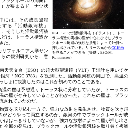
ブラックホールの周囲に
ト）が集まるドーナツ状
中には、その成長過程
をする「活動銀河核」
り、そうした活動銀河核
NGC 3783の活動銀河核（イラスト）。トー
んどは、トーラス構造か
ラス構造の両極の塵が中心にひそむブラッ
きた。
クホール周辺の強烈な放射によって外側へ
押し出されている。リリース元から
CG動画
さん（米カリフォルニア大学サン
を見ることができる（提供：ESO/M.
）らの観測研究から、意
Kornmesser）
南天天文台（
ESO
）の超大型望遠鏡（
VLT
）干渉計を用いて
河「NGC 3783」を観測した。活動銀河核の周囲で、高温
っしょに観測したのはこれが初めてのことである。
℃の高温の塵は予想通りトーラス状に分布していたが、トーラス
温の塵が存在していることがわかった。これらの塵は、ブラ
流されていたのだ。
物質を取り込む一方で、強力な放射を発生させ、物質を吹き
スがどうやって両立するのか、銀河の中でブラックホールが
かははっきりしていないが、強力な放射によって塵が押し出
た今回の発見は、ブラックホールや活動銀河核を取り巻く複