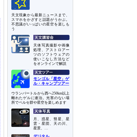
天文現象から最新ニュースまで、
スマホをかざすと話題がうかぶ。
不思議がいっぱいの星空を楽しも
う
天体写真撮影や画像
処理、アストロアー
ツのソフトウェアの
使いこなし方法など
をオンラインで解説
モンゴル「星空」ゲ
ル・キャンプツアー
ウランバートルから西へ250km以上
離れたゲルに連泊。光害のない場
所でペルセ群や星空を楽しめます
月、惑星、彗星、星
雲・星団、天の川、
星景、…
デジタル