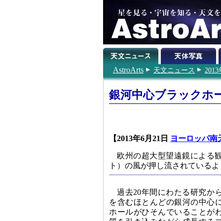
AstroArts
天文ニュース
201
銀河中心ブラックホ
【2013年6月21日
ヨーロッパ南
欧州の超大型望遠鏡による
ト）の風が押し流されているよ
過去20年間にわたる研究か
を含むほとんどの銀河の中心
ホールがひそんでいることが