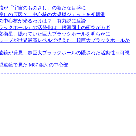
核が「宇宙のものさし」の新たな目盛に
停止の原因？ 中心核の大規模ジェットを初観測
の中心核が光るわけは？ 有力説に反論
ラックホール」の活発化は、銀河同士の衝突がカギ
文衛星、隠れていた巨大ブラックホールを明らかに
ループが世界最高レベルで捉えた、超巨大ブラックホールか
遠鏡が発見、超巨大ブラックホールの隠された活動性～可視
望遠鏡で見た M87 銀河の中心部