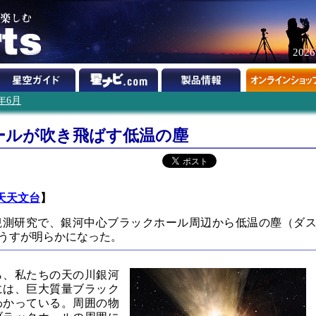
202
3年6月
ールが吹き飛ばす低温の塵
天天文台
】
観測研究で、銀河中心ブラックホール周辺から低温の塵（ダ
うすが明らかになった。
ら、私たちの天の川銀河
には、巨大質量ブラック
わかっている。周囲の物