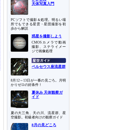
天体写真入門
PCソフトで撮影＆処理。明るい場
所でもできる星雲・星団撮影を初
歩から解説
惑星を撮影しよう
CMOSカメラで動画
撮影、ステライメー
ジで画像処理
ペルセウス座流星群
8月12～13日が一番の見ごろ。月明
かりゼロの好条件！
夏休み 天体観察ガ
イド
夏の大三角、天の川、流星群、星
空撮影。初級者向けの観察ガイド
8月の見どころ