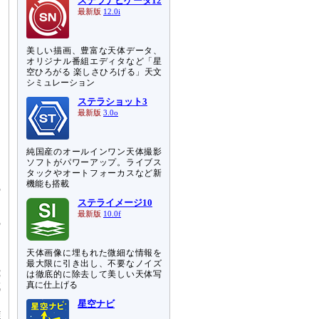
ステラナビゲータ12
最新版
12.0i
美しい描画、豊富な天体データ、
オリジナル番組エディタなど「星
空ひろがる 楽しさひろげる」天文
シミュレーション
ステラショット3
最新版
3.0o
純国産のオールインワン天体撮影
ソフトがパワーアップ。ライブス
タックやオートフォーカスなど新
ケ
機能も搭載
の
ステライメージ10
最新版
10.0f
の
ッ
天体画像に埋もれた微細な情報を
最大限に引き出し、不要なノイズ
飛
は徹底的に除去して美しい天体写
成
真に仕上げる
さ
星空ナビ
雑