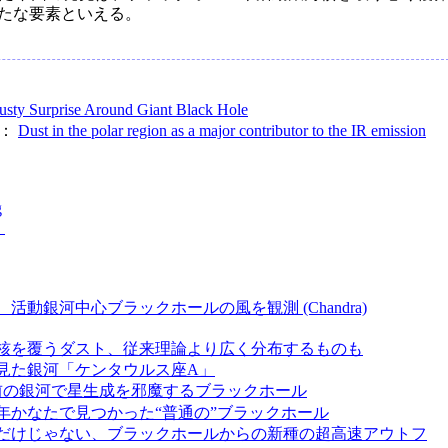
たな要素といえる。
usty Surprise Around Giant Black Hole
ry：
Dust in the polar region as a major contributor to the IR emission
g
）
活動銀河中心ブラックホールの風を観測 (Chandra)
核を覆うダスト、従来理論より広く分布するものも
見た銀河「ケンタウルス座A」
年前の銀河で星生成を邪魔するブラックホール
万光年かなたで見つかった“普通の”ブラックホール
だけじゃない、ブラックホールからの新種の超高速アウトフ