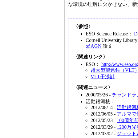
な環境の理解に欠かせない、新
〈参照〉
ESO Science Release：
D
Cornell University Libra
of AGN
論文
〈関連リンク〉
ESO：
http://www.eso.or
超大型望遠鏡（VLT
VLT干渉計
〈関連ニュース〉
2000/05/26 -
チャンドラ、
活動銀河核：
2012/08/14 -
活動銀河
2012/06/05 -
アルマで
2012/05/23 -
100億
2012/03/29 -
1200
2012/03/02 -
ジェット