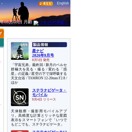
English
6年08月08日
月齢
星ナビ
2026年9月号
8月5日 発売
「宇宙兄弟」最終回 / 新月のペルセ
群極大を見る・撮る / 変わる「惑
星」の定義 / 星空の下で深呼吸する
天文台浴 / TAMRON 12-20mm F2.8 /
ほか
ステラナビゲータ・
ス
モバイル
8月4日 リリース
天体観察・撮影用モバイルアプ
リ。高精度な計算とリッチな星図
表示をスマートフォンで「いつで
もどこでも、ステラナビゲータ」