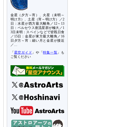
金星（夕方～宵）、火星（未明～
明け方）、土星（宵～明け方）／2
日：水星が西方最大離角／12～13
日：ペルセウス座流星群が極大／1
3日未明：スペインなどで皆既日食
／15日：金星が東方最大離角／16
日夕方～宵：細い月と金星が接近
／…
「
星空ガイド
」や「
特集一覧
」も
ご覧ください