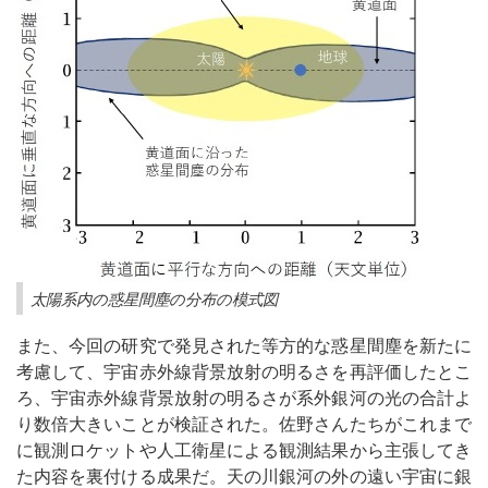
太陽系内の惑星間塵の分布の模式図
また、今回の研究で発見された等方的な惑星間塵を新たに
考慮して、宇宙赤外線背景放射の明るさを再評価したとこ
ろ、宇宙赤外線背景放射の明るさが系外銀河の光の合計よ
り数倍大きいことが検証された。佐野さんたちがこれまで
に観測ロケットや人工衛星による観測結果から主張してき
た内容を裏付ける成果だ。天の川銀河の外の遠い宇宙に銀