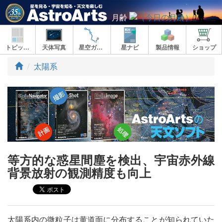
月齢
トピックス
天体写真
星空ガイド
星ナビ
製品情報
ショップ
ト
太陽系
ッ
プ
等方的な惑星間塵を検出、宇宙赤外線
背景放射の観測精度も向上
太陽系内の微粒子は黄道面に分布することが知られていた