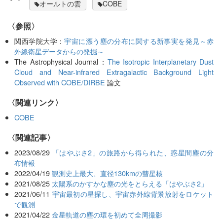
オールトの雲
COBE
〈参照〉
関西学院大学：
宇宙に漂う塵の分布に関する新事実を発見～赤
外線衛星データからの発掘～
The Astrophysical Journal：
The Isotropic Interplanetary Dust
Cloud and Near-infrared Extragalactic Background Light
Observed with COBE/DIRBE
論文
〈関連リンク〉
COBE
関連記事
2023/08/29
「はやぶさ2」の旅路から得られた、惑星間塵の分
布情報
2022/04/19
観測史上最大、直径130kmの彗星核
2021/08/25
太陽系のかすかな塵の光をとらえる「はやぶさ2」
2021/06/11
宇宙最初の星探し、宇宙赤外線背景放射をロケット
で観測
2021/04/22
金星軌道の塵の環を初めて全周撮影