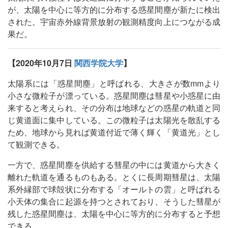
が、太陽を中心に等方的に分布する惑星間塵が新たに検出
された。宇宙赤外線背景放射の観測精度向上につながる成
果だ。
【2020年10月7日
関西学院大学
】
太陽系には「惑星間塵」と呼ばれる、大きさが数mmより
小さな微粒子が漂っている。惑星間塵は彗星や小惑星に由
来すると考えられ、その分布は地球などの惑星の軌道と同
じ黄道面に集中している。この微粒子は太陽光を散乱する
ため、地球から見れば黄道付近で薄く輝く「黄道光」とし
て観測できる。
一方で、惑星間塵を供給する彗星の中には黄道から大きく
離れた軌道を通るものもある。とくに長周期彗星は、太陽
系外縁部で球殻状に分布する「オールトの雲」と呼ばれる
小天体の集合に起源を持つとされており、そうした彗星が
残した惑星間塵は、太陽を中心に等方的に分布すると予想
できる。