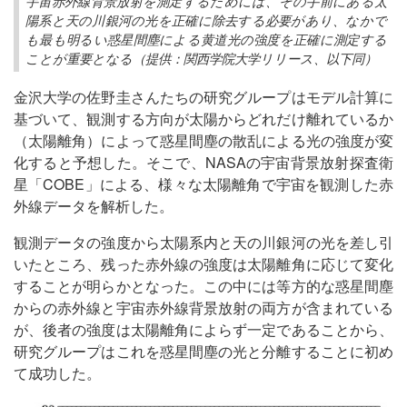
宇宙赤外線背景放射を測定するためには、その手前にある太
陽系と天の川銀河の光を正確に除去する必要があり、なかで
も最も明るい惑星間塵による黄道光の強度を正確に測定する
ことが重要となる（提供：関西学院大学リリース、以下同）
金沢大学の佐野圭さんたちの研究グループはモデル計算に
基づいて、観測する方向が太陽からどれだけ離れているか
（太陽離角）によって惑星間塵の散乱による光の強度が変
化すると予想した。そこで、NASAの宇宙背景放射探査衛
星「COBE」による、様々な太陽離角で宇宙を観測した赤
外線データを解析した。
観測データの強度から太陽系内と天の川銀河の光を差し引
いたところ、残った赤外線の強度は太陽離角に応じて変化
することが明らかとなった。この中には等方的な惑星間塵
からの赤外線と宇宙赤外線背景放射の両方が含まれている
が、後者の強度は太陽離角によらず一定であることから、
研究グループはこれを惑星間塵の光と分離することに初め
て成功した。