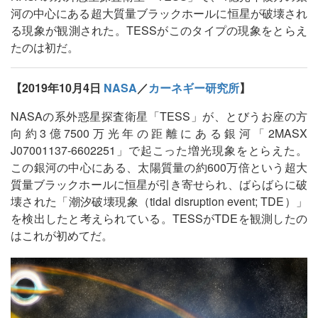
河の中心にある超大質量ブラックホールに恒星が破壊され
る現象が観測された。TESSがこのタイプの現象をとらえ
たのは初だ。
【2019年10月4日
NASA
／
カーネギー研究所
】
NASAの系外惑星探査衛星「TESS」が、とびうお座の方
向約3億7500万光年の距離にある銀河「2MASX
J07001137-6602251」で起こった増光現象をとらえた。
この銀河の中心にある、太陽質量の約600万倍という超大
質量ブラックホールに恒星が引き寄せられ、ばらばらに破
壊された「潮汐破壊現象（tidal disruption event; TDE）」
を検出したと考えられている。TESSがTDEを観測したの
はこれが初めてだ。