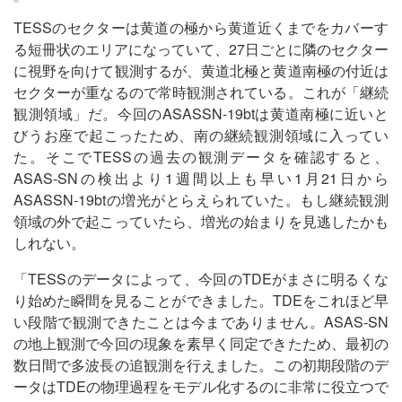
TESSのセクターは黄道の極から黄道近くまでをカバーす
る短冊状のエリアになっていて、27日ごとに隣のセクター
に視野を向けて観測するが、黄道北極と黄道南極の付近は
セクターが重なるので常時観測されている。これが「継続
観測領域」だ。今回のASASSN-19btは黄道南極に近いと
びうお座で起こったため、南の継続観測領域に入ってい
た。そこでTESSの過去の観測データを確認すると、
ASAS-SNの検出より1週間以上も早い1月21日から
ASASSN-19btの増光がとらえられていた。もし継続観測
領域の外で起こっていたら、増光の始まりを見逃したかも
しれない。
「TESSのデータによって、今回のTDEがまさに明るくな
り始めた瞬間を見ることができました。TDEをこれほど早
い段階で観測できたことは今までありません。ASAS-SN
の地上観測で今回の現象を素早く同定できたため、最初の
数日間で多波長の追観測を行えました。この初期段階のデ
ータはTDEの物理過程をモデル化するのに非常に役立つで