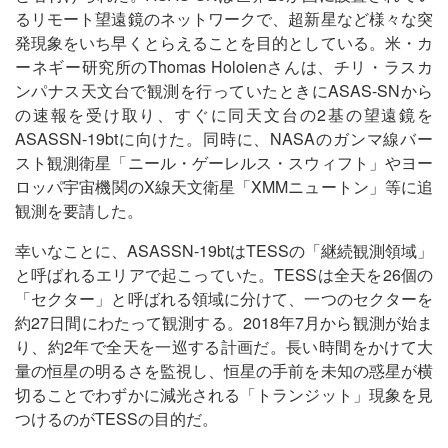
るリモート望遠鏡のネットワークで、超新星など様々な突
発現象をいち早くとらえることを目的としている。米・カ
ーネギー研究所のThomas Holoienさんは、チリ・ラスカ
ンパナス天文台で観測を行っていたときにASAS-SNから
の速報を受け取り、すぐに同天文台の2基の望遠鏡を
ASASSN-19btに向けた。同時に、NASAのガンマ線バー
スト観測衛星「ニール・ゲーレルス・スウィフト」やヨー
ロッパ宇宙機関のX線天文衛星「XMMニュートン」等に追
観測を要請した。
幸いなことに、ASASSN-19btはTESSの「継続観測領域」
と呼ばれるエリアで起こっていた。TESSは全天を26個の
「セクター」と呼ばれる領域に分けて、一つのセクターを
約27日間にわたって観測する。2018年7月から観測が始ま
り、約2年で全天を一巡する計画だ。長い時間をかけて大
量の恒星の明るさを監視し、恒星の手前を未知の惑星が横
切ることでわずかに減光される「トランジット」現象を見
つけるのがTESSの目的だ。