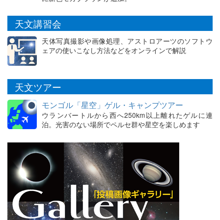
天文講習会
天体写真撮影や画像処理、アストロアーツのソフトウ
ェアの使いこなし方法などをオンラインで解説
天文ツアー
モンゴル「星空」ゲル・キャンプツアー
ウランバートルから西へ250km以上離れたゲルに連
泊。光害のない場所でペルセ群や星空を楽しめます