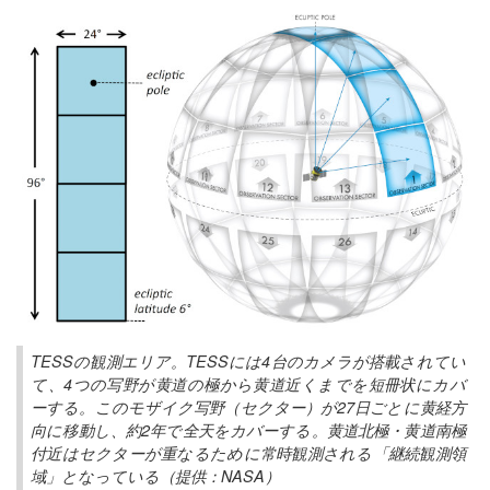
TESSの観測エリア。TESSには4台のカメラが搭載されてい
て、4つの写野が黄道の極から黄道近くまでを短冊状にカバ
ーする。このモザイク写野（セクター）が27日ごとに黄経方
向に移動し、約2年で全天をカバーする。黄道北極・黄道南極
付近はセクターが重なるために常時観測される「継続観測領
域」となっている（提供：NASA）