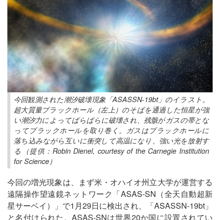
今回観測された潮汐破壊現象「ASASSN-19bt」のイラスト。
超大質量ブラックホール（左上）のそばを通過した恒星が強
い潮汐力によってばらばらに破壊され、残骸がガスの帯とな
ってブラックホールを取り巻く。ガスはブラックホールに
落ち込みながら互いに衝突して高温になり、強い光を放射す
る（提供：Robin Dienel, courtesy of the Carnegie Institution
for Science）
今回の増光現象は、まず米・オハイオ州立大学が運営する
遠隔操作望遠鏡ネットワーク「ASAS-SN（全天自動超新
星サーベイ）」で1月29日に検出され、「ASASSN-19bt」
と名付けられた。ASAS-SNは世界20か国に設置されてい