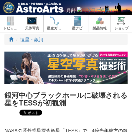
月齢
トピックス
天体写真
星空ガイド
星ナビ
製品情報
ショップ
ト
恒星・銀河
ッ
プ
銀河中心ブラックホールに破壊される
星をTESSが初観測
NASAの系外惑星探査衛星「TESS」で、4億光年彼方の銀