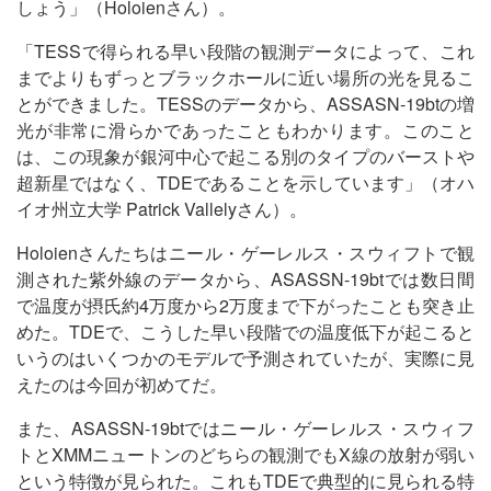
しょう」（Holoienさん）。
「TESSで得られる早い段階の観測データによって、これ
までよりもずっとブラックホールに近い場所の光を見るこ
とができました。TESSのデータから、ASSASN-19btの増
光が非常に滑らかであったこともわかります。このこと
は、この現象が銀河中心で起こる別のタイプのバーストや
超新星ではなく、TDEであることを示しています」（オハ
イオ州立大学 Patrick Vallelyさん）。
Holoienさんたちはニール・ゲーレルス・スウィフトで観
測された紫外線のデータから、ASASSN-19btでは数日間
で温度が摂氏約4万度から2万度まで下がったことも突き止
めた。TDEで、こうした早い段階での温度低下が起こると
いうのはいくつかのモデルで予測されていたが、実際に見
えたのは今回が初めてだ。
また、ASASSN-19btではニール・ゲーレルス・スウィフ
トとXMMニュートンのどちらの観測でもX線の放射が弱い
という特徴が見られた。これもTDEで典型的に見られる特