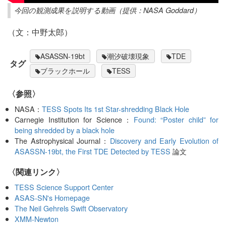
今回の観測成果を説明する動画（提供：NASA Goddard）
（文：中野太郎）
ASASSN-19bt
潮汐破壊現象
TDE
タグ
ブラックホール
TESS
〈参照〉
NASA：
TESS Spots Its 1st Star-shredding Black Hole
Carnegie Institution for Science：
Found: “Poster child” for
being shredded by a black hole
The Astrophysical Journal：
Discovery and Early Evolution of
ASASSN-19bt, the First TDE Detected by TESS
論文
〈関連リンク〉
TESS Science Support Center
ASAS-SN's Homepage
The Neil Gehrels Swift Observatory
XMM-Newton