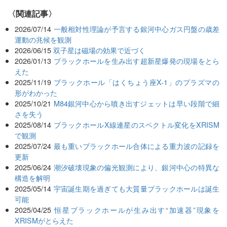
関連記事
2026/07/14
一般相対性理論が予言する銀河中心ガス円盤の歳差
運動の兆候を観測
2026/06/15
双子星は磁場の効果で近づく
2026/01/13
ブラックホールを生み出す超新星爆発の現場をとら
えた
2025/11/19
ブラックホール「はくちょう座X-1」のプラズマの
形がわかった
2025/10/21
M84銀河中心から噴き出すジェットは早い段階で細
さを失う
2025/08/14
ブラックホールX線連星のスペクトル変化をXRISM
で観測
2025/07/24
最も重いブラックホール合体による重力波の記録を
更新
2025/06/24
潮汐破壊現象の偏光観測により、銀河中心の特異な
構造を解明
2025/05/14
宇宙誕生期を過ぎても大質量ブラックホールは誕生
可能
2025/04/25
恒星ブラックホールが生み出す“加速器”現象を
XRISMがとらえた