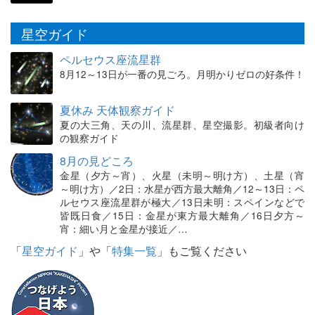
星空ガイド
ペルセウス座流星群
8月12～13日が一番の見ごろ。月明かりゼロの好条件！
夏休み 天体観察ガイド
夏の大三角、天の川、流星群、星空撮影。初級者向け
の観察ガイド
8月の見どころ
金星（夕方～宵）、火星（未明～明け方）、土星（宵
～明け方）／2日：水星が西方最大離角／12～13日：ペ
ルセウス座流星群が極大／13日未明：スペインなどで
皆既日食／15日：金星が東方最大離角／16日夕方～
宵：細い月と金星が接近／…
「
星空ガイド
」や「
特集一覧
」もご覧ください