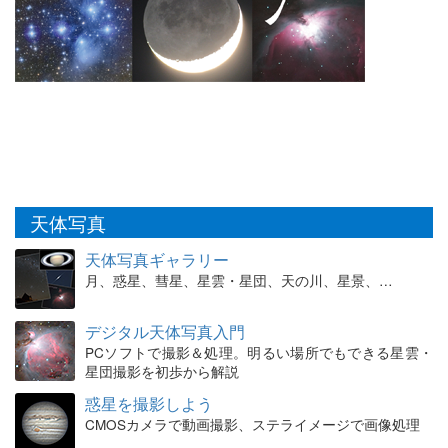
天体写真
天体写真ギャラリー
月、惑星、彗星、星雲・星団、天の川、星景、…
デジタル天体写真入門
PCソフトで撮影＆処理。明るい場所でもできる星雲・
星団撮影を初歩から解説
惑星を撮影しよう
CMOSカメラで動画撮影、ステライメージで画像処理