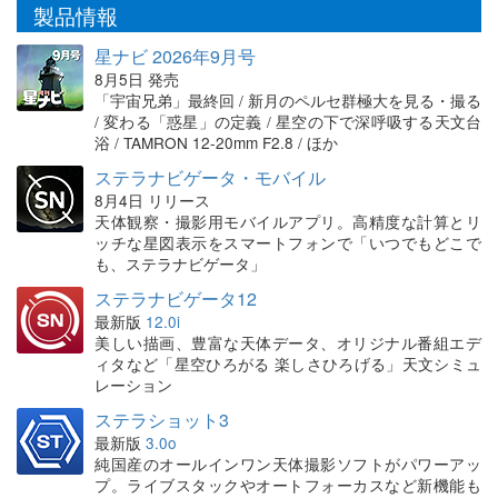
製品情報
星ナビ 2026年9月号
8月5日 発売
「宇宙兄弟」最終回 / 新月のペルセ群極大を見る・撮る
/ 変わる「惑星」の定義 / 星空の下で深呼吸する天文台
浴 / TAMRON 12-20mm F2.8 / ほか
ステラナビゲータ・モバイル
8月4日 リリース
天体観察・撮影用モバイルアプリ。高精度な計算とリ
ッチな星図表示をスマートフォンで「いつでもどこで
も、ステラナビゲータ」
ステラナビゲータ12
最新版
12.0i
美しい描画、豊富な天体データ、オリジナル番組エデ
ィタなど「星空ひろがる 楽しさひろげる」天文シミュ
レーション
ステラショット3
最新版
3.0o
純国産のオールインワン天体撮影ソフトがパワーアッ
プ。ライブスタックやオートフォーカスなど新機能も