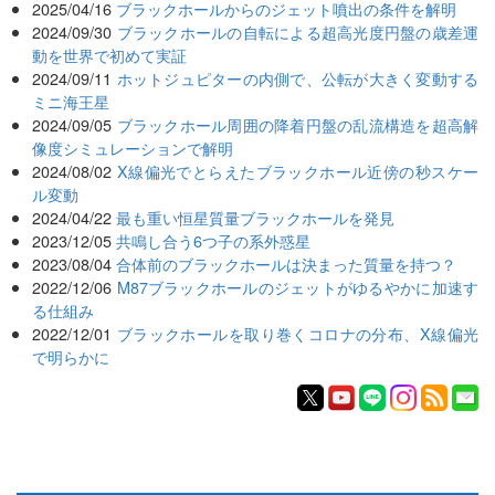
2025/04/16
ブラックホールからのジェット噴出の条件を解明
2024/09/30
ブラックホールの自転による超高光度円盤の歳差運
動を世界で初めて実証
2024/09/11
ホットジュピターの内側で、公転が大きく変動する
ミニ海王星
2024/09/05
ブラックホール周囲の降着円盤の乱流構造を超高解
像度シミュレーションで解明
2024/08/02
X線偏光でとらえたブラックホール近傍の秒スケー
ル変動
2024/04/22
最も重い恒星質量ブラックホールを発見
2023/12/05
共鳴し合う6つ子の系外惑星
2023/08/04
合体前のブラックホールは決まった質量を持つ？
2022/12/06
M87ブラックホールのジェットがゆるやかに加速す
る仕組み
2022/12/01
ブラックホールを取り巻くコロナの分布、X線偏光
で明らかに