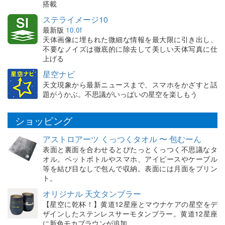
搭載
ステライメージ10
最新版
10.0f
天体画像に埋もれた微細な情報を最大限に引き出し、
不要なノイズは徹底的に除去して美しい天体写真に仕
上げる
星空ナビ
天文現象から最新ニュースまで、スマホをかざすと話
題がうかぶ。不思議がいっぱいの星空を楽しもう
ショッピング
アストロアーツ くっつくタオル 〜 包むーん
表面と裏面を合わせるとぴたっとくっつく不思議なタ
オル。ペットボトルやスマホ、アイピースやケーブル
等を結び目なしで包んで収納。表面には月面をプリン
ト。
オリジナル 天文タンブラー
【星空に乾杯！】黄道12星座とマウナケアの星空をデ
ザインしたステンレスサーモタンブラー。黄道12星座
に新色モカブラウンが追加。