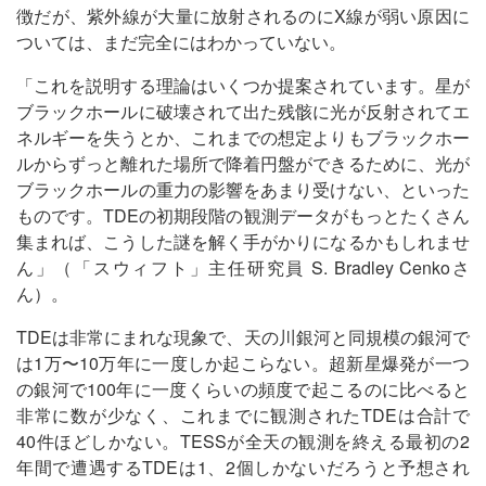
徴だが、紫外線が大量に放射されるのにX線が弱い原因に
ついては、まだ完全にはわかっていない。
「これを説明する理論はいくつか提案されています。星が
ブラックホールに破壊されて出た残骸に光が反射されてエ
ネルギーを失うとか、これまでの想定よりもブラックホー
ルからずっと離れた場所で降着円盤ができるために、光が
ブラックホールの重力の影響をあまり受けない、といった
ものです。TDEの初期段階の観測データがもっとたくさん
集まれば、こうした謎を解く手がかりになるかもしれませ
ん」（「スウィフト」主任研究員 S. Bradley Cenkoさ
ん）。
TDEは非常にまれな現象で、天の川銀河と同規模の銀河で
は1万〜10万年に一度しか起こらない。超新星爆発が一つ
の銀河で100年に一度くらいの頻度で起こるのに比べると
非常に数が少なく、これまでに観測されたTDEは合計で
40件ほどしかない。TESSが全天の観測を終える最初の2
年間で遭遇するTDEは1、2個しかないだろうと予想され