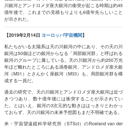
川銀河とアンドロメダ座大銀河の衝突が起こる時期は約45
億年後で、これまでの見積もりよりも6億年先らしいこと
が示された。
【2019年2月14日
ヨーロッパ宇宙機関
】
私たちがいる太陽系は天の川銀河の中にあり、その天の川
銀河は50個ほどの銀河からなる「局部銀河群」と呼ばれる
銀河のグループに属している。天の川銀河から約250万光
年ほど離れたところにある渦巻銀河、アンドロメダ座大銀
河（M31）とさんかく座銀河（M33）も、局部銀河群を構
成する一員だ。
過去の研究で、天の川銀河とアンドロメダ座大銀河は近づ
きつつあり、数十億年後には衝突することが示されてい
た。とはいえ、銀河の3次元的な動きははっきりとわかっ
ておらず、天の川銀河の未来予想図もまだ不明確である。
米・宇宙望遠鏡科学研究所（STScI）のRoeland van der