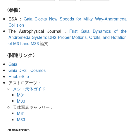
〈参照〉
ESA：
Gaia Clocks New Speeds for Milky Way-Andromeda
Collision
The Astrophysical Journal：
First Gaia Dynamics of the
Andromeda System: DR2 Proper Motions, Orbits, and Rotation
of M31 and M33
論文
〈関連リンク〉
Gaia
Gaia DR2 - Cosmos
HubbleSite
アストロアーツ：
メシエ天体ガイド
M31
M33
天体写真ギャラリー：
M31
M33