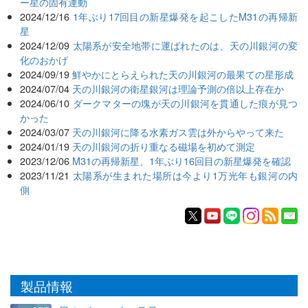
ー星の固有運動
2024/12/16
1年ぶり17回目の新星爆発を起こしたM31の再帰新
星
2024/12/09
太陽系が安全地帯に運ばれたのは、天の川銀河の変
化のおかげ
2024/09/19
鮮やかにとらえられた天の川銀河の最果ての星形成
2024/07/04
天の川銀河の衛星銀河は理論予測の倍以上存在か
2024/06/10
ダークマターの塊が天の川銀河を貫通した痕が見つ
かった
2024/03/07
天の川銀河に降る水素ガス雲は外からやって来た
2024/01/19
天の川銀河の折り重なる磁場を初めて測定
2023/12/06
M31の再帰新星、1年ぶり16回目の新星爆発を確認
2023/11/21
太陽系が生まれた場所は今より1万光年も銀河の内
側
製品情報