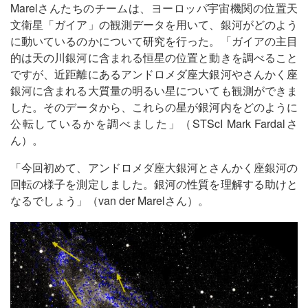
Marelさんたちのチームは、ヨーロッパ宇宙機関の位置天
文衛星「ガイア」の観測データを用いて、銀河がどのよう
に動いているのかについて研究を行った。「ガイアの主目
的は天の川銀河に含まれる恒星の位置と動きを調べること
ですが、近距離にあるアンドロメダ座大銀河やさんかく座
銀河に含まれる大質量の明るい星についても観測ができま
した。そのデータから、これらの星が銀河内をどのように
公転しているかを調べました」（STScI Mark Fardalさ
ん）。
「今回初めて、アンドロメダ座大銀河とさんかく座銀河の
回転の様子を測定しました。銀河の性質を理解する助けと
なるでしょう」（van der Marelさん）。