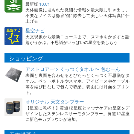
最新版
10.0f
天体画像に埋もれた微細な情報を最大限に引き出し、
不要なノイズは徹底的に除去して美しい天体写真に仕
上げる
星空ナビ
天文現象から最新ニュースまで、スマホをかざすと話
題がうかぶ。不思議がいっぱいの星空を楽しもう
ショッピング
アストロアーツ くっつくタオル 〜 包むーん
表面と裏面を合わせるとぴたっとくっつく不思議なタ
オル。ペットボトルやスマホ、アイピースやケーブル
等を結び目なしで包んで収納。表面には月面をプリン
ト。
オリジナル 天文タンブラー
【星空に乾杯！】黄道12星座とマウナケアの星空をデ
ザインしたステンレスサーモタンブラー。黄道12星座
に新色モカブラウンが追加。