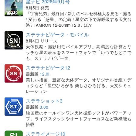
星ナビ 2026年9月号
8月5日 発売
「宇宙兄弟」最終回 / 新月のペルセ群極大を見る・撮る
/ 変わる「惑星」の定義 / 星空の下で深呼吸する天文台
浴 / TAMRON 12-20mm F2.8 / ほか
ステラナビゲータ・モバイル
8月4日 リリース
天体観察・撮影用モバイルアプリ。高精度な計算とリ
ッチな星図表示をスマートフォンで「いつでもどこで
も、ステラナビゲータ」
ステラナビゲータ12
最新版
12.0i
美しい描画、豊富な天体データ、オリジナル番組エデ
ィタなど「星空ひろがる 楽しさひろげる」天文シミュ
レーション
ステラショット3
最新版
3.0o
純国産のオールインワン天体撮影ソフトがパワーアッ
プ。ライブスタックやオートフォーカスなど新機能も
搭載
ステライメージ10