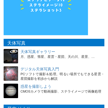
天体写真
天体写真ギャラリー
月、惑星、彗星、星雲・星団、天の川、星景、…
デジタル天体写真入門
PCソフトで撮影＆処理。明るい場所でもできる星雲・
星団撮影を初歩から解説
惑星を撮影しよう
CMOSカメラで動画撮影、ステライメージで画像処理