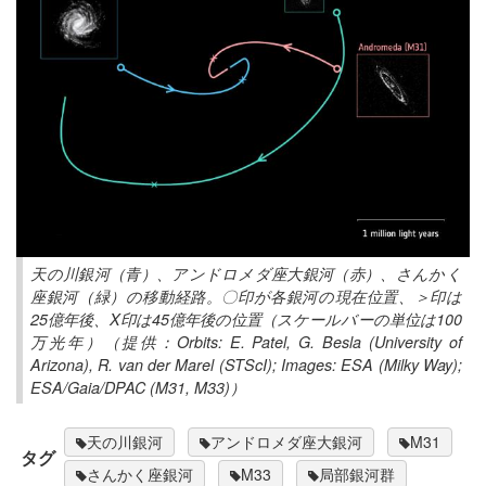
天の川銀河（青）、アンドロメダ座大銀河（赤）、さんかく
座銀河（緑）の移動経路。〇印が各銀河の現在位置、＞印は
25億年後、X印は45億年後の位置（スケールバーの単位は100
万光年）（提供：Orbits: E. Patel, G. Besla (University of
Arizona), R. van der Marel (STScI); Images: ESA (Milky Way);
ESA/Gaia/DPAC (M31, M33)）
天の川銀河
アンドロメダ座大銀河
M31
タグ
さんかく座銀河
M33
局部銀河群