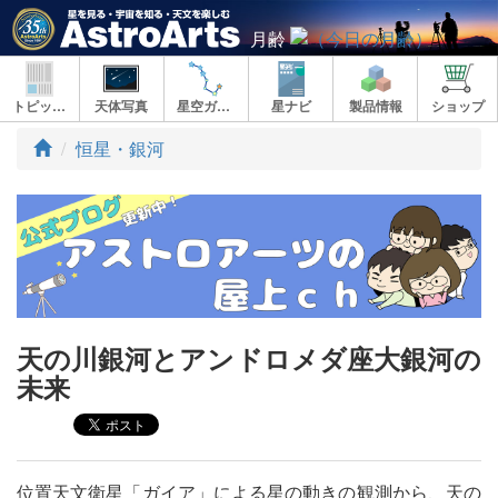
月齢
トピックス
天体写真
星空ガイド
星ナビ
製品情報
ショップ
ト
恒星・銀河
ッ
プ
天の川銀河とアンドロメダ座大銀河の
未来
位置天文衛星「ガイア」による星の動きの観測から、天の