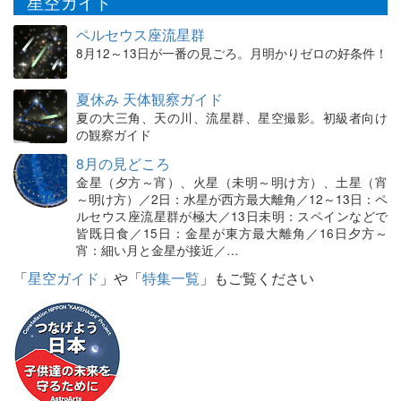
星空ガイド
ペルセウス座流星群
8月12～13日が一番の見ごろ。月明かりゼロの好条件！
夏休み 天体観察ガイド
夏の大三角、天の川、流星群、星空撮影。初級者向け
の観察ガイド
8月の見どころ
金星（夕方～宵）、火星（未明～明け方）、土星（宵
～明け方）／2日：水星が西方最大離角／12～13日：ペ
ルセウス座流星群が極大／13日未明：スペインなどで
皆既日食／15日：金星が東方最大離角／16日夕方～
宵：細い月と金星が接近／…
「
星空ガイド
」や「
特集一覧
」もご覧ください