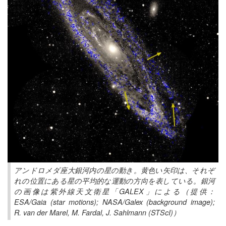
アンドロメダ座大銀河内の星の動き。黄色い矢印は、それぞ
れの位置にある星の平均的な運動の方向を表している。銀河
の画像は紫外線天文衛星「GALEX」による（提供：
ESA/Gaia (star motions); NASA/Galex (background image);
R. van der Marel, M. Fardal, J. Sahlmann (STScI)）