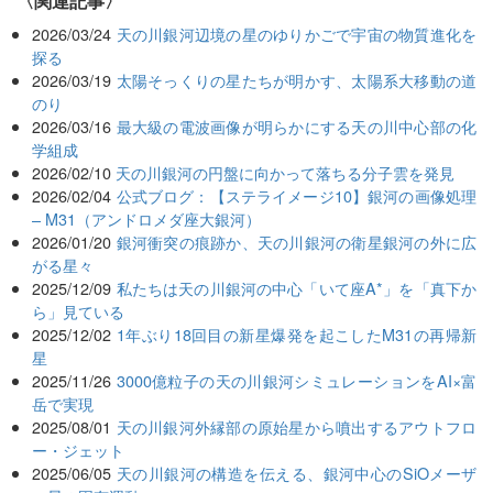
関連記事
2026/03/24
天の川銀河辺境の星のゆりかごで宇宙の物質進化を
探る
2026/03/19
太陽そっくりの星たちが明かす、太陽系大移動の道
のり
2026/03/16
最大級の電波画像が明らかにする天の川中心部の化
学組成
2026/02/10
天の川銀河の円盤に向かって落ちる分子雲を発見
2026/02/04
公式ブログ：【ステライメージ10】銀河の画像処理
– M31（アンドロメダ座大銀河）
2026/01/20
銀河衝突の痕跡か、天の川銀河の衛星銀河の外に広
がる星々
2025/12/09
私たちは天の川銀河の中心「いて座A*」を「真下か
ら」見ている
2025/12/02
1年ぶり18回目の新星爆発を起こしたM31の再帰新
星
2025/11/26
3000億粒子の天の川銀河シミュレーションをAI×富
岳で実現
2025/08/01
天の川銀河外縁部の原始星から噴出するアウトフロ
ー・ジェット
2025/06/05
天の川銀河の構造を伝える、銀河中心のSiOメーザ