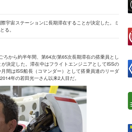
に国際宇宙ステーションに長期滞在することが決定した。ミ
をとる。
月ごろから約半年間、第64次/第65次長期滞在の搭乗員とし
とが決定した。滞在中はフライトエンジニアとしてISSの
月間はISS船長（コマンダー）として搭乗員達のリーダ
2014年の若田光一さん以来2人目だ。