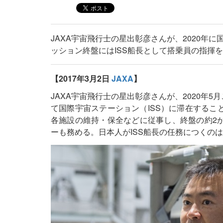
JAXA宇宙飛行士の星出彰彦さんが、2020年
ッション終盤にはISS船長として搭乗員の指揮
【2017年3月2日
JAXA
】
JAXA宇宙飛行士の星出彰彦さんが、2020年5
て国際宇宙ステーション（ISS）に滞在するこ
各施設の維持・保全などに従事し、終盤の約2か
ーも務める。日本人がISS船長の任務につくのは