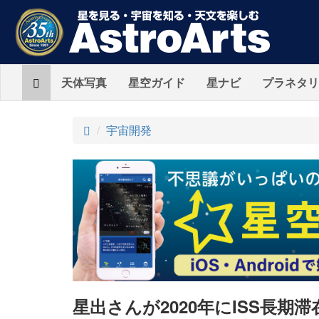
Home
天体写真
星空ガイド
星ナビ
プラネタリ
ト
宇宙開発
ッ
プ
星出さんが2020年にISS長期