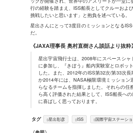
ックが開催され、世界中のアスリートが一堂に
行の経験を踏まえ、ISS船長としてクルーおよ
挑戦したいと思います」と抱負を述べている。
星出さんにとって3度目のミッションとなるIS
だ。
《JAXA理事長 奥村直樹さん談話より抜粋
星出宇宙飛行士は、2008年にスペースシ
に参加し、『きぼう』船内実験室とロボット
した。また、2012年のISS第32次/第3
か2014年には、NASA極限環境ミッシ
らなるチームを指揮しました。それらの任務
ら高く評価された結果として、ISS船長へ
に喜ばしく思っております。
タグ
星出彰彦
ISS
国際宇宙ステーショ
〈参照〉