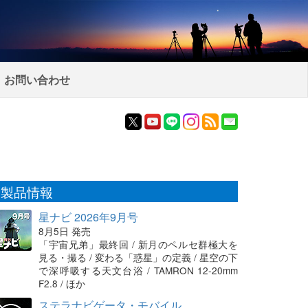
お問い合わせ
製品情報
星ナビ 2026年9月号
8月5日 発売
「宇宙兄弟」最終回 / 新月のペルセ群極大を
見る・撮る / 変わる「惑星」の定義 / 星空の下
で深呼吸する天文台浴 / TAMRON 12-20mm
F2.8 / ほか
ステラナビゲータ・モバイル