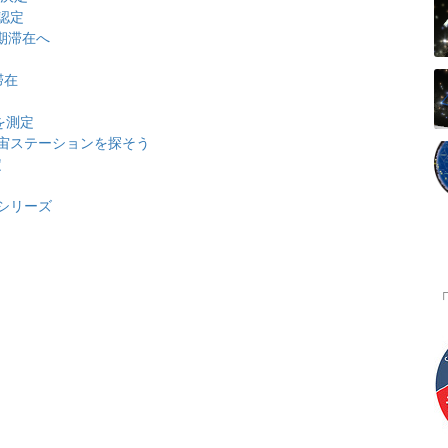
認定
期滞在へ
滞在
ト
を測定
宙ステーションを探そう
定
シリーズ