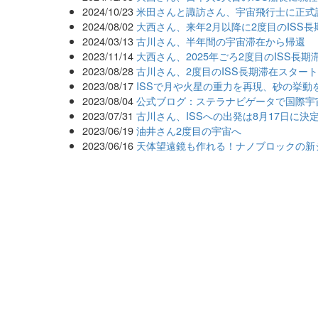
2024/10/23
米田さんと諏訪さん、宇宙飛行士に正式
2024/08/02
大西さん、来年2月以降に2度目のISS長
2024/03/13
古川さん、半年間の宇宙滞在から帰還
2023/11/14
大西さん、2025年ごろ2度目のISS長期
2023/08/28
古川さん、2度目のISS長期滞在スター
2023/08/17
ISSで月や火星の重力を再現、砂の挙動
2023/08/04
公式ブログ：ステラナビゲータで国際宇
2023/07/31
古川さん、ISSへの出発は8月17日に決
2023/06/19
油井さん2度目の宇宙へ
2023/06/16
天体望遠鏡も作れる！ナノブロックの新