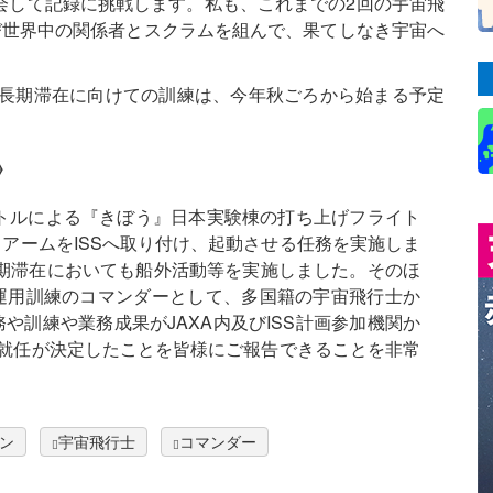
会して記録に挑戦します。私も、これまでの2回の宇宙飛
び世界中の関係者とスクラムを組んで、果てしなき宇宙へ
S長期滞在に向けての訓練は、今年秋ごろから始まる予定
》
ャトルによる『きぼう』日本実験棟の打ち上げフライト
アームをISSへ取り付け、起動させる任務を実施しま
3次長期滞在においても船外活動等を実施しました。そのほ
ョン運用訓練のコマンダーとして、多国籍の宇宙飛行士か
や訓練や業務成果がJAXA内及びISS計画参加機関か
の就任が決定したことを皆様にご報告できることを非常
ン
宇宙飛行士
コマンダー