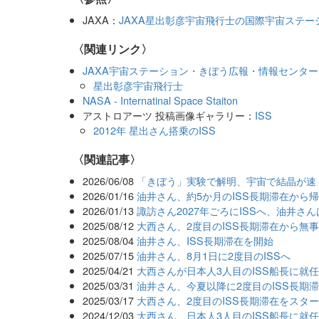
JAXA：
JAXA星出彰彦宇宙飛行士の国際宇宙ステー
〈関連リンク〉
JAXA宇宙ステーション・きぼう広報・情報センター
星出彰彦宇宙飛行士
NASA - Internatinal Space Staiton
アストロアーツ 投稿画像ギャラリー：
ISS
2012年 星出さん搭乗のISS
関連記事
2026/06/08
「きぼう」実験で解明、宇宙で結晶が速
2026/01/16
油井さん、約5か月のISS長期滞在から
2026/01/13
諏訪さん2027年ごろにISSへ、油井さ
2025/08/12
大西さん、2度目のISS長期滞在から無
2025/08/04
油井さん、ISS長期滞在を開始
2025/07/15
油井さん、8月1日に2度目のISSへ
2025/04/21
大西さんが日本人3人目のISS船長に就
2025/03/31
油井さん、今夏以降に2度目のISS長期
2025/03/17
大西さん、2度目のISS長期滞在をスタ
2024/12/03
大西さん、日本人3人目のISS船長に就