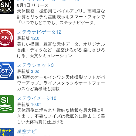
8月4日 リリース
天体観察・撮影用モバイルアプリ。高精度な
計算とリッチな星図表示をスマートフォンで
「いつでもどこでも、ステラナビゲータ」
ステラナビゲータ12
最新版
12.0i
美しい描画、豊富な天体データ、オリジナル
番組エディタなど「星空ひろがる 楽しさひろ
げる」天文シミュレーション
ステラショット3
最新版
3.0o
純国産のオールインワン天体撮影ソフトがパ
ワーアップ。ライブスタックやオートフォー
カスなど新機能も搭載
ステライメージ10
最新版
10.0f
天体画像に埋もれた微細な情報を最大限に引
き出し、不要なノイズは徹底的に除去して美
しい天体写真に仕上げる
星空ナビ