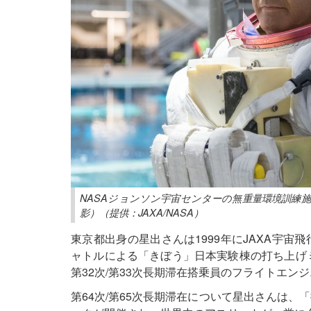
NASAジョンソン宇宙センターの無重量環境訓練施設
影）（提供：JAXA/NASA）
東京都出身の星出さんは1999年にJAXA宇宙
ャトルによる「きぼう」日本実験棟の打ち上げミ
第32次/第33次長期滞在搭乗員のフライトエンジ
第64次/第65次長期滞在について星出さんは、