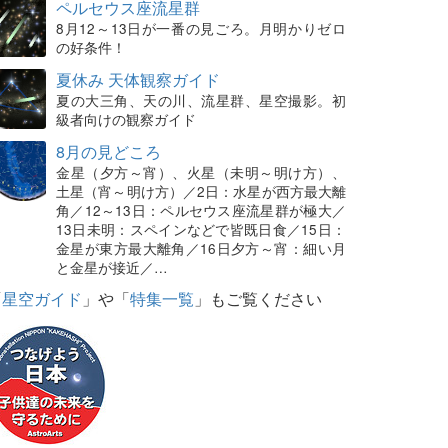
ペルセウス座流星群
8月12～13日が一番の見ごろ。月明かりゼロ
の好条件！
夏休み 天体観察ガイド
夏の大三角、天の川、流星群、星空撮影。初
級者向けの観察ガイド
8月の見どころ
金星（夕方～宵）、火星（未明～明け方）、
土星（宵～明け方）／2日：水星が西方最大離
角／12～13日：ペルセウス座流星群が極大／
13日未明：スペインなどで皆既日食／15日：
金星が東方最大離角／16日夕方～宵：細い月
と金星が接近／…
「
星空ガイド
」や「
特集一覧
」もご覧ください