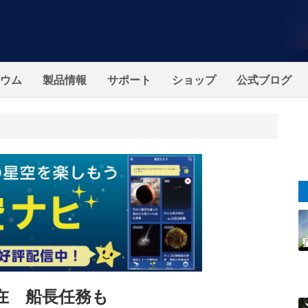
ウム
製品情報
サポート
ショップ
公式ブログ
滞在 船長任務も