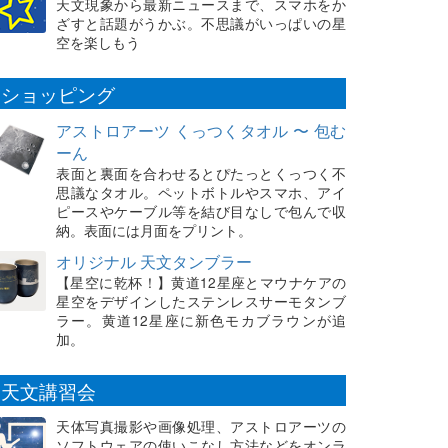
天文現象から最新ニュースまで、スマホをか
ざすと話題がうかぶ。不思議がいっぱいの星
空を楽しもう
ショッピング
アストロアーツ くっつくタオル 〜 包む
ーん
表面と裏面を合わせるとぴたっとくっつく不
思議なタオル。ペットボトルやスマホ、アイ
ピースやケーブル等を結び目なしで包んで収
納。表面には月面をプリント。
オリジナル 天文タンブラー
【星空に乾杯！】黄道12星座とマウナケアの
星空をデザインしたステンレスサーモタンブ
ラー。黄道12星座に新色モカブラウンが追
加。
天文講習会
天体写真撮影や画像処理、アストロアーツの
ソフトウェアの使いこなし方法などをオンラ