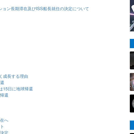
ション長期滞在及びISS船長就任の決定について
く成長する理由
帰還
んは15日に地球帰還
事帰還
任
滞在へ
ート
任決定