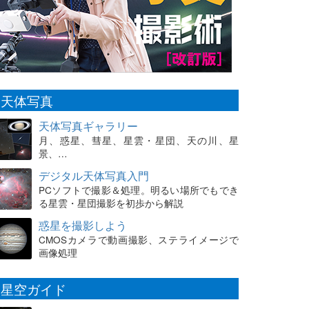
天体写真
天体写真ギャラリー
月、惑星、彗星、星雲・星団、天の川、星
景、…
デジタル天体写真入門
PCソフトで撮影＆処理。明るい場所でもでき
る星雲・星団撮影を初歩から解説
惑星を撮影しよう
CMOSカメラで動画撮影、ステライメージで
画像処理
星空ガイド