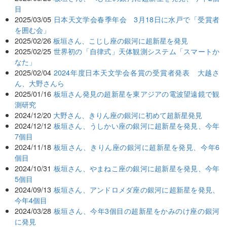
目
2025/03/05
日本天文学会春季年会 3月18日に水戸で「受賞者
を囲む会」
2025/02/26
板垣さん、こじし座の銀河に超新星を発見
2025/02/25
世界初の「自律式」天体観測システム「スマートか
なた」
2025/02/04
2024年度日本天文学会各賞の受賞者発表 大越さ
ん、大野さんら
2025/01/16
板垣さん発見の超新星を東アジアの電波望遠鏡で観
測研究
2024/12/20
大野さん、きりん座の銀河に初めて超新星発見
2024/12/12
板垣さん、うしかい座の銀河に超新星を発見、今年
7個目
2024/11/18
板垣さん、きりん座の銀河に超新星を発見、今年6
個目
2024/10/31
板垣さん、やまねこ座の銀河に超新星を発見、今年
5個目
2024/09/13
板垣さん、アンドロメダ座の銀河に超新星を発見、
今年4個目
2024/03/28
板垣さん、今年3個目の超新星をかみのけ座の銀河
に発見