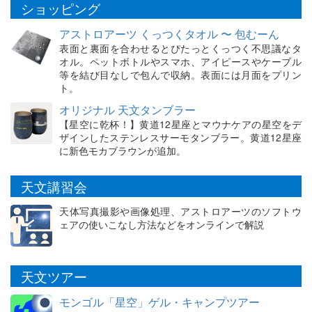
ショッピング
アストロアーツ くっつくタオル 〜 包むーん
表面と裏面を合わせるとぴたっとくっつく不思議なタ
オル。ペットボトルやスマホ、アイピースやケーブル
等を結び目なしで包んで収納。表面には月面をプリン
ト。
オリジナル 天文タンブラー
【星空に乾杯！】黄道12星座とマウナケアの星空をデ
ザインしたステンレスサーモタンブラー。黄道12星座
に新色モカブラウンが追加。
天文講習会
天体写真撮影や画像処理、アストロアーツのソフトウ
ェアの使いこなし方法などをオンラインで解説
天文ツアー
モンゴル「星空」ゲル・キャンプツアー