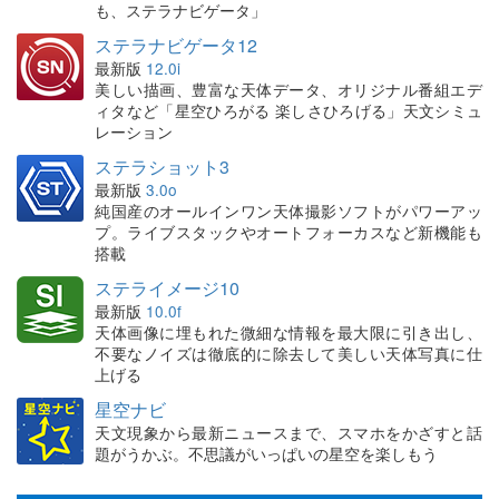
も、ステラナビゲータ」
ステラナビゲータ12
最新版
12.0i
美しい描画、豊富な天体データ、オリジナル番組エデ
ィタなど「星空ひろがる 楽しさひろげる」天文シミュ
レーション
ステラショット3
最新版
3.0o
純国産のオールインワン天体撮影ソフトがパワーアッ
プ。ライブスタックやオートフォーカスなど新機能も
搭載
ステライメージ10
最新版
10.0f
天体画像に埋もれた微細な情報を最大限に引き出し、
不要なノイズは徹底的に除去して美しい天体写真に仕
上げる
星空ナビ
天文現象から最新ニュースまで、スマホをかざすと話
題がうかぶ。不思議がいっぱいの星空を楽しもう