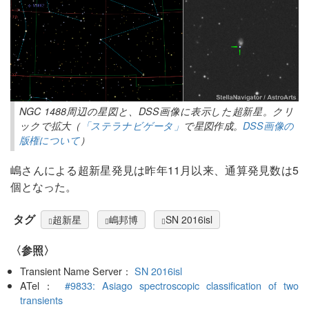
NGC 1488周辺の星図と、DSS画像に表示した超新星。クリ
ックで拡大（
「ステラナビゲータ」
で星図作成。
DSS画像の
版権について
）
嶋さんによる超新星発見は昨年11月以来、通算発見数は5
個となった。
タグ
超新星
嶋邦博
SN 2016isl
〈参照〉
Transient Name Server：
SN 2016isl
ATel：
#9833: Asiago spectroscopic classification of two
transients