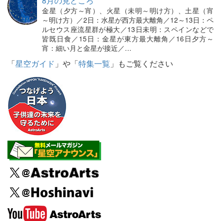
8月の見どころ
金星（夕方～宵）、火星（未明～明け方）、土星（宵
～明け方）／2日：水星が西方最大離角／12～13日：ペ
ルセウス座流星群が極大／13日未明：スペインなどで
皆既日食／15日：金星が東方最大離角／16日夕方～
宵：細い月と金星が接近／…
「
星空ガイド
」や「
特集一覧
」もご覧ください