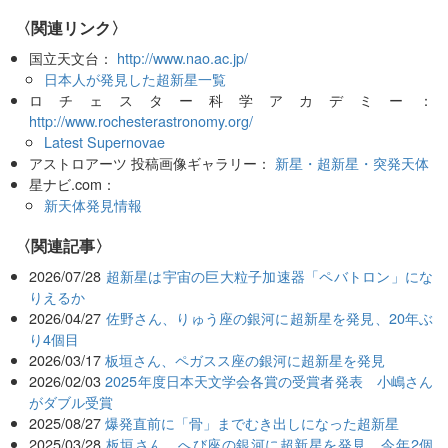
〈関連リンク〉
国立天文台：
http://www.nao.ac.jp/
日本人が発見した超新星一覧
ロチェスター科学アカデミー：
http://www.rochesterastronomy.org/
Latest Supernovae
アストロアーツ 投稿画像ギャラリー：
新星・超新星・突発天体
星ナビ.com：
新天体発見情報
関連記事
2026/07/28
超新星は宇宙の巨大粒子加速器「ペバトロン」にな
りえるか
2026/04/27
佐野さん、りゅう座の銀河に超新星を発見、20年ぶ
り4個目
2026/03/17
板垣さん、ペガスス座の銀河に超新星を発見
2026/02/03
2025年度日本天文学会各賞の受賞者発表 小嶋さん
がダブル受賞
2025/08/27
爆発直前に「骨」までむき出しになった超新星
2025/03/28
板垣さん、へび座の銀河に超新星を発見、今年2個