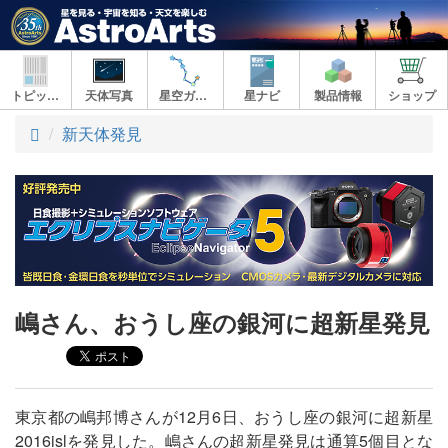
トピックス
天体写真
星空ガイド
星ナビ
製品情報
ショップ
ト
新天体発見
ッ
プ
嶋さん、おうし座の銀河に超新星発見
東京都の嶋邦博さんが12月6日、おうし座の銀河に超新星
2016islを発見した。嶋さんの超新星発見は通算5個目とな