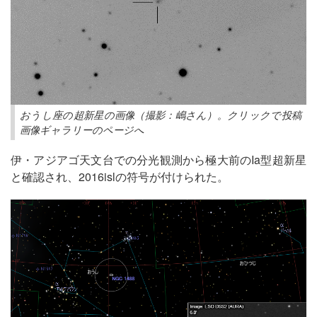
おうし座の超新星の画像（撮影：嶋さん）。クリックで投稿
画像ギャラリーのページへ
伊・アジアゴ天文台での分光観測から極大前のIa型超新星
と確認され、2016islの符号が付けられた。