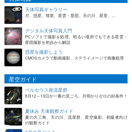
天体写真ギャラリー
月、惑星、彗星、星雲・星団、天の川、星景、…
デジタル天体写真入門
PCソフトで撮影＆処理。明るい場所でもできる星雲・
星団撮影を初歩から解説
惑星を撮影しよう
CMOSカメラで動画撮影、ステライメージで画像処理
星空ガイド
ペルセウス座流星群
8月12～13日が一番の見ごろ。月明かりゼロの好条件！
夏休み 天体観察ガイド
夏の大三角、天の川、流星群、星空撮影。初級者向け
の観察ガイド