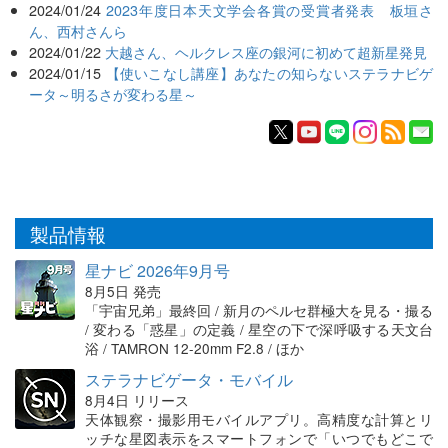
2024/01/24
2023年度日本天文学会各賞の受賞者発表 板垣さ
ん、西村さんら
2024/01/22
大越さん、ヘルクレス座の銀河に初めて超新星発見
2024/01/15
【使いこなし講座】あなたの知らないステラナビゲ
ータ～明るさが変わる星～
製品情報
星ナビ 2026年9月号
8月5日 発売
「宇宙兄弟」最終回 / 新月のペルセ群極大を見る・撮る
/ 変わる「惑星」の定義 / 星空の下で深呼吸する天文台
浴 / TAMRON 12-20mm F2.8 / ほか
ステラナビゲータ・モバイル
8月4日 リリース
天体観察・撮影用モバイルアプリ。高精度な計算とリ
ッチな星図表示をスマートフォンで「いつでもどこで