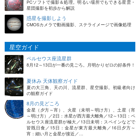
PCソフトで撮影＆処理。明るい場所でもできる星雲・
星団撮影を初歩から解説
惑星を撮影しよう
CMOSカメラで動画撮影、ステライメージで画像処理
星空ガイド
ペルセウス座流星群
8月12～13日が一番の見ごろ。月明かりゼロの好条件！
夏休み 天体観察ガイド
夏の大三角、天の川、流星群、星空撮影。初級者向け
の観察ガイド
8月の見どころ
金星（夕方～宵）、火星（未明～明け方）、土星（宵
～明け方）／2日：水星が西方最大離角／12～13日：ペ
ルセウス座流星群が極大／13日未明：スペインなどで
皆既日食／15日：金星が東方最大離角／16日夕方～
宵：細い月と金星が接近／…