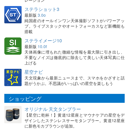
ステラショット3
最新版
3.0o
純国産のオールインワン天体撮影ソフトがパワーアッ
プ。ライブスタックやオートフォーカスなど新機能も
搭載
ステライメージ10
最新版
10.0f
天体画像に埋もれた微細な情報を最大限に引き出し、
不要なノイズは徹底的に除去して美しい天体写真に仕
上げる
星空ナビ
天文現象から最新ニュースまで、スマホをかざすと話
題がうかぶ。不思議がいっぱいの星空を楽しもう
ショッピング
オリジナル 天文タンブラー
【星空に乾杯！】黄道12星座とマウナケアの星空をデ
ザインしたステンレスサーモタンブラー。黄道12星座
に新色モカブラウンが追加。