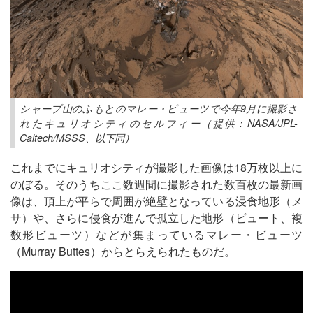
シャープ山のふもとのマレー・ビューツで今年9月に撮影さ
れたキュリオシティのセルフィー（提供：NASA/JPL-
Caltech/MSSS、以下同）
これまでにキュリオシティが撮影した画像は18万枚以上に
のぼる。そのうちここ数週間に撮影された数百枚の最新画
像は、頂上が平らで周囲が絶壁となっている浸食地形（メ
サ）や、さらに侵食が進んで孤立した地形（ビュート、複
数形ビューツ）などが集まっているマレー・ビューツ
（Murray Buttes）からとらえられたものだ。