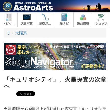
トピックス
天体写真
星空ガイド
星ナビ
製品情報
ショップ
ト
太陽系
ッ
プ
「キュリオシティ」、火星探査の次章
へ
火星着陸から4年以上が経過した探査車「キュリオシテ