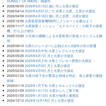
SUNSET OF MARS」開催中
2026/06/05
2026年6月13日 細い月と火星が接近
2026/04/14
2026年4月21日ごろ 水星と火星、土星が大接近
2026/04/09
2026年4月16日 細い月と水星、火星が接近
2025/12/05
火星衛星探査機MMXにメッセージを載せよう
2025/11/17
火星探査ミッション「エスカペイド」の双子の探査
機、打ち上げ成功
2025/10/20
小天体の捕獲による火星衛星の形成メカニズムを解
明
2025/09/10
火星のクレーターに記録された6億年の氷の変遷
2025/06/10
2025年6月中旬 火星とレグルスが大接近
2025/05/25
2025年6月1日 月と火星が大接近
2025/04/24
2025年5月上旬 火星とプレセペ星団が大接近
2025/03/28
2025年4月5日 月と火星が接近
2025/02/03
2025年2月9日 月と火星が大接近
2025/01/24
火星の地下氷が豊富な領域を特定、有人探査の着陸
候補
2025/01/15
2025年1月下旬 火星とポルックスが接近
2025/01/09
2025年1月17日 火星がふたご座で衝
2025/01/03
2025年1月12日 火星が地球と最接近
2024/12/12
2024年12月18日 月と火星が接近