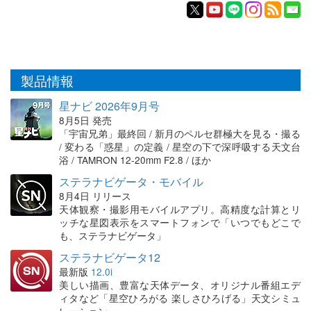
製品情報
星ナビ 2026年9月号
8月5日 発売
「宇宙兄弟」最終回 / 新月のペルセ群極大を見る・撮る
/ 変わる「惑星」の定義 / 星空の下で深呼吸する天文台
浴 / TAMRON 12-20mm F2.8 / ほか
ステラナビゲータ・モバイル
8月4日 リリース
天体観察・撮影用モバイルアプリ。高精度な計算とリ
ッチな星図表示をスマートフォンで「いつでもどこで
も、ステラナビゲータ」
ステラナビゲータ12
最新版
12.0i
美しい描画、豊富な天体データ、オリジナル番組エデ
ィタなど「星空ひろがる 楽しさひろげる」天文シミュ
レーション