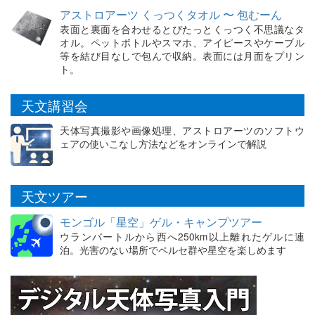
アストロアーツ くっつくタオル 〜 包むーん
表面と裏面を合わせるとぴたっとくっつく不思議なタ
オル。ペットボトルやスマホ、アイピースやケーブル
等を結び目なしで包んで収納。表面には月面をプリン
ト。
天文講習会
天体写真撮影や画像処理、アストロアーツのソフトウ
ェアの使いこなし方法などをオンラインで解説
天文ツアー
モンゴル「星空」ゲル・キャンプツアー
ウランバートルから西へ250km以上離れたゲルに連
泊。光害のない場所でペルセ群や星空を楽しめます