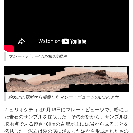
マレー・ビューツの360度動画
約80mの距離から撮影したマレー・ビューツの2つのメサ
キュリオシティは9月18日にマレー・ビューツで、粉にし
た岩石のサンプルを採取した。その分析から、サンプル採
取地点である厚さ180mの岩層が主に泥岩から成ることを
発見した。泥岩は湖の底に溜まった泥から形成されたもの