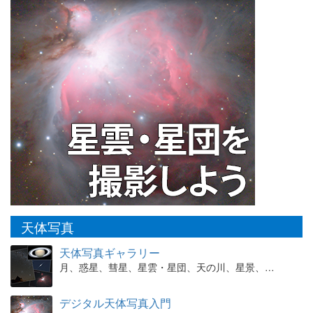
天体写真
天体写真ギャラリー
月、惑星、彗星、星雲・星団、天の川、星景、…
デジタル天体写真入門