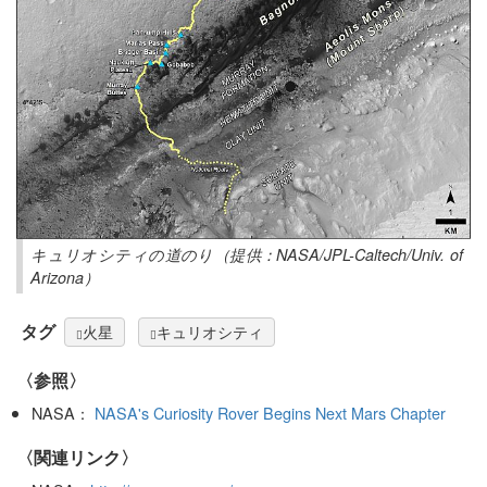
キュリオシティの道のり（提供：NASA/JPL-Caltech/Univ. of
Arizona）
タグ
火星
キュリオシティ
〈参照〉
NASA：
NASA's Curiosity Rover Begins Next Mars Chapter
〈関連リンク〉