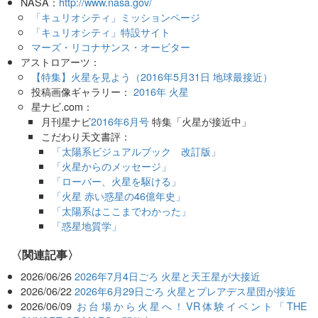
NASA：
http://www.nasa.gov/
「キュリオシティ」ミッションページ
「キュリオシティ」特設サイト
マーズ・リコナサンス・オービター
アストロアーツ：
【特集】火星を見よう（2016年5月31日 地球最接近）
投稿画像ギャラリー：
2016年 火星
星ナビ.com：
月刊星ナビ
2016年6月号
特集「火星が接近中」
こだわり天文書評：
「太陽系ビジュアルブック 改訂版」
「火星からのメッセージ」
「ローバー、火星を駆ける」
「火星 赤い惑星の46億年史」
「太陽系はここまでわかった」
「惑星地質学」
関連記事
2026/06/26
2026年7月4日ごろ 火星と天王星が大接近
2026/06/22
2026年6月29日ごろ 火星とプレアデス星団が接近
2026/06/09
お台場から火星へ！VR体験イベント「THE