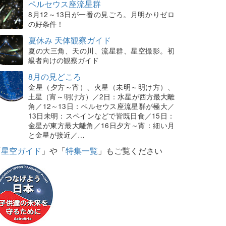
ペルセウス座流星群
8月12～13日が一番の見ごろ。月明かりゼロ
の好条件！
夏休み 天体観察ガイド
夏の大三角、天の川、流星群、星空撮影。初
級者向けの観察ガイド
8月の見どころ
金星（夕方～宵）、火星（未明～明け方）、
土星（宵～明け方）／2日：水星が西方最大離
角／12～13日：ペルセウス座流星群が極大／
13日未明：スペインなどで皆既日食／15日：
金星が東方最大離角／16日夕方～宵：細い月
と金星が接近／…
「
星空ガイド
」や「
特集一覧
」もご覧ください