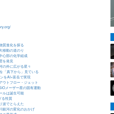
ry.org/
物質進化を探る
大移動の道のり
中心部の化学組成
雲を発見
河の外に広がる星々
」を「真下から」見ている
ンをAI×富岳で実現
アウトフロー・ジェット
iOメーザー星の固有運動
ールは誕生可能
ざる性質
リ波でとらえた
川銀河の変化のおかげ