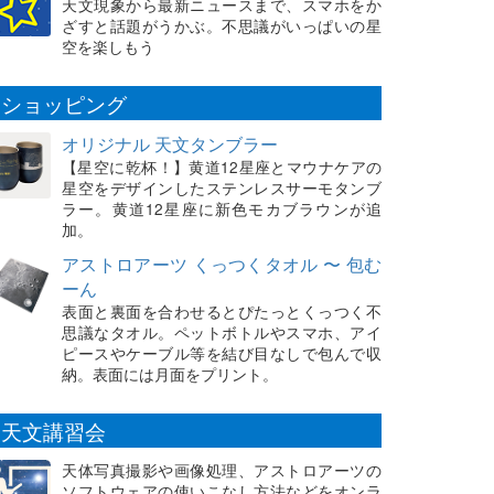
天文現象から最新ニュースまで、スマホをか
ざすと話題がうかぶ。不思議がいっぱいの星
空を楽しもう
ショッピング
オリジナル 天文タンブラー
【星空に乾杯！】黄道12星座とマウナケアの
星空をデザインしたステンレスサーモタンブ
ラー。黄道12星座に新色モカブラウンが追
加。
アストロアーツ くっつくタオル 〜 包む
ーん
表面と裏面を合わせるとぴたっとくっつく不
思議なタオル。ペットボトルやスマホ、アイ
ピースやケーブル等を結び目なしで包んで収
納。表面には月面をプリント。
天文講習会
天体写真撮影や画像処理、アストロアーツの
ソフトウェアの使いこなし方法などをオンラ