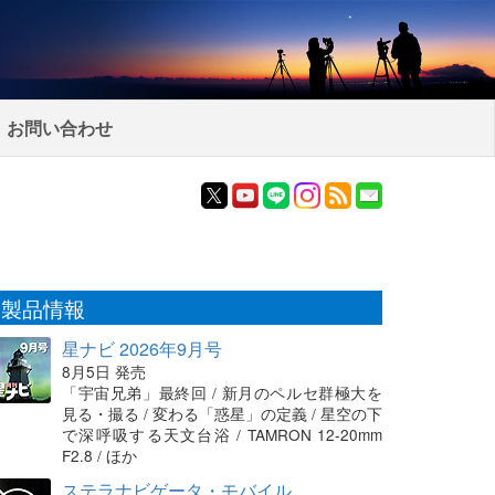
お問い合わせ
製品情報
星ナビ 2026年9月号
8月5日 発売
「宇宙兄弟」最終回 / 新月のペルセ群極大を
見る・撮る / 変わる「惑星」の定義 / 星空の下
で深呼吸する天文台浴 / TAMRON 12-20mm
F2.8 / ほか
ステラナビゲータ・モバイル