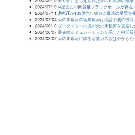
2024/09/19
鮮やかにとらえられた天の川銀河の最果
2024/07/19
ω星団に中間質量ブラックホールが存在
2024/07/11
JWSTが133億光年彼方に最遠の星団を
2024/07/04
天の川銀河の衛星銀河は理論予測の倍以
2024/06/10
ダークマターの塊が天の川銀河を貫通し
2024/06/07
最先端シミュレーションが示した中間質
2024/03/07
天の川銀河に降る水素ガス雲は外からや