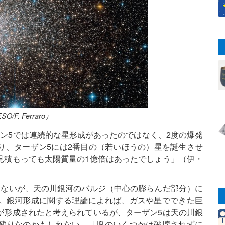
. Ferraro）
ン5では連続的な星形成があったのではなく、2度の爆発
り、ターザン5には2番目の（若いほうの）星を誕生させ
見積もっても太陽質量の1億倍はあったでしょう」（伊・
はないが、天の川銀河のバルジ（中心の膨らんだ部分）に
。銀河形成に関する理論によれば、ガスや星でできた巨
が形成されたと考えられているが、ターザン5は天の川銀
残りなのかもしれない。「塊のいくつかは破壊されずに