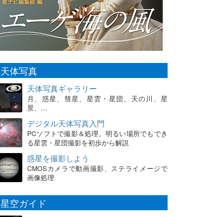
天体写真
天体写真ギャラリー
月、惑星、彗星、星雲・星団、天の川、星
景、…
デジタル天体写真入門
PCソフトで撮影＆処理。明るい場所でもでき
る星雲・星団撮影を初歩から解説
惑星を撮影しよう
CMOSカメラで動画撮影、ステライメージで
画像処理
星空ガイド