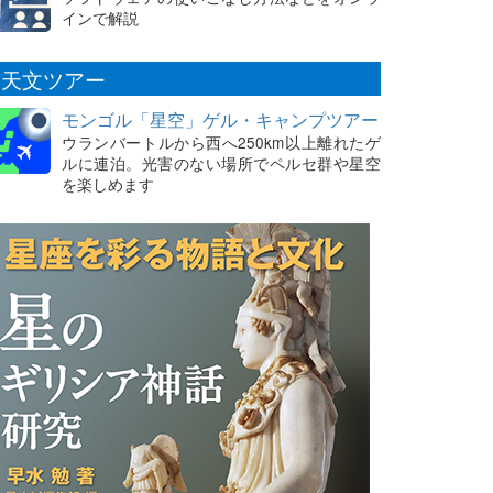
インで解説
天文ツアー
モンゴル「星空」ゲル・キャンプツアー
ウランバートルから西へ250km以上離れたゲ
ルに連泊。光害のない場所でペルセ群や星空
を楽しめます