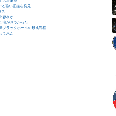
ての星形成
する強い証拠を発見
発見
上存在か
た痕が見つかった
量ブラックホールの形成過程
って来た