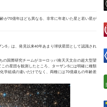
齢が70億年ほども異なる、非常に年老いた星と若い星が
ザン5」は、発見以来40年あまり球状星団として認識され
roさんたちの国際研究チームがヨーロッパ南天天文台の超大型望
てこの星団を観測したところ、ターザン5には明確に種類
化学組成の違いだけでなく、両種には70億歳もの年齢差