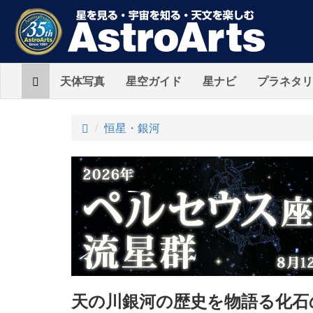
Home
天体写真
星空ガイド
星ナビ
プラネタリ
ト
恒星・銀河
ッ
プ
天の川銀河の歴史を物語る化石