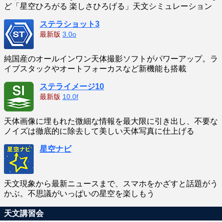
ど「星空ひろがる 楽しさひろげる」天文シミュレーション
ステラショット3
最新版
3.0o
純国産のオールインワン天体撮影ソフトがパワーアップ。ラ
イブスタックやオートフォーカスなど新機能も搭載
ステライメージ10
最新版
10.0f
天体画像に埋もれた微細な情報を最大限に引き出し、不要な
ノイズは徹底的に除去して美しい天体写真に仕上げる
星空ナビ
天文現象から最新ニュースまで、スマホをかざすと話題がう
かぶ。不思議がいっぱいの星空を楽しもう
天文講習会