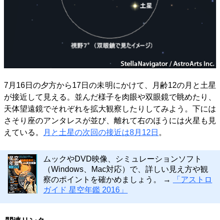
7月16日の夕方から17日の未明にかけて、月齢12の月と土星
が接近して見える。並んだ様子を肉眼や双眼鏡で眺めたり、
天体望遠鏡でそれぞれを拡大観察したりしてみよう。下には
さそり座のアンタレスが並び、離れて右のほうには火星も見
えている。
月と土星の次回の接近は8月12日
。
ムックやDVD映像、シミュレーションソフト
（Windows、Mac対応）で、詳しい見え方や観
察のポイントを確かめましょう。 →
「アストロ
ガイド 星空年鑑 2016」