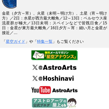
金星（夕方～宵）、火星（未明～明け方）、土星（宵～明け
方）／2日：水星が西方最大離角／12～13日：ペルセウス座
流星群が極大／13日未明：スペインなどで皆既日食／15
日：金星が東方最大離角／16日夕方～宵：細い月と金星が
接近／…
「
星空ガイド
」や「
特集一覧
」もご覧ください