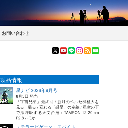
お問い合わせ
製品情報
星ナビ 2026年9月号
8月5日 発売
「宇宙兄弟」最終回 / 新月のペルセ群極大を
見る・撮る / 変わる「惑星」の定義 / 星空の下
で深呼吸する天文台浴 / TAMRON 12-20mm
F2.8 / ほか
ステラナビゲータ・モバイル