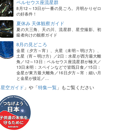
ペルセウス座流星群
8月12～13日が一番の見ごろ。月明かりゼロ
の好条件！
夏休み 天体観察ガイド
夏の大三角、天の川、流星群、星空撮影。初
級者向けの観察ガイド
8月の見どころ
金星（夕方～宵）、火星（未明～明け方）、
土星（宵～明け方）／2日：水星が西方最大離
角／12～13日：ペルセウス座流星群が極大／
13日未明：スペインなどで皆既日食／15日：
金星が東方最大離角／16日夕方～宵：細い月
と金星が接近／…
「
星空ガイド
」や「
特集一覧
」もご覧ください