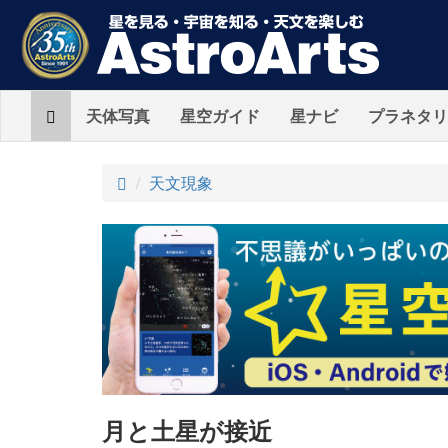
Home
天体写真
星空ガイド
星ナビ
プラネタリ
ト
天文現象
ッ
プ
月と土星が接近