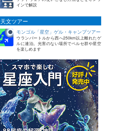
インで解説
天文ツアー
モンゴル「星空」ゲル・キャンプツアー
ウランバートルから西へ250km以上離れたゲ
ルに連泊。光害のない場所でペルセ群や星空
を楽しめます