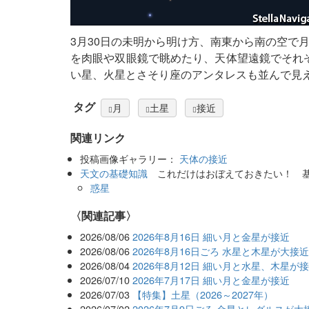
3月30日の未明から明け方、南東から南の空で
を肉眼や双眼鏡で眺めたり、天体望遠鏡でそれ
い星、火星とさそり座のアンタレスも並んで見
タグ
月
土星
接近
関連リンク
投稿画像ギャラリー：
天体の接近
天文の基礎知識
これだけはおぼえておきたい！ 
惑星
関連記事
2026/08/06
2026年8月16日 細い月と金星が接近
2026/08/06
2026年8月16日ごろ 水星と木星が大接
2026/08/04
2026年8月12日 細い月と水星、木星が
2026/07/10
2026年7月17日 細い月と金星が接近
2026/07/03
【特集】土星（2026～2027年）
2026/07/02
2026年7月9日ごろ 金星とレグルスが大