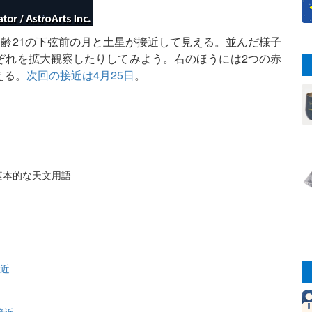
月齢21の下弦前の月と土星が接近して見える。並んだ様子
ぞれを拡大観察したりしてみよう。右のほうには2つの赤
える。
次回の接近は4月25日
。
基本的な天文用語
近
接近
接近