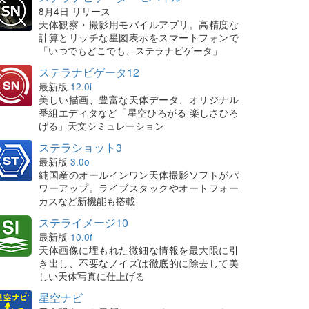
8月4日 リリース
天体観察・撮影用モバイルアプリ。高精度な
計算とリッチな星図表示をスマートフォンで
「いつでもどこでも、ステラナビゲータ」
ステラナビゲータ12
最新版
12.0i
美しい描画、豊富な天体データ、オリジナル
番組エディタなど「星空ひろがる 楽しさひろ
げる」天文シミュレーション
ステラショット3
最新版
3.0o
純国産のオールインワン天体撮影ソフトがパ
ワーアップ。ライブスタックやオートフォー
カスなど新機能も搭載
ステライメージ10
最新版
10.0f
天体画像に埋もれた微細な情報を最大限に引
き出し、不要なノイズは徹底的に除去して美
しい天体写真に仕上げる
星空ナビ