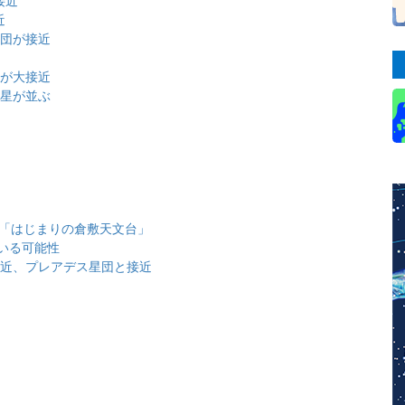
近
星団が接近
団が大接近
金星が並ぶ
と「はじまりの倉敷天文台」
いる可能性
大接近、プレアデス星団と接近