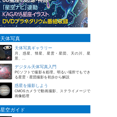
天体写真
天体写真ギャラリー
月、惑星、彗星、星雲・星団、天の川、星
景、…
デジタル天体写真入門
PCソフトで撮影＆処理。明るい場所でもでき
る星雲・星団撮影を初歩から解説
惑星を撮影しよう
CMOSカメラで動画撮影、ステライメージで
画像処理
星空ガイド