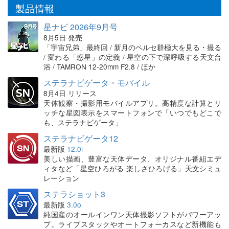
製品情報
星ナビ 2026年9月号
8月5日 発売
「宇宙兄弟」最終回 / 新月のペルセ群極大を見る・撮る
/ 変わる「惑星」の定義 / 星空の下で深呼吸する天文台
浴 / TAMRON 12-20mm F2.8 / ほか
ステラナビゲータ・モバイル
8月4日 リリース
天体観察・撮影用モバイルアプリ。高精度な計算とリ
ッチな星図表示をスマートフォンで「いつでもどこで
も、ステラナビゲータ」
ステラナビゲータ12
最新版
12.0i
美しい描画、豊富な天体データ、オリジナル番組エデ
ィタなど「星空ひろがる 楽しさひろげる」天文シミュ
レーション
ステラショット3
最新版
3.0o
純国産のオールインワン天体撮影ソフトがパワーアッ
プ。ライブスタックやオートフォーカスなど新機能も