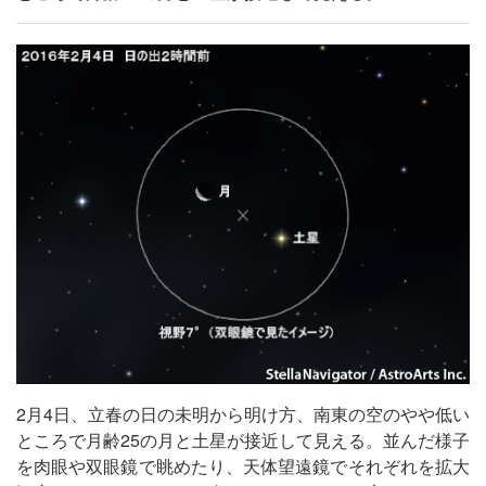
2月4日、立春の日の未明から明け方、南東の空のやや低い
ところで月齢25の月と土星が接近して見える。並んだ様子
を肉眼や双眼鏡で眺めたり、天体望遠鏡でそれぞれを拡大