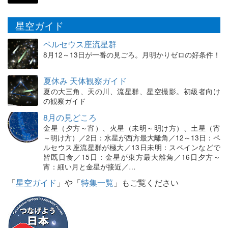
星空ガイド
ペルセウス座流星群
8月12～13日が一番の見ごろ。月明かりゼロの好条件！
夏休み 天体観察ガイド
夏の大三角、天の川、流星群、星空撮影。初級者向け
の観察ガイド
8月の見どころ
金星（夕方～宵）、火星（未明～明け方）、土星（宵
～明け方）／2日：水星が西方最大離角／12～13日：ペ
ルセウス座流星群が極大／13日未明：スペインなどで
皆既日食／15日：金星が東方最大離角／16日夕方～
宵：細い月と金星が接近／…
「
星空ガイド
」や「
特集一覧
」もご覧ください