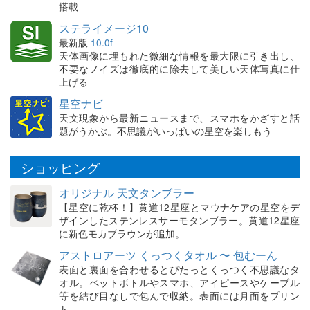
搭載
ステライメージ10
最新版
10.0f
天体画像に埋もれた微細な情報を最大限に引き出し、
不要なノイズは徹底的に除去して美しい天体写真に仕
上げる
星空ナビ
天文現象から最新ニュースまで、スマホをかざすと話
題がうかぶ。不思議がいっぱいの星空を楽しもう
ショッピング
オリジナル 天文タンブラー
【星空に乾杯！】黄道12星座とマウナケアの星空をデ
ザインしたステンレスサーモタンブラー。黄道12星座
に新色モカブラウンが追加。
アストロアーツ くっつくタオル 〜 包むーん
表面と裏面を合わせるとぴたっとくっつく不思議なタ
オル。ペットボトルやスマホ、アイピースやケーブル
等を結び目なしで包んで収納。表面には月面をプリン
ト。