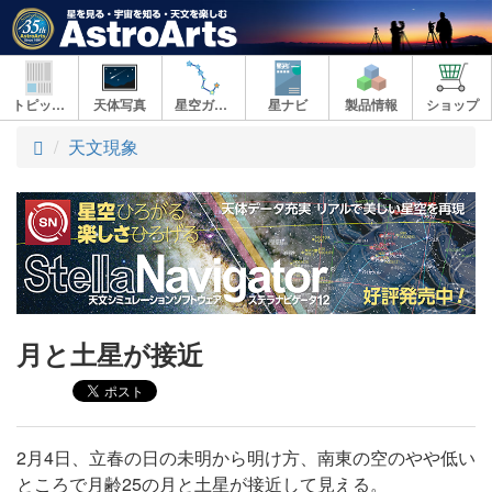
トピックス
天体写真
星空ガイド
星ナビ
製品情報
ショップ
ト
天文現象
ッ
プ
月と土星が接近
2月4日、立春の日の未明から明け方、南東の空のやや低い
ところで月齢25の月と土星が接近して見える。