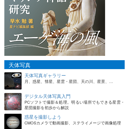
天体写真
天体写真ギャラリー
月、惑星、彗星、星雲・星団、天の川、星景、…
デジタル天体写真入門
PCソフトで撮影＆処理。明るい場所でもできる星雲・
星団撮影を初歩から解説
惑星を撮影しよう
CMOSカメラで動画撮影、ステライメージで画像処理