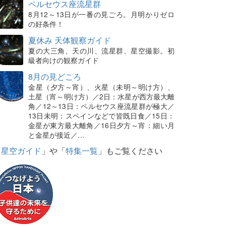
ペルセウス座流星群
8月12～13日が一番の見ごろ。月明かりゼロ
の好条件！
夏休み 天体観察ガイド
夏の大三角、天の川、流星群、星空撮影。初
級者向けの観察ガイド
8月の見どころ
金星（夕方～宵）、火星（未明～明け方）、
土星（宵～明け方）／2日：水星が西方最大離
角／12～13日：ペルセウス座流星群が極大／
13日未明：スペインなどで皆既日食／15日：
金星が東方最大離角／16日夕方～宵：細い月
と金星が接近／…
「
星空ガイド
」や「
特集一覧
」もご覧ください