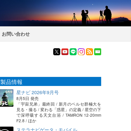
お問い合わせ
製品情報
星ナビ 2026年9月号
8月5日 発売
「宇宙兄弟」最終回 / 新月のペルセ群極大を
見る・撮る / 変わる「惑星」の定義 / 星空の下
で深呼吸する天文台浴 / TAMRON 12-20mm
F2.8 / ほか
ステラナビゲータ・モバイル