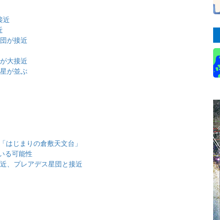
接近
近
星団が接近
団が大接近
金星が並ぶ
と「はじまりの倉敷天文台」
いる可能性
大接近、プレアデス星団と接近