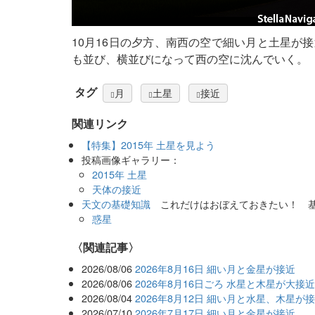
10月16日の夕方、南西の空で細い月と土星が
も並び、横並びになって西の空に沈んでいく。
タグ
月
土星
接近
関連リンク
【特集】2015年 土星を見よう
投稿画像ギャラリー：
2015年 土星
天体の接近
天文の基礎知識
これだけはおぼえておきたい！ 
惑星
関連記事
2026/08/06
2026年8月16日 細い月と金星が接近
2026/08/06
2026年8月16日ごろ 水星と木星が大接
2026/08/04
2026年8月12日 細い月と水星、木星が
2026/07/10
2026年7月17日 細い月と金星が接近