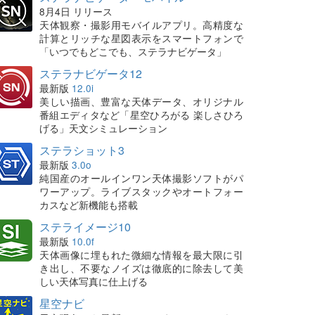
8月4日 リリース
天体観察・撮影用モバイルアプリ。高精度な
計算とリッチな星図表示をスマートフォンで
「いつでもどこでも、ステラナビゲータ」
ステラナビゲータ12
最新版
12.0i
美しい描画、豊富な天体データ、オリジナル
番組エディタなど「星空ひろがる 楽しさひろ
げる」天文シミュレーション
ステラショット3
最新版
3.0o
純国産のオールインワン天体撮影ソフトがパ
ワーアップ。ライブスタックやオートフォー
カスなど新機能も搭載
ステライメージ10
最新版
10.0f
天体画像に埋もれた微細な情報を最大限に引
き出し、不要なノイズは徹底的に除去して美
しい天体写真に仕上げる
星空ナビ