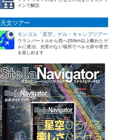
インで解説
天文ツアー
モンゴル「星空」ゲル・キャンプツアー
ウランバートルから西へ250km以上離れたゲ
ルに連泊。光害のない場所でペルセ群や星空
を楽しめます