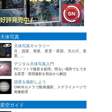
天体写真
天体写真ギャラリー
月、惑星、彗星、星雲・星団、天の川、星
景、…
デジタル天体写真入門
PCソフトで撮影＆処理。明るい場所でもでき
る星雲・星団撮影を初歩から解説
惑星を撮影しよう
CMOSカメラで動画撮影、ステライメージで
画像処理
星空ガイド