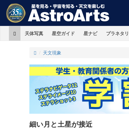
Home
天体写真
星空ガイド
星ナビ
プラネタリ
ト
天文現象
ッ
プ
細い月と土星が接近