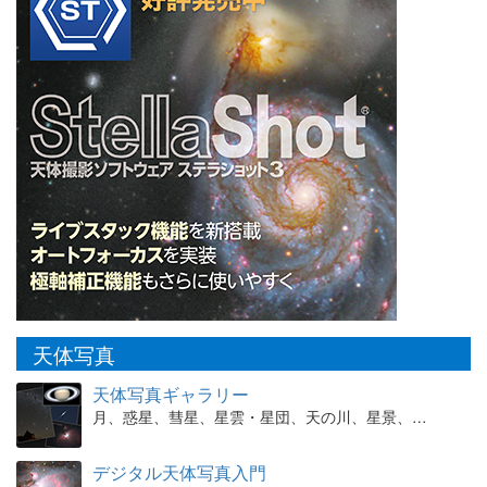
天体写真
天体写真ギャラリー
月、惑星、彗星、星雲・星団、天の川、星景、…
デジタル天体写真入門