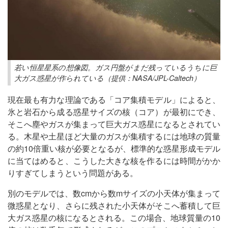
若い恒星星系の想像図。ガス円盤がまだ残っているうちに巨
大ガス惑星が作られている（提供：NASA/JPL-Caltech）
現在最も有力な理論である「コア集積モデル」によると、
氷と岩石から成る惑星サイズの核（コア）が最初にでき、
そこへ塵やガスが集まって巨大ガス惑星になるとされてい
る。木星や土星ほど大量のガスが集積するには地球の質量
の約10倍重い核が必要となるが、標準的な惑星形成モデル
に当てはめると、こうした大きな核を作るには時間がかか
りすぎてしまうという問題がある。
別のモデルでは、数cmから数mサイズの小天体が集まって
微惑星となり、さらに残された小天体がそこへ蓄積して巨
大ガス惑星の核になるとされる。この場合、地球質量の10