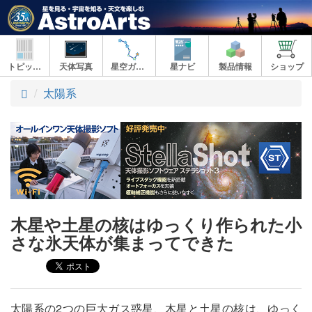
トピックス
天体写真
星空ガイド
星ナビ
製品情報
ショップ
ト
太陽系
ッ
プ
木星や土星の核はゆっくり作られた小
さな氷天体が集まってできた
太陽系の2つの巨大ガス惑星、木星と土星の核は、ゆっく