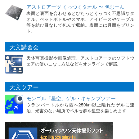
アストロアーツ くっつくタオル 〜 包むーん
表面と裏面を合わせるとぴたっとくっつく不思議なタ
オル。ペットボトルやスマホ、アイピースやケーブル
等を結び目なしで包んで収納。表面には月面をプリン
ト。
天文講習会
天体写真撮影や画像処理、アストロアーツのソフトウ
ェアの使いこなし方法などをオンラインで解説
天文ツアー
モンゴル「星空」ゲル・キャンプツアー
ウランバートルから西へ250km以上離れたゲルに連
泊。光害のない場所でペルセ群や星空を楽しめます