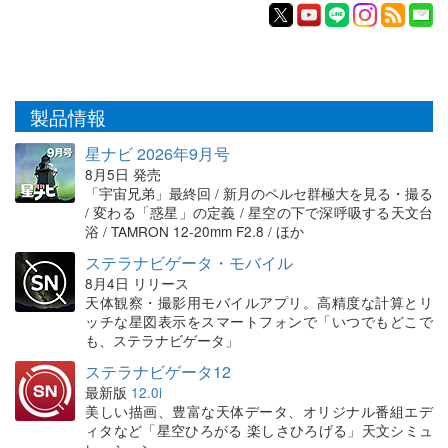
製品情報
星ナビ 2026年9月号
8月5日 発売
「宇宙兄弟」最終回 / 新月のペルセ群極大を見る・撮る
/ 変わる「惑星」の定義 / 星空の下で深呼吸する天文台
浴 / TAMRON 12-20mm F2.8 / ほか
ステラナビゲータ・モバイル
8月4日 リリース
天体観察・撮影用モバイルアプリ。高精度な計算とリ
ッチな星図表示をスマートフォンで「いつでもどこで
も、ステラナビゲータ」
ステラナビゲータ12
最新版
12.0i
美しい描画、豊富な天体データ、オリジナル番組エデ
ィタなど「星空ひろがる 楽しさひろげる」天文シミュ