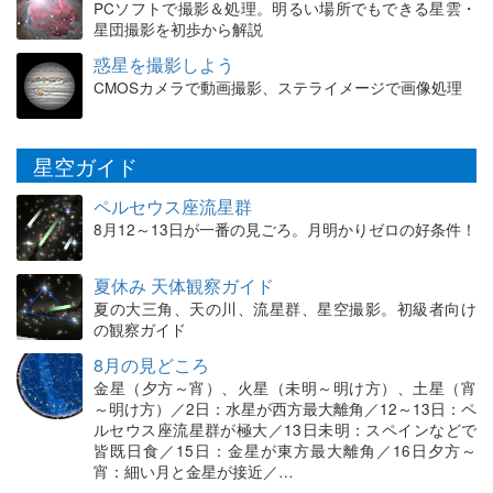
PCソフトで撮影＆処理。明るい場所でもできる星雲・
星団撮影を初歩から解説
惑星を撮影しよう
CMOSカメラで動画撮影、ステライメージで画像処理
星空ガイド
ペルセウス座流星群
8月12～13日が一番の見ごろ。月明かりゼロの好条件！
夏休み 天体観察ガイド
夏の大三角、天の川、流星群、星空撮影。初級者向け
の観察ガイド
8月の見どころ
金星（夕方～宵）、火星（未明～明け方）、土星（宵
～明け方）／2日：水星が西方最大離角／12～13日：ペ
ルセウス座流星群が極大／13日未明：スペインなどで
皆既日食／15日：金星が東方最大離角／16日夕方～
宵：細い月と金星が接近／…