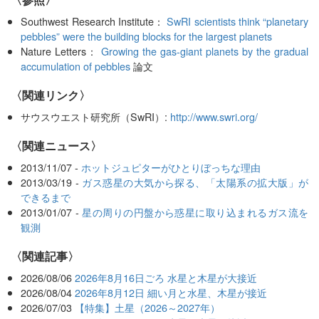
Southwest Research Institute：
SwRI scientists think “planetary
pebbles” were the building blocks for the largest planets
Nature Letters：
Growing the gas-giant planets by the gradual
accumulation of pebbles
論文
〈関連リンク〉
サウスウエスト研究所（SwRI）:
http://www.swri.org/
〈関連ニュース〉
2013/11/07 -
ホットジュピターがひとりぼっちな理由
2013/03/19 -
ガス惑星の大気から探る、「太陽系の拡大版」が
できるまで
2013/01/07 -
星の周りの円盤から惑星に取り込まれるガス流を
観測
関連記事
2026/08/06
2026年8月16日ごろ 水星と木星が大接近
2026/08/04
2026年8月12日 細い月と水星、木星が接近
2026/07/03
【特集】土星（2026～2027年）