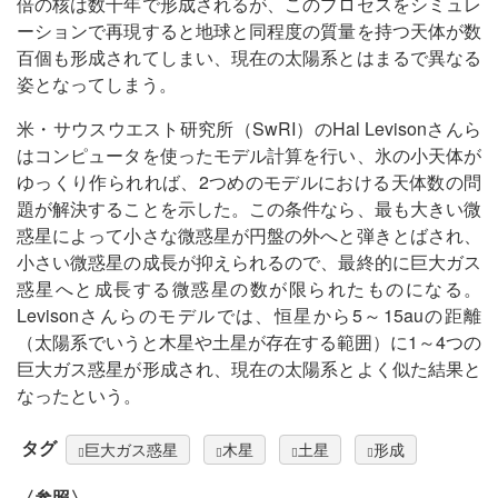
倍の核は数千年で形成されるが、このプロセスをシミュレ
ーションで再現すると地球と同程度の質量を持つ天体が数
百個も形成されてしまい、現在の太陽系とはまるで異なる
姿となってしまう。
米・サウスウエスト研究所（SwRI）のHal Levisonさんら
はコンピュータを使ったモデル計算を行い、氷の小天体が
ゆっくり作られれば、2つめのモデルにおける天体数の問
題が解決することを示した。この条件なら、最も大きい微
惑星によって小さな微惑星が円盤の外へと弾きとばされ、
小さい微惑星の成長が抑えられるので、最終的に巨大ガス
惑星へと成長する微惑星の数が限られたものになる。
Levisonさんらのモデルでは、恒星から5～15auの距離
（太陽系でいうと木星や土星が存在する範囲）に1～4つの
巨大ガス惑星が形成され、現在の太陽系とよく似た結果と
なったという。
タグ
巨大ガス惑星
木星
土星
形成
〈参照〉