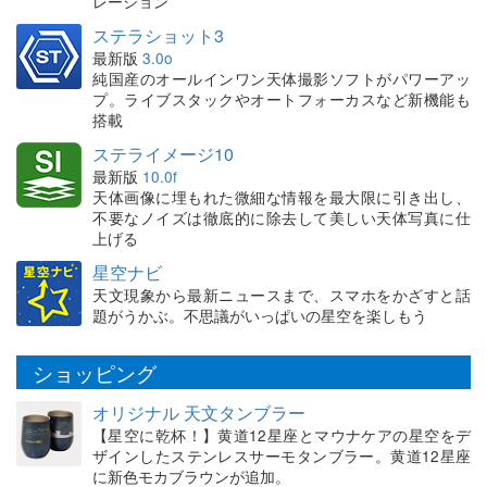
レーション
ステラショット3
最新版
3.0o
純国産のオールインワン天体撮影ソフトがパワーアッ
プ。ライブスタックやオートフォーカスなど新機能も
搭載
ステライメージ10
最新版
10.0f
天体画像に埋もれた微細な情報を最大限に引き出し、
不要なノイズは徹底的に除去して美しい天体写真に仕
上げる
星空ナビ
天文現象から最新ニュースまで、スマホをかざすと話
題がうかぶ。不思議がいっぱいの星空を楽しもう
ショッピング
オリジナル 天文タンブラー
【星空に乾杯！】黄道12星座とマウナケアの星空をデ
ザインしたステンレスサーモタンブラー。黄道12星座
に新色モカブラウンが追加。