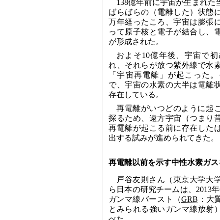
138億年前に宇宙が生まれ
ばらばらの（電離した）状態に
万年経ったころ、宇宙は膨張
って原子核と電子が結合し、
が形成された。
およそ10億年後、宇宙で
れ、それらが放つ紫外線で水
「宇宙再電離」が起こった。
で、宇宙の水素の大半は電離
存在している。
再電離がいつどのように起
探るため、遠方宇宙（つまり
再電離が起こる前に存在した
出する試みが進められてきた。
再電離以前を示す中性水素ガス
戸谷友則さん（東京大学大
ら日本の研究チームは、2013
ガンマ線バースト（
GRB
：大
とみられる強いガンマ線放射）「G
べた。