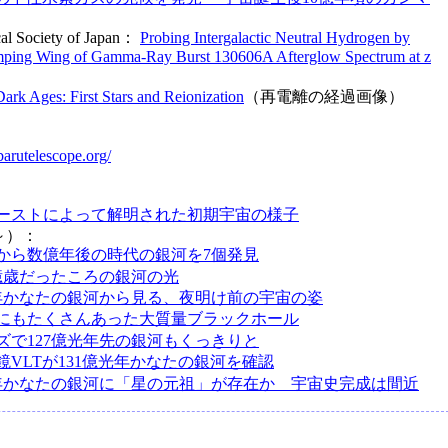
cal Society of Japan：
Probing Intergalactic Neutral Hydrogen by
ping Wing of Gamma-Ray Burst 130606A Afterglow Spectrum at z
ark Ages: First Stars and Reionization
（再電離の経過画像）
ubarutelescope.org/
ーストによって解明された初期宇宙の様子
～）：
から数億年後の時代の銀河を7個発見
億歳だったころの銀河の光
光年かなたの銀河から見る、夜明け前の宇宙の姿
にもたくさんあった大質量ブラックホール
ズで127億光年先の銀河もくっきりと
鏡VLTが131億光年かなたの銀河を確認
光年かなたの銀河に「星の元祖」が存在か 宇宙史完成は間近