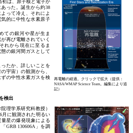
た当初は、原子核と電子が
あった。誕生から約38
によって冷え、それによ
電気的に中性な水素原子
初めての銀河や星が生ま
素が再び電離されていく
それから現在に至るま
状態の銀河間ガスとして
こったか、詳しいことを
昔の宇宙）の観測から、
はずの中性水素ガスを検
再電離の経過。クリックで拡大（提供：
NASA/WMAP Science Team。編集により追
記）
を検出
学院理学系研究科教授）
年6月に観測された明るい
質量星の爆発現象による
RB 130606A」を調