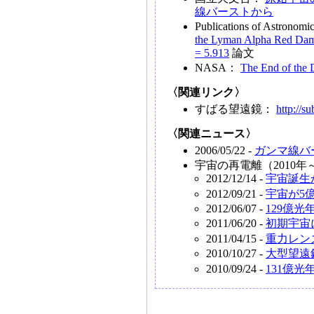
線バーストから
Publications of Astronomi
the Lyman Alpha Red Dam
= 5.913
論文
NASA：
The End of the D
〈関連リンク〉
すばる望遠鏡：
http://s
〈関連ニュース〉
2006/05/22 -
ガンマ線バ
宇宙の再電離（2010年
2012/12/14 -
宇宙誕生
2012/09/21 -
宇宙が5
2012/06/07 -
129億
2011/06/20 -
初期宇宙
2011/04/15 -
重力レン
2010/10/27 -
大型望遠
2010/09/24 -
131億