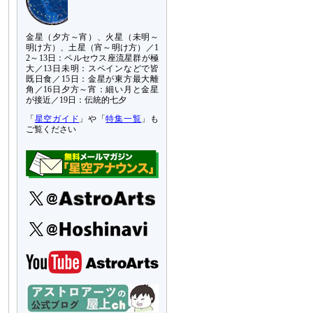
金星（夕方～宵）、火星（未明～
明け方）、土星（宵～明け方）／1
2～13日：ペルセウス座流星群が極
大／13日未明：スペインなどで皆
既日食／15日：金星が東方最大離
角／16日夕方～宵：細い月と金星
が接近／19日：伝統的七夕
「
星空ガイド
」や「
特集一覧
」も
ご覧ください