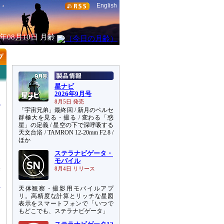
English
6年08月10日
月齢
星ナビ
2026年9月号
8月5日 発売
「宇宙兄弟」最終回 / 新月のペルセ
群極大を見る・撮る / 変わる「惑
星」の定義 / 星空の下で深呼吸する
天文台浴 / TAMRON 12-20mm F2.8 /
ほか
ステラナビゲータ・
見
モバイル
果
8月4日 リリース
天体観察・撮影用モバイルアプ
リ。高精度な計算とリッチな星図
表示をスマートフォンで「いつで
もどこでも、ステラナビゲータ」