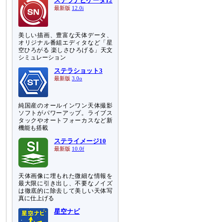
ステラナビゲータ12
最新版
12.0i
美しい描画、豊富な天体データ、
オリジナル番組エディタなど「星
空ひろがる 楽しさひろげる」天文
シミュレーション
ステラショット3
最新版
3.0o
純国産のオールインワン天体撮影
ソフトがパワーアップ。ライブス
タックやオートフォーカスなど新
機能も搭載
ステライメージ10
最新版
10.0f
天体画像に埋もれた微細な情報を
最大限に引き出し、不要なノイズ
は徹底的に除去して美しい天体写
真に仕上げる
星空ナビ