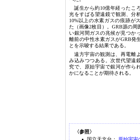
誕生から約10億年経ったこ
光をすばる望遠鏡で観測、分
10%以上の水素ガスの痕跡が
た（画像2枚目）。GRB源の
い銀河間ガスの兆候が見つか
離前の中性水素ガスがGRB発
とを示唆する結果である。
遠方宇宙の観測は、再電離
み込みつつある。次世代望遠
究で、原始宇宙で銀河が作ら
かになることが期待される。
〈参照〉
国立天文台：
原始宇宙