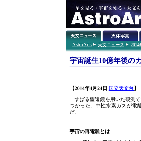
AstroArts
天文ニュース
201
宇宙誕生10億年後の
【2014年4月24日
国立天文台
】
すばる望遠鏡を用いた観測で
つかった。中性水素ガスが電
だ。
宇宙の再電離とは