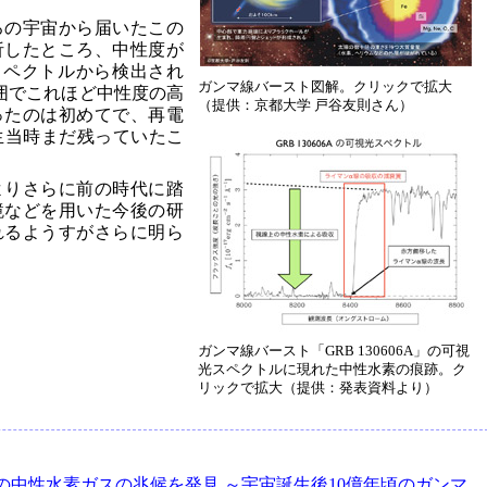
ろの宇宙から届いたこの
析したところ、中性度が
スペクトルから検出され
ガンマ線バースト図解。クリックで拡大
周囲でこれほど中性度の高
（提供：京都大学 戸谷友則さん）
ったのは初めてで、再電
生当時まだ残っていたこ
よりさらに前の時代に踏
鏡などを用いた今後の研
れるようすがさらに明ら
ガンマ線バースト「GRB 130606A」の可視
光スペクトルに現れた中性水素の痕跡。ク
リックで拡大（提供：発表資料より）
の中性水素ガスの兆候を発見 ～宇宙誕生後10億年頃のガンマ