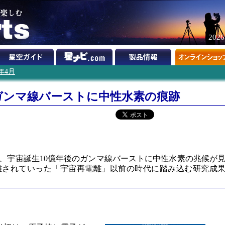
202
4年4月
ガンマ線バーストに中性水素の痕跡
、宇宙誕生10億年後のガンマ線バーストに中性水素の兆候が
離されていった「宇宙再電離」以前の時代に踏み込む研究成