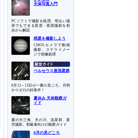
天体写真入門
PCソフトで撮影＆処理。明るい場
所でもできる星雲・星団撮影を初
歩から解説
惑星を撮影しよう
CMOSカメラで動画
撮影、ステライメー
ジで画像処理
ペルセウス座流星群
8月12～13日が一番の見ごろ。月明
かりゼロの好条件！
夏休み 天体観察ガ
イド
夏の大三角、天の川、流星群、星
空撮影。初級者向けの観察ガイド
8月の見どころ