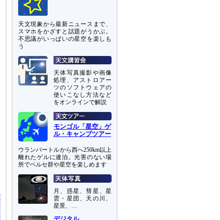
天文現象から最新ニュースまで、
スマホをかざすと話題がうかぶ。
不思議がいっぱいの星空を楽しも
う
天体写真撮影や画像
処理、アストロアー
ツのソフトウェアの
使いこなし方法など
をオンラインで解説
モンゴル「星空」ゲ
ル・キャンプツアー
ウランバートルから西へ250km以上
離れたゲルに連泊。光害のない場
所でペルセ群や星空を楽しめます
月、惑星、彗星、星
雲・星団、天の川、
星景、…
デジタル