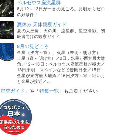
ペルセウス座流星群
8月12～13日が一番の見ごろ。月明かりゼロ
の好条件！
夏休み 天体観察ガイド
夏の大三角、天の川、流星群、星空撮影。初
級者向けの観察ガイド
8月の見どころ
金星（夕方～宵）、火星（未明～明け方）、
土星（宵～明け方）／2日：水星が西方最大離
角／12～13日：ペルセウス座流星群が極大／
13日未明：スペインなどで皆既日食／15日：
金星が東方最大離角／16日夕方～宵：細い月
と金星が接近／…
「
星空ガイド
」や「
特集一覧
」もご覧ください