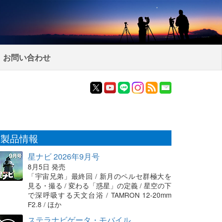
お問い合わせ
製品情報
星ナビ 2026年9月号
8月5日 発売
「宇宙兄弟」最終回 / 新月のペルセ群極大を
見る・撮る / 変わる「惑星」の定義 / 星空の下
で深呼吸する天文台浴 / TAMRON 12-20mm
F2.8 / ほか
ステラナビゲータ・モバイル