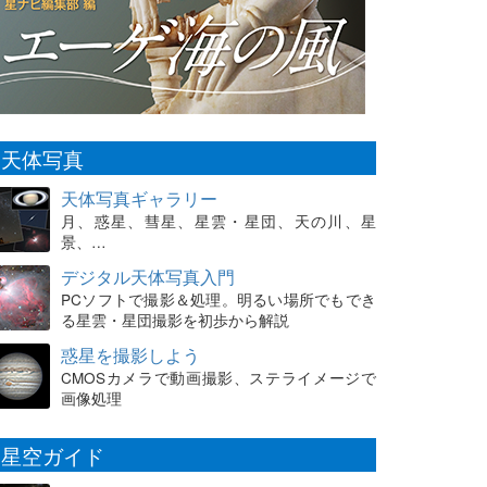
天体写真
天体写真ギャラリー
月、惑星、彗星、星雲・星団、天の川、星
景、…
デジタル天体写真入門
PCソフトで撮影＆処理。明るい場所でもでき
る星雲・星団撮影を初歩から解説
惑星を撮影しよう
CMOSカメラで動画撮影、ステライメージで
画像処理
星空ガイド