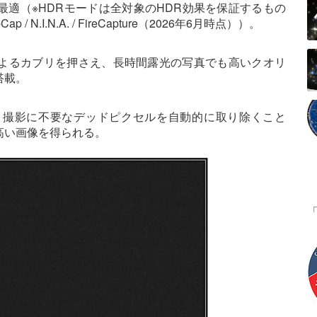
適（※HDRモードは全対象のHDR効果を保証するもの
.I.N.A. / FireCapture（2026年6月時点））。
よるカブリを押さえ、長時間露光の写真でも高いクオリ
搭載。
、撮影に不要なデッドピクセルを自動的に取り除くこと
高い画像を得られる。