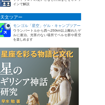
インで解説
天文ツアー
モンゴル「星空」ゲル・キャンプツアー
ウランバートルから西へ250km以上離れたゲ
ルに連泊。光害のない場所でペルセ群や星空
を楽しめます