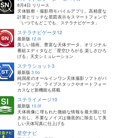
8月4日 リリース
天体観察・撮影用モバイルアプリ。高精度な
計算とリッチな星図表示をスマートフォンで
「いつでもどこでも、ステラナビゲータ」
ステラナビゲータ12
最新版
12.0i
美しい描画、豊富な天体データ、オリジナル
番組エディタなど「星空ひろがる 楽しさひろ
げる」天文シミュレーション
ステラショット3
最新版
3.0o
純国産のオールインワン天体撮影ソフトがパ
ワーアップ。ライブスタックやオートフォー
カスなど新機能も搭載
ステライメージ10
最新版
10.0f
天体画像に埋もれた微細な情報を最大限に引
き出し、不要なノイズは徹底的に除去して美
しい天体写真に仕上げる
星空ナビ