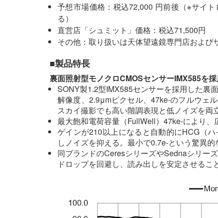
予想市場価格：税込72,000 円前後（※サ
る）
直営店「シュミット」価格：税込71,500円
その他：取り扱いは天体望遠鏡専門店および
■製品特長
裏面照射型モノクロCMOSセンサーIMX585を採
SONY製1.2型IMX585センサーを採用した裏
解像度、2.9μmピクセル、47ke-のフル
スカイ撮影でも高い階調表現と低ノイズを両
最大飽和電荷容量（FullWell）47ke-
ゲインが210以上になると自動的にHCG（
しノイズを抑える。最小で0.7e-という驚異
同ブランドのCeresシリーズやSednaシリー
ドロップを回避し、読み出しを安定させるこ