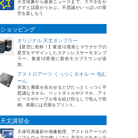
天文現象から最新ニュースまで、スマホをか
ざすと話題がうかぶ。不思議がいっぱいの星
空を楽しもう
ショッピング
オリジナル 天文タンブラー
【星空に乾杯！】黄道12星座とマウナケアの
星空をデザインしたステンレスサーモタンブ
ラー。黄道12星座に新色モカブラウンが追
加。
アストロアーツ くっつくタオル 〜 包む
ーん
表面と裏面を合わせるとぴたっとくっつく不
思議なタオル。ペットボトルやスマホ、アイ
ピースやケーブル等を結び目なしで包んで収
納。表面には月面をプリント。
天文講習会
天体写真撮影や画像処理、アストロアーツの
ソフトウェアの使いこなし方法などをオンラ