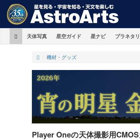
Home
天体写真
星空ガイド
星ナビ
プラネタリ
ト
機材・グッズ
ッ
プ
Player Oneの天体撮影用CM