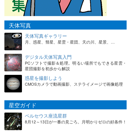
天体写真
天体写真ギャラリー
月、惑星、彗星、星雲・星団、天の川、星景、…
デジタル天体写真入門
PCソフトで撮影＆処理。明るい場所でもできる星雲・
星団撮影を初歩から解説
惑星を撮影しよう
CMOSカメラで動画撮影、ステライメージで画像処理
星空ガイド
ペルセウス座流星群
8月12～13日が一番の見ごろ。月明かりゼロの好条件！