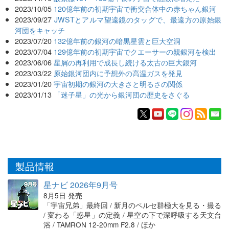
2023/10/05
120億年前の初期宇宙で衝突合体中の赤ちゃん銀河
2023/09/27
JWSTとアルマ望遠鏡のタッグで、最遠方の原始銀
河団をキャッチ
2023/07/20
132億年前の銀河の暗黒星雲と巨大空洞
2023/07/04
129億年前の初期宇宙でクエーサーの親銀河を検出
2023/06/06
星屑の再利用で成長し続ける太古の巨大銀河
2023/03/22
原始銀河団内に予想外の高温ガスを発見
2023/01/20
宇宙初期の銀河の大きさと明るさの関係
2023/01/13
「迷子星」の光から銀河団の歴史をさぐる
製品情報
星ナビ 2026年9月号
8月5日 発売
「宇宙兄弟」最終回 / 新月のペルセ群極大を見る・撮る
/ 変わる「惑星」の定義 / 星空の下で深呼吸する天文台
浴 / TAMRON 12-20mm F2.8 / ほか