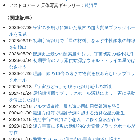
アストロアーツ 天体写真ギャラリー：
銀河団
関連記事
2026/07/09
宇宙の夜明けに輝いた最古の超大質量ブラックホー
ルを発見
2026/06/19
初期宇宙銀河で「星の材料」を示す中性酸素の輝線
を初検出
2026/05/20
観測史上最少の酸素量をもつ、宇宙初期の極小銀河
2026/03/04
初期宇宙のフッ素供給源はウォルフ・ライエ星では
なさそう
2026/01/26
理論上限の13倍の速さで物質を飲み込む巨大ブラッ
クホール
2025/08/18
「宇宙ぶどう」が破った銀河誕生の常識
2024/12/24
原始銀河団でブラックホール活動により一斉に活動
を停止した銀河
2024/10/16
アルマ望遠鏡、最も遠い回転円盤銀河を発見
2024/01/09
最遠方銀河で理論予測を超える活発な星の誕生
2023/12/18
初期宇宙の銀河に予想以上に多く窒素が存在
2023/12/12
遠方宇宙に多数の活動的な大質量ブラックホールが
存在
2023/11/16
酸素は131～133億年前の宇宙で急激に増えた