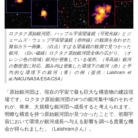
ロクタク原始銀河団。ハッブル宇宙望遠鏡（可視光線）とジ
ェームズ・ウェッブ宇宙望遠鏡（赤外線）の観測を合わせた
擬似カラー画像。（白点）すばる望遠鏡の観測で見つかった
銀河、（白い破線）ロクタク原始銀河団全体の広がり、（オ
レンジ色の領域）銀河が密集している場所。（等高線）銀河
の数密度に対応。囲み内は密集した環境下の銀河（赤）と平
均的な環境下の銀河（青）の例（提供：Laishram et
al./NAOJ/NASA/ESA/CSA）
「原始銀河団は、現在の宇宙で最も巨大な構造物の建設現
場です。ロクタク原始銀河団の4つの銀河集中域のそれぞ
れが、将来、大規模な銀河団へ成長すると考えられます。
明瞭な構造を持つ原始銀河団が見つかったことで、初期宇
宙において環境が銀河成長へ与える影響を調べる貴重な機
会が得られました」（Laishramさん）。