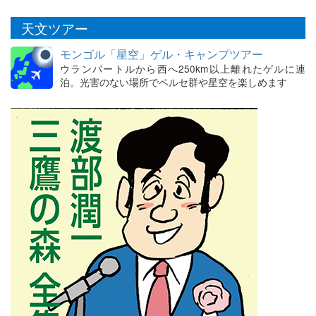
天文ツアー
モンゴル「星空」ゲル・キャンプツアー
ウランバートルから西へ250km以上離れたゲルに連
泊。光害のない場所でペルセ群や星空を楽しめます