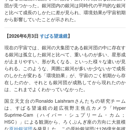
団が見つかった。銀河団内の銀河は同時代の平均的な銀河
と比べて成長のしかたに差が見られ、環境効果が宇宙初期
から影響していたことが示された。
【2026年6月3日
すばる望遠鏡
】
現在の宇宙では、銀河の大集団である銀河団の中に存在す
る銀河は孤立した銀河と比べて、重いものが多い、星形成
が止まりやすい、形が丸くなる、といった様々な違いが見
られる。このような、周囲に銀河が多いか少ないかで成長
のしかたが変わる「環境効果」が、宇宙のごく初期から存
在したのか、それとも銀河団が成熟してから現れたのか
は、これまでよくわかっていなかった。
国立天文台のRonaldo Laishramさんたちの研究チーム
は、すばる望遠鏡の超広視野主焦点カメラ「Hyper
Suprime-Cam（ハイパー・シュプリーム・カム；
HSC）」による観測から、ろくぶんぎ座の方向に大規模
な
原始銀河団
を発見した。この原始銀河団は126億光年彼