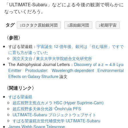
「ULTIMATE-Subaru」などによる今後の観測で明らかに
なっていくだろう。
タグ
ロクタク原始銀河団
原始銀河団
初期宇宙
〈参照〉
すばる望遠鏡：
宇宙誕生 12 億年後、銀河は「住む場所」ですで
に育ち方が違っていた
国立天文台
/
東京大学大学院総合文化研究所
The Astrophysical Journal Letters：
Discovery of a z ≃ 4.9 Lyα
Emitter Protocluster: Wavelength-dependent Environmental
Effects on Galaxy Structure
論文
〈関連リンク〉
すばる望遠鏡
超広視野主焦点カメラ HSC (Hyper Suprime-Cam)
超広視野多天体分光器 ʻŌnohiʻula PFS
ULTIMATE-Subaru プロジェクトウェブサイト
すばる望遠鏡次世代補償光学 ULTIMATE-Subaru
James Webb Space Telescope