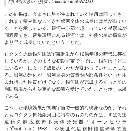
約1.4倍大きい（提供：Laishram et al./NAOJ）
この結果は、今まさに星が生まれている場所は同じでも、
これまで積み重なってきた銀河全体の成長には差が出てい
ることを示している。銀河中心部で起こっている星形成が
同程度でも、密集環境にある銀河では、外側の星の構造が
より早く成長していたということだ。
ロクタク原始銀河団は宇宙誕生から12億年後の時代に存在
しているが、そのような初期宇宙ですでに、銀河は「どこ
にいるか」によって成長のしかたが変わっていたことにな
る。銀河の進化が、銀河自身の質量や内部条件といった生
まれ持った性質だけでなく、銀河団が完成するずっと前の
周囲環境からも決定的な影響を受けていたことを示す成果
である。
こうした環境効果が初期宇宙で一般的な現象なのか、それ
ともロクタク原始銀河団に特有のものなのかは、すばる望
遠鏡の超広視野多天体分光器「オーノヒウラ
（ʻŌnohiʻula）PFS」や次世代広視野補償光学装置