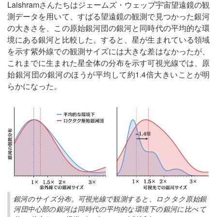
Laishramさんたちはジェームズ・ウェッブ宇宙望遠鏡の観
測データを用いて、すばる望遠鏡の観測で見つかった銀河
の大きさを、この原始銀河団の銀河と同時代の平均的な環
境にある銀河と比較した。すると、星が生まれている領域
を示す紫外線での観測サイズには大きな差はなかったが、
これまでに生まれた星全体の分布を示す可視光線では、原
始銀河団の銀河のほうが平均して約1.4倍大きいことが明
らかになった。
銀河のサイズ分布。可視光線で観測すると、ロクタク原始銀
河団中心部の銀河は同時代の平均的な環境下の銀河に比べて