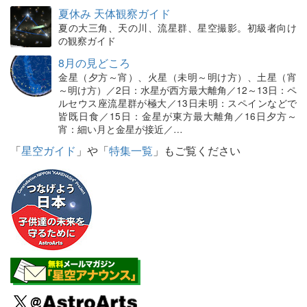
夏休み 天体観察ガイド
夏の大三角、天の川、流星群、星空撮影。初級者向け
の観察ガイド
8月の見どころ
金星（夕方～宵）、火星（未明～明け方）、土星（宵
～明け方）／2日：水星が西方最大離角／12～13日：ペ
ルセウス座流星群が極大／13日未明：スペインなどで
皆既日食／15日：金星が東方最大離角／16日夕方～
宵：細い月と金星が接近／…
「
星空ガイド
」や「
特集一覧
」もご覧ください