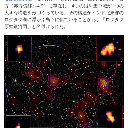
方（赤方偏移z=4.9）に存在し、4つの銀河集中域が1つの
大きな構造を形づくっている。その構造がインド北東部の
ロクタク湖に浮かぶ島々に似ていることから、「ロクタク
原始銀河団」と名付けられた。