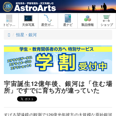
トピックス
天体写真
星空ガイド
星ナビ
製品情報
ショップ
ト
恒星・銀河
ッ
プ
宇宙誕生12億年後、銀河は「住む場
所」ですでに育ち方が違っていた
すばる望遠鏡の観測で126億光年彼方の大規模な原始銀河