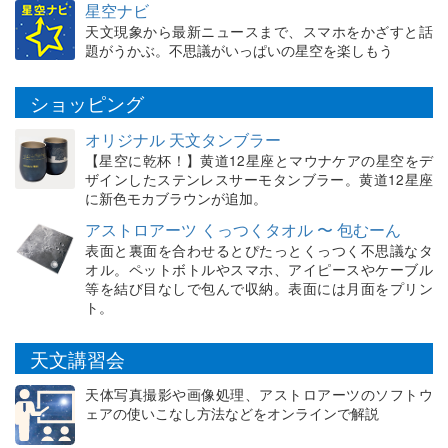
星空ナビ
天文現象から最新ニュースまで、スマホをかざすと話
題がうかぶ。不思議がいっぱいの星空を楽しもう
ショッピング
オリジナル 天文タンブラー
【星空に乾杯！】黄道12星座とマウナケアの星空をデ
ザインしたステンレスサーモタンブラー。黄道12星座
に新色モカブラウンが追加。
アストロアーツ くっつくタオル 〜 包むーん
表面と裏面を合わせるとぴたっとくっつく不思議なタ
オル。ペットボトルやスマホ、アイピースやケーブル
等を結び目なしで包んで収納。表面には月面をプリン
ト。
天文講習会
天体写真撮影や画像処理、アストロアーツのソフトウ
ェアの使いこなし方法などをオンラインで解説