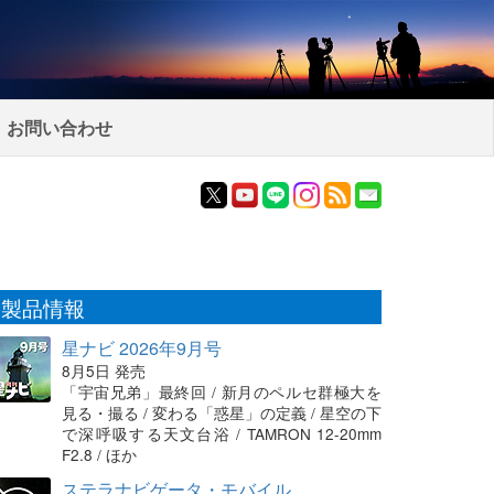
お問い合わせ
製品情報
星ナビ 2026年9月号
8月5日 発売
「宇宙兄弟」最終回 / 新月のペルセ群極大を
見る・撮る / 変わる「惑星」の定義 / 星空の下
で深呼吸する天文台浴 / TAMRON 12-20mm
F2.8 / ほか
ステラナビゲータ・モバイル