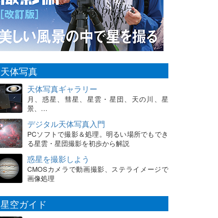
天体写真
天体写真ギャラリー
月、惑星、彗星、星雲・星団、天の川、星
景、…
デジタル天体写真入門
PCソフトで撮影＆処理。明るい場所でもでき
る星雲・星団撮影を初歩から解説
惑星を撮影しよう
CMOSカメラで動画撮影、ステライメージで
画像処理
星空ガイド