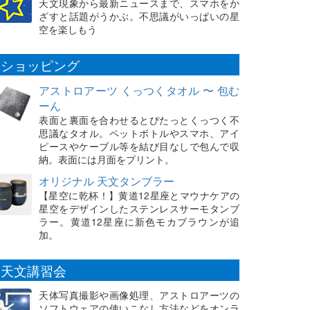
天文現象から最新ニュースまで、スマホをか
ざすと話題がうかぶ。不思議がいっぱいの星
空を楽しもう
ショッピング
アストロアーツ くっつくタオル 〜 包む
ーん
表面と裏面を合わせるとぴたっとくっつく不
思議なタオル。ペットボトルやスマホ、アイ
ピースやケーブル等を結び目なしで包んで収
納。表面には月面をプリント。
オリジナル 天文タンブラー
【星空に乾杯！】黄道12星座とマウナケアの
星空をデザインしたステンレスサーモタンブ
ラー。黄道12星座に新色モカブラウンが追
加。
天文講習会
天体写真撮影や画像処理、アストロアーツの
ソフトウェアの使いこなし方法などをオンラ