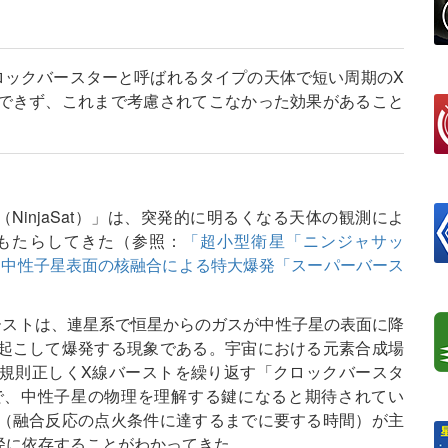
ロックバースターと呼ばれるタイプの天体で短い周期のX
できず、これまで考慮されてこなかった効果があること
injaSat）」は、突発的に明るくなる天体の観測によ
もたらしてきた（参照：
「超小型衛星「ニンジャサッ
「中性子星表面の核融合による特大爆発「スーパーバース
ーストは、連星系で恒星からのガスが中性子星の表面に降
起こして爆発する現象である。宇宙における元素合成場
規則正しくX線バーストを繰り返す「クロックバースタ
で、中性子星の物理を理解する鍵になると期待されてい
（融合反応の点火条件に達するまでに要する時間）が主
径に依存することがわかってきた。