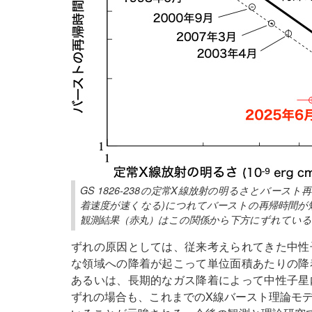
GS 1826-238の定常X線放射の明るさとバー
着速度が速くなる)につれてバーストの再帰時間が
観測結果（赤丸）はこの関係から下方にずれている
ずれの原因としては、従来考えられてきた中性
な領域への降着が起こって単位面積あたりの降
あるいは、長期的なガス降着によって中性子星
ずれの場合も、これまでのX線バースト理論モ