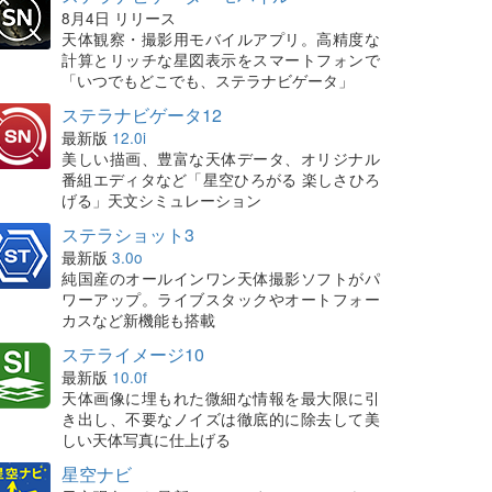
8月4日 リリース
天体観察・撮影用モバイルアプリ。高精度な
計算とリッチな星図表示をスマートフォンで
「いつでもどこでも、ステラナビゲータ」
ステラナビゲータ12
最新版
12.0i
美しい描画、豊富な天体データ、オリジナル
番組エディタなど「星空ひろがる 楽しさひろ
げる」天文シミュレーション
ステラショット3
最新版
3.0o
純国産のオールインワン天体撮影ソフトがパ
ワーアップ。ライブスタックやオートフォー
カスなど新機能も搭載
ステライメージ10
最新版
10.0f
天体画像に埋もれた微細な情報を最大限に引
き出し、不要なノイズは徹底的に除去して美
しい天体写真に仕上げる
星空ナビ