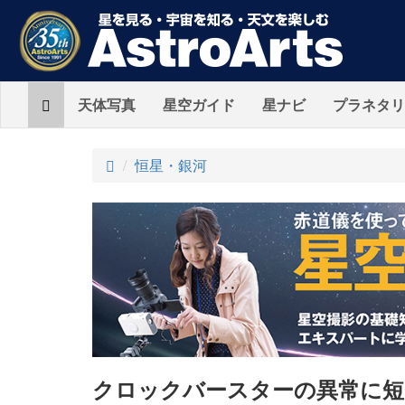
Home
天体写真
星空ガイド
星ナビ
プラネタリ
ト
恒星・銀河
ッ
プ
クロックバースターの異常に短