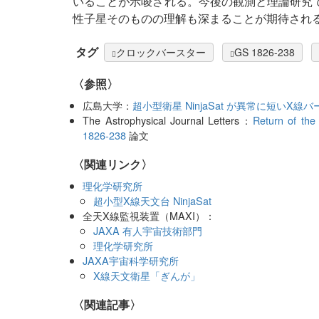
いることが示唆される。今後の観測と理論研究
性子星そのものの理解も深まることが期待され
タグ
クロックバースター
GS 1826-238
〈参照〉
広島大学：
超小型衛星 NinjaSat が異常に短い
The Astrophysical Journal Letters：
Return of the
1826-238
論文
〈関連リンク〉
理化学研究所
超小型X線天文台 NinjaSat
全天X線監視装置（MAXI）：
JAXA 有人宇宙技術部門
理化学研究所
JAXA宇宙科学研究所
X線天文衛星「ぎんが」
関連記事