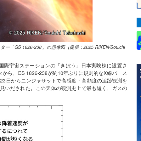
1826-238」の想像図（提供：2025 RIKEN/Souichi
国際宇宙ステーションの「きぼう」日本実験棟に設置さ
ら、GS 1826-238が約10年ぶりに規則的なX線バース
23日からニンジャサットで高感度・高頻度の追跡観測を
が見いだされた。この天体の観測史上で最も短く、ガスの