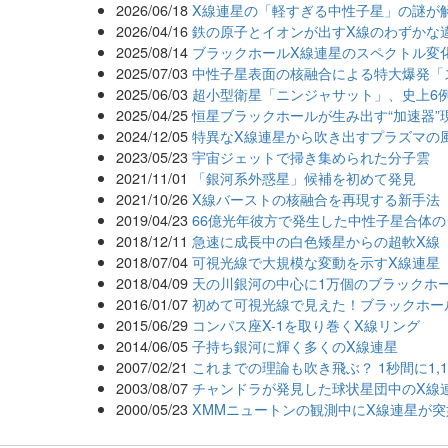
2026/06/18
X線連星の「軽すぎる中性子星」の謎が
2026/04/16
鉄の原子とイオンが出すX線のわずかな違
2025/08/14
ブラックホールX線連星のスペクトル変化
2025/07/03
中性子星表面の核融合による特大爆発「
2025/06/03
超小型衛星「ニンジャサット」、史上6
2025/04/25
恒星ブラックホールが生み出す“加速器”現
2024/12/05
特異なX線連星から吹き出すプラズマの
2023/05/23
宇宙ジェットで掃き集められた分子雲
2021/11/01
「銀河系外惑星」候補を初めて発見
2021/10/26
X線バーストの核融合を再現する新手法
2019/04/23
66億光年彼方で発生した中性子星合体
2018/12/11
急速に成長中の白色矮星からの超軟X線
2018/07/04
可視光線で大規模な変動を示すX線連星
2018/04/09
天の川銀河の中心に1万個のブラックホ
2016/01/07
初めて可視光線で見えた！ブラックホー
2015/06/29
コンパス座X-1を取り巻くX線リング
2014/06/05
子持ち銀河に輝く多くのX線連星
2007/02/21
これまでの理論も吹き飛ぶ？ 1秒間に1,
2003/08/07
チャンドラが発見した球状星団中のX線
2000/05/23
XMMニュートンの観測中にX線連星が突如