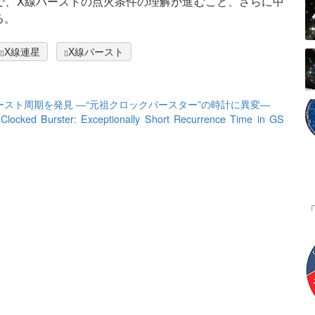
で、X線バーストの点火条件の理解が進むこと、さらに中
る。
X線連星
X線バースト
X線バースト周期を発見 ―“元祖クロックバースター”の時計に異変―
 Clocked Burster: Exceptionally Short Recurrence Time in GS