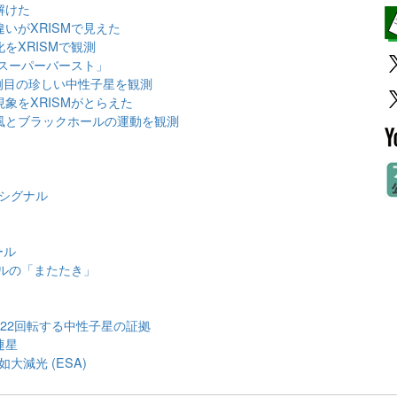
解けた
いがXRISMで見えた
をXRISMで観測
スーパーバースト」
例目の珍しい中性子星を観測
象をXRISMがとらえた
風とブラックホールの運動を観測
のシグナル
ール
ルの「またたき」
122回転する中性子星の証拠
連星
大減光 (ESA)