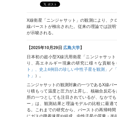
X線衛星「ニンジャサット」の観測により、ク
線バーストが検出された。従来の理論では説明
が示唆される。
【2025年10月29日
広島大学
】
日本初の超小型X線汎用衛星「ニンジャサット（N
り、高エネルギー現象の研究に様々な貢献を
ト」、史上6例目の珍しい中性子星を観測」
／
ト」
）。
ニンジャサットの観測対象の一つであるX線バ
り積もって温度と圧力が上昇し、核融合反応を
所の一つとしても注目されているが、なかでも
ー」は、観測結果と理論モデルの比較に最適
る。これまでの研究から、バーストの再帰時間
にガスの降着速度や組成、中性子星の質量・半