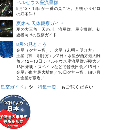
ペルセウス座流星群
8月12～13日が一番の見ごろ。月明かりゼロ
の好条件！
夏休み 天体観察ガイド
夏の大三角、天の川、流星群、星空撮影。初
級者向けの観察ガイド
8月の見どころ
金星（夕方～宵）、火星（未明～明け方）、
土星（宵～明け方）／2日：水星が西方最大離
角／12～13日：ペルセウス座流星群が極大／
13日未明：スペインなどで皆既日食／15日：
金星が東方最大離角／16日夕方～宵：細い月
と金星が接近／…
「
星空ガイド
」や「
特集一覧
」もご覧ください