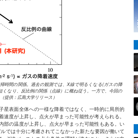
スト再帰時間の関係。過去の観測では、X線で明るくなる(ガスの降
短くなり、反比例の関係（点線）に概ね従う。一方で、今回の
（提供：広島大学リリース）
子星表面全体への一様な降着ではなく、一時的に局所的
着速度が上昇し、点火が早まった可能性が考えられる。
内部の温度が上昇し、点火が早まった可能性もある。い
デルでは十分に考慮されてこなかった新たな要因が働いて