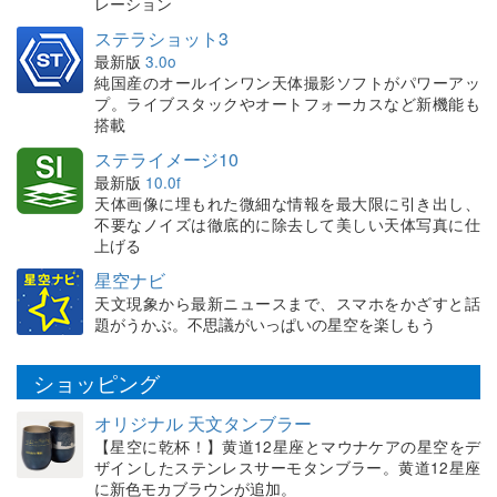
レーション
ステラショット3
最新版
3.0o
純国産のオールインワン天体撮影ソフトがパワーアッ
プ。ライブスタックやオートフォーカスなど新機能も
搭載
ステライメージ10
最新版
10.0f
天体画像に埋もれた微細な情報を最大限に引き出し、
不要なノイズは徹底的に除去して美しい天体写真に仕
上げる
星空ナビ
天文現象から最新ニュースまで、スマホをかざすと話
題がうかぶ。不思議がいっぱいの星空を楽しもう
ショッピング
オリジナル 天文タンブラー
【星空に乾杯！】黄道12星座とマウナケアの星空をデ
ザインしたステンレスサーモタンブラー。黄道12星座
に新色モカブラウンが追加。