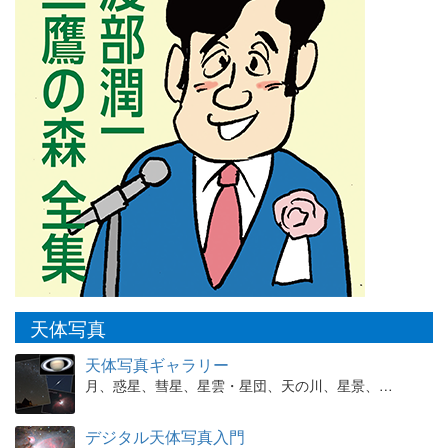
天体写真
天体写真ギャラリー
月、惑星、彗星、星雲・星団、天の川、星景、…
デジタル天体写真入門