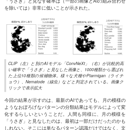
「うさぎ」と見なす確率は（一部の画像とAIの組み合わせ
を除いては）非常に低いことが示された。
CLIP（左）と別のAIモデル「ConvNeXt」（右）が比較的高
い確率で「うさぎ」と見なした画像と、1000種類から選ばれ
た上位10種類の候補物体。様々な犬種やPtarmigan（ライチ
ョウ）、Nematode（線虫）などと判定されている。画像ク
リックで表示拡大
今回の結果が示すのは、最新のAIであっても、月の模様の
ようなおぼろげなパターンの分類結果はモデルによって変
化するらしいということだ。人間も同様に、月の模様を
「うさぎ」と見なしたのは、最初は一部だけだったのかも
しれない。そこには単なるパターン認識だけではなく、文