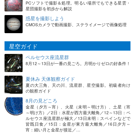
PCソフトで撮影＆処理。明るい場所でもできる星雲・
星団撮影を初歩から解説
惑星を撮影しよう
CMOSカメラで動画撮影、ステライメージで画像処理
星空ガイド
ペルセウス座流星群
8月12～13日が一番の見ごろ。月明かりゼロの好条件！
夏休み 天体観察ガイド
夏の大三角、天の川、流星群、星空撮影。初級者向け
の観察ガイド
8月の見どころ
金星（夕方～宵）、火星（未明～明け方）、土星（宵
～明け方）／2日：水星が西方最大離角／12～13日：ペ
ルセウス座流星群が極大／13日未明：スペインなどで
皆既日食／15日：金星が東方最大離角／16日夕方～
宵：細い月と金星が接近／…