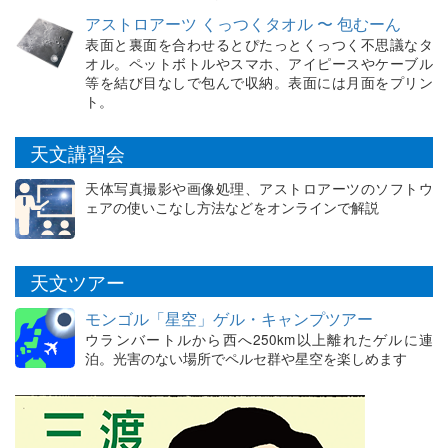
アストロアーツ くっつくタオル 〜 包むーん
表面と裏面を合わせるとぴたっとくっつく不思議なタ
オル。ペットボトルやスマホ、アイピースやケーブル
等を結び目なしで包んで収納。表面には月面をプリン
ト。
天文講習会
天体写真撮影や画像処理、アストロアーツのソフトウ
ェアの使いこなし方法などをオンラインで解説
天文ツアー
モンゴル「星空」ゲル・キャンプツアー
ウランバートルから西へ250km以上離れたゲルに連
泊。光害のない場所でペルセ群や星空を楽しめます