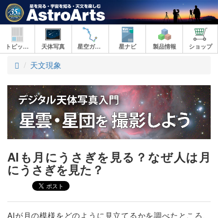
トピックス
天体写真
星空ガイド
星ナビ
製品情報
ショップ
ト
天文現象
ッ
プ
AIも月にうさぎを見る？なぜ人は月
にうさぎを見た？
AIが月の模様をどのように見立てるかを調べたところ、