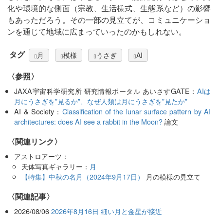
化や環境的な側面（宗教、生活様式、生態系など）の影響
もあっただろう。その一部の見立てが、コミュニケーショ
ンを通じて地域に広まっていったのかもしれない。
タグ
月
模様
うさぎ
AI
〈参照〉
JAXA宇宙科学研究所 研究情報ポータル あいさすGATE：
AIは
月にうさぎを”見るか”、なぜ人類は月にうさぎを”見たか”
AI & Society：
Classification of the lunar surface pattern by AI
architectures: does AI see a rabbit in the Moon?
論文
〈関連リンク〉
アストロアーツ：
天体写真ギャラリー：
月
【特集】中秋の名月（2024年9月17日）
月の模様の見立て
関連記事
2026/08/06
2026年8月16日 細い月と金星が接近