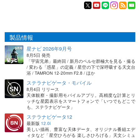
製品情報
星ナビ 2026年9月号
8月5日 発売
「宇宙兄弟」最終回 / 新月のペルセ群極大を見る・撮る
/ 変わる「惑星」の定義 / 星空の下で深呼吸する天文台
浴 / TAMRON 12-20mm F2.8 / ほか
ステラナビゲータ・モバイル
8月4日 リリース
天体観察・撮影用モバイルアプリ。高精度な計算とリ
ッチな星図表示をスマートフォンで「いつでもどこで
も、ステラナビゲータ」
ステラナビゲータ12
最新版
12.0i
美しい描画、豊富な天体データ、オリジナル番組エデ
ィタなど「星空ひろがる 楽しさひろげる」天文シミュ