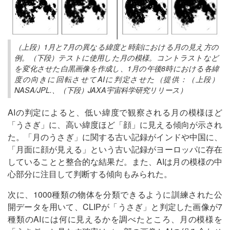
（上段）1月と7月の異なる緯度と時刻における月の見え方の
例。（下段）テストに使用した月の模様。コントラストなど
を変化させた白黒画像を作成し、1月の午後8時における各緯
度の向きに回転させてAIに判定させた（提供：（上段）
NASA/JPL.、（下段）JAXA宇宙科学研究リリース）
AIの判定によると、低い緯度で観察される月の模様ほど
「うさぎ」に、高い緯度ほど「顔」に見える傾向が示され
た。「月のうさぎ」に関する古い記録がインドや中国に、
「月面に顔が見える」という古い記録がヨーロッパに存在
していることと整合的な結果だ。また、AIは月の模様の中
心部分に注目して判断する傾向もみられた。
次に、1000種類の物体を分類できるように訓練された公
開データを用いて、CLIPが「うさぎ」と判定した画像が7
種類のAIには何に見えるかを調べたところ、月の模様を