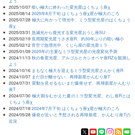
よう
2025/10/07
暗い極大に終わった変光星はくちょう座χ
2025/08/14
2025年8月下旬 はくちょう座χ星が極大のころ
2025/07/28
極大に向かって増光中、ミラ型変光星のはくちょう
座χ
2025/03/31
急減光から復光する変光星おうし座SU
2025/02/19
長周期変光星うさぎ座R、約30年ぶりの暗い極小
2025/02/12
宵空で急増光中、くじら座の変光星ミラ
2025/01/09
2025年の主要なミラ型変光星の光度変化予測
2024/11/13
秋の食変光星、アルゴルとカシオペヤ座RZを観測し
よう
2024/10/16
まもなく極大を迎えるミラ型変光星さんかく座R
2024/10/07
まだ目が離せない、再帰新星かんむり座T
2024/07/31
変動を見せるもいまだ爆発せず、再帰新星かんむり
座T
2024/07/30
極大期をむかえた夏のミラ型変光星、わし座Rとは
くちょう座χ
2024/07/18
2024年7月下旬 はくちょう座χ星が極大のころ
2024/05/28
爆発が近いと予想される再帰新星、かんむり座Tの
近況