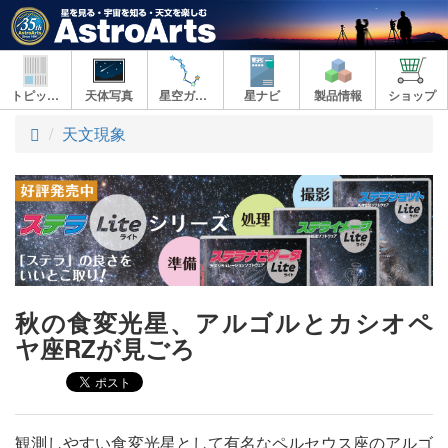
トピックス
天体写真
星空ガイド
星ナビ
製品情報
ショップ
ト
天文現象
ッ
プ
秋の食変光星、アルゴルとカシオペ
ヤ座RZが見ごろ
観測しやすい食変光星として有名なペルセウス座のアルゴ