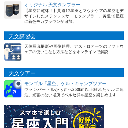
オリジナル 天文タンブラー
【星空に乾杯！】黄道12星座とマウナケアの星空をデ
ザインしたステンレスサーモタンブラー。黄道12星座
に新色モカブラウンが追加。
天文講習会
天体写真撮影や画像処理、アストロアーツのソフトウ
ェアの使いこなし方法などをオンラインで解説
天文ツアー
モンゴル「星空」ゲル・キャンプツアー
ウランバートルから西へ250km以上離れたゲルに連
泊。光害のない場所でペルセ群や星空を楽しめます