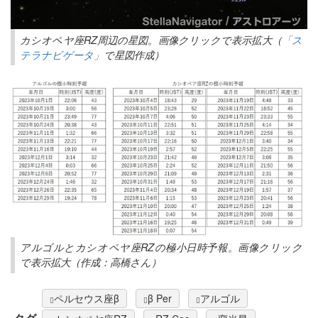
カシオペヤ座RZ周辺の星図。画像クリックで表示拡大（
「ス
テラナビゲータ」
で星図作成）
アルゴルとカシオペヤ座RZの極小日時予報。画像クリック
で表示拡大（作成：高橋さん）
ペルセウス座β
β Per
アルゴル