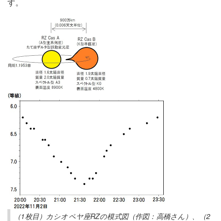
す。
（1枚目）カシオペヤ座RZの模式図（作図：高橋さん）、（2