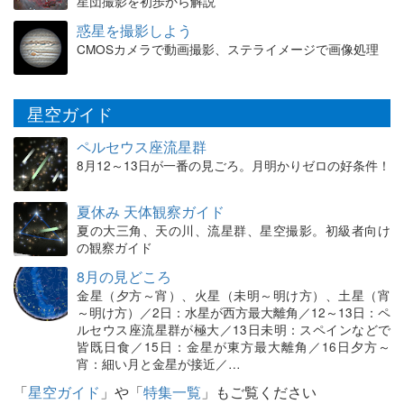
星団撮影を初歩から解説
惑星を撮影しよう
CMOSカメラで動画撮影、ステライメージで画像処理
星空ガイド
ペルセウス座流星群
8月12～13日が一番の見ごろ。月明かりゼロの好条件！
夏休み 天体観察ガイド
夏の大三角、天の川、流星群、星空撮影。初級者向け
の観察ガイド
8月の見どころ
金星（夕方～宵）、火星（未明～明け方）、土星（宵
～明け方）／2日：水星が西方最大離角／12～13日：ペ
ルセウス座流星群が極大／13日未明：スペインなどで
皆既日食／15日：金星が東方最大離角／16日夕方～
宵：細い月と金星が接近／…
「
星空ガイド
」や「
特集一覧
」もご覧ください