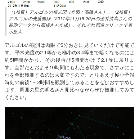
（1枚目）アルゴルの模式図（作図：高橋さん）、（2枚目）
アルゴルの光度曲線（2017年11月19-20日の金井清高さんの
観測データから高橋さん作成）。それぞれ画像クリックで表
示拡大
アルゴルの観測は肉眼で5分おきに見ていくだけで可能で
す。平常光度の2.1等から極小の3.4等まで暗くなるのには
約5時間かかり、その後再び5時間かけて2.1等に戻りま
す。全部だとおよそ10時間にもわたる現象で、さすがにこ
れを全部観測するのは大変ですので、とりあえず極小予報
時刻の前後1～2時間を観測してみることをぜひおすすめし
ます。周囲の星の明るさと見比べながらぜひ観測してみて
ください。