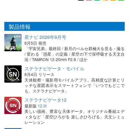
製品情報
星ナビ 2026年9月号
8月5日 発売
「宇宙兄弟」最終回 / 新月のペルセ群極大を見る・撮る
/ 変わる「惑星」の定義 / 星空の下で深呼吸する天文台
浴 / TAMRON 12-20mm F2.8 / ほか
ステラナビゲータ・モバイル
8月4日 リリース
天体観察・撮影用モバイルアプリ。高精度な計算とリ
ッチな星図表示をスマートフォンで「いつでもどこで
も、ステラナビゲータ」
ステラナビゲータ12
最新版
12.0i
美しい描画、豊富な天体データ、オリジナル番組エデ
ィタなど「星空ひろがる 楽しさひろげる」天文シミュ
レーション