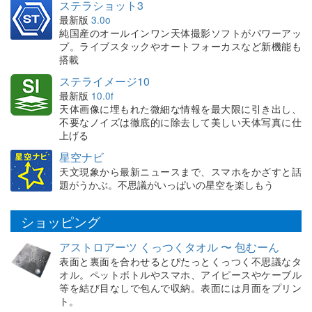
ステラショット3
最新版
3.0o
純国産のオールインワン天体撮影ソフトがパワーアッ
プ。ライブスタックやオートフォーカスなど新機能も
搭載
ステライメージ10
最新版
10.0f
天体画像に埋もれた微細な情報を最大限に引き出し、
不要なノイズは徹底的に除去して美しい天体写真に仕
上げる
星空ナビ
天文現象から最新ニュースまで、スマホをかざすと話
題がうかぶ。不思議がいっぱいの星空を楽しもう
ショッピング
アストロアーツ くっつくタオル 〜 包むーん
表面と裏面を合わせるとぴたっとくっつく不思議なタ
オル。ペットボトルやスマホ、アイピースやケーブル
等を結び目なしで包んで収納。表面には月面をプリン
ト。