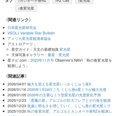
タグ
カシオペヤ座RZ
RZ Cas
変光星
食変光星
〈関連リンク〉
日本変光星研究会
VSOLJ Variable Star Bulletin
アメリカ変光星観測者協会
アストロアーツ：
星空ガイド：天文の基礎知識
変光星
天体写真ギャラリー：
重星・変光星
星ナビ.com：
2023年11月号
Observer's NAVI「秋の食変光星を
観測しよう」
関連記事
2026/04/07
極大を迎える変光星いっかくじゅう座X
2026/01/16
2026年1月24日ごろ くじら座ο星ミラが極大光度
2026/01/05
2026年の主要なミラ型変光星の光度変化予測
2025/12/23
「悪魔の星」アルゴルの巨大フレアとその食を観測
2025/12/23
急速に明るさを増していく、くじら座の変光星ミラ
2025/10/20
秋の食変光星、アルゴルとカシオペヤ座RZを観測し