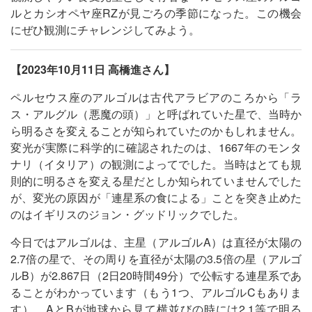
ルとカシオペヤ座RZが見ごろの季節になった。この機会
にぜひ観測にチャレンジしてみよう。
【2023年10月11日 高橋進さん】
ペルセウス座のアルゴルは古代アラビアのころから「ラ
ス・アルグル（悪魔の頭）」と呼ばれていた星で、当時か
ら明るさを変えることが知られていたのかもしれません。
変光が実際に科学的に確認されたのは、1667年のモンタ
ナリ（イタリア）の観測によってでした。当時はとても規
則的に明るさを変える星だとしか知られていませんでした
が、変光の原因が「連星系の食による」ことを突き止めた
のはイギリスのジョン・グッドリックでした。
今日ではアルゴルは、主星（アルゴルA）は直径が太陽の
2.7倍の星で、その周りを直径が太陽の3.5倍の星（アルゴ
ルB）が2.867日（2日20時間49分）で公転する連星系であ
ることがわかっています（もう1つ、アルゴルCもありま
す）。AとBが地球から見て横並びの時には2.1等で明る