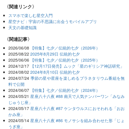
〈関連リンク〉
スマホで楽しむ星空入門
星空ナビ：宇宙の不思議に出会うモバイルアプリ
天文の基礎知識
関連記事
2026/06/08
【特集】七夕／伝統的七夕（2026年）
2025/08/22
2025年8月29日 伝統的七夕
2025/06/06
【特集】七夕／伝統的七夕（2025年）
2024/12/17
【12月17日発売】ムック「星のギリシア神話研究」
2024/08/02
2024年8月10日 伝統的七夕
2024/07/24
季節の星や星座を楽しめるプラネタリウム番組を無
料で公開
2024/06/07
【特集】七夕／伝統的七夕（2024年）
2024/05/21
星座八十八夜 #88 南天で人気ナンバーワン「みなみ
じゅうじ座」
2024/05/17
星座八十八夜 #87 ケンタウルスにおそわれる「おお
かみ座」
2024/05/14
星座八十八夜 #86 モノサシを組み合わせた形「じょ
うぎ座」