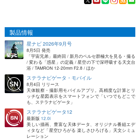
製品情報
星ナビ 2026年9月号
8月5日 発売
「宇宙兄弟」最終回 / 新月のペルセ群極大を見る・撮る
/ 変わる「惑星」の定義 / 星空の下で深呼吸する天文台
浴 / TAMRON 12-20mm F2.8 / ほか
ステラナビゲータ・モバイル
8月4日 リリース
天体観察・撮影用モバイルアプリ。高精度な計算とリ
ッチな星図表示をスマートフォンで「いつでもどこで
も、ステラナビゲータ」
ステラナビゲータ12
最新版
12.0i
美しい描画、豊富な天体データ、オリジナル番組エデ
ィタなど「星空ひろがる 楽しさひろげる」天文シミュ
レーション