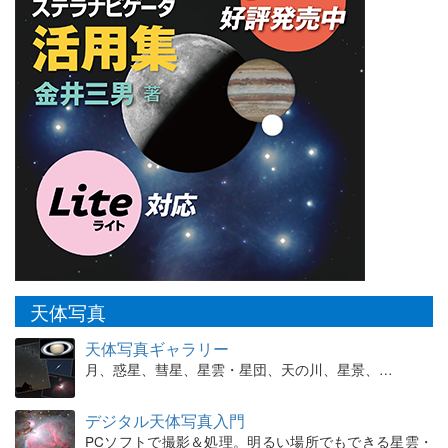
天体写真
天体写真ギャラリー
月、惑星、彗星、星雲・星団、天の川、星景、…
デジタル天体写真入門
PCソフトで撮影＆処理。明るい場所でもできる星雲・