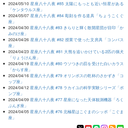
2024/05/10
星座八十八夜 #85 太陽にもっとも近い恒星がある
「ケンタウルス座」
2024/05/07
星座八十八夜 #84 彫刻を作る道具「ちょうこくぐ
座」
2024/04/30
星座八十八夜 #83 きらりと輝く散開星団が目印「か
みのけ座」
2024/04/26
星座八十八夜 #82 授業で使った文房具「コンパス
座」
2024/04/23
星座八十八夜 #81 大熊を追いかけている2匹の猟犬
「りょうけん座」
2024/04/19
星座八十八夜 #80 ウソつきの罰を受けた白いカラス
「からす座」
2024/04/16
星座八十八夜 #79 オリンポスの乾杯のさかずき「コ
ップ座」
2024/04/12
星座八十八夜 #78 ラカイユの科学実験シリーズ「ポ
ンプ座」
2024/04/09
星座八十八夜 #77 星座になった天体観測機器「ろく
ぶんぎ座」
2024/04/05
星座八十八夜 #76 北極星はこぐまのシッポ「こぐま
座」