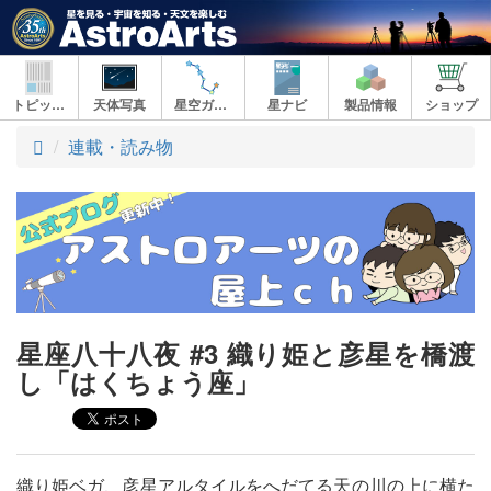
トピックス
天体写真
星空ガイド
星ナビ
製品情報
ショップ
ト
連載・読み物
ッ
プ
星座八十八夜 #3 織り姫と彦星を橋渡
し「はくちょう座」
織り姫ベガ、彦星アルタイルをへだてる天の川の上に横た