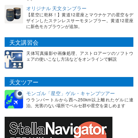
オリジナル 天文タンブラー
【星空に乾杯！】黄道12星座とマウナケアの星空をデ
ザインしたステンレスサーモタンブラー。黄道12星座
に新色モカブラウンが追加。
天文講習会
天体写真撮影や画像処理、アストロアーツのソフトウ
ェアの使いこなし方法などをオンラインで解説
天文ツアー
モンゴル「星空」ゲル・キャンプツアー
ウランバートルから西へ250km以上離れたゲルに連
泊。光害のない場所でペルセ群や星空を楽しめます