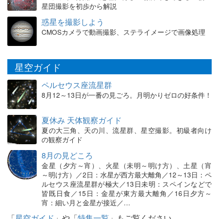
星団撮影を初歩から解説
惑星を撮影しよう
CMOSカメラで動画撮影、ステライメージで画像処理
星空ガイド
ペルセウス座流星群
8月12～13日が一番の見ごろ。月明かりゼロの好条件！
夏休み 天体観察ガイド
夏の大三角、天の川、流星群、星空撮影。初級者向け
の観察ガイド
8月の見どころ
金星（夕方～宵）、火星（未明～明け方）、土星（宵
～明け方）／2日：水星が西方最大離角／12～13日：ペ
ルセウス座流星群が極大／13日未明：スペインなどで
皆既日食／15日：金星が東方最大離角／16日夕方～
宵：細い月と金星が接近／…
「
星空ガイド
」や「
特集一覧
」もご覧ください