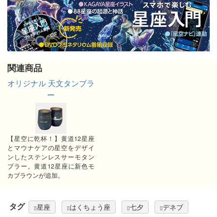
関連商品
オリジナル 天文タンブラ
ー
【星空に乾杯！】黄道12星座
とマウナケアの星空をデザイ
ンしたステンレスサーモタン
ブラー。黄道12星座に新色モ
カブラウンが追加。
タグ
星座
はくちょう座
七夕
デネブ