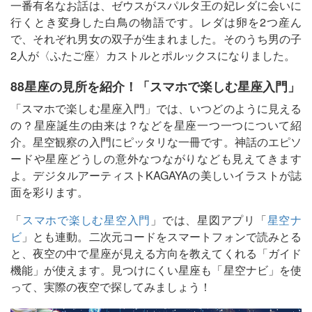
一番有名なお話は、ゼウスがスパルタ王の妃レダに会いに
行くとき変身した白鳥の物語です。レダは卵を2つ産ん
で、それぞれ男女の双子が生まれました。そのうち男の子
2人が〈ふたご座〉カストルとポルックスになりました。
88星座の見所を紹介！「スマホで楽しむ星座入門」
「スマホで楽しむ星座入門」では、いつどのように見える
の？星座誕生の由来は？などを星座一つ一つについて紹
介。星空観察の入門にピッタリな一冊です。神話のエピソ
ードや星座どうしの意外なつながりなども見えてきます
よ。デジタルアーティストKAGAYAの美しいイラストが誌
面を彩ります。
「
スマホで楽しむ星空入門
」では、星図アプリ「
星空ナ
ビ
」とも連動。二次元コードをスマートフォンで読みとる
と、夜空の中で星座が見える方向を教えてくれる「ガイド
機能」が使えます。見つけにくい星座も「星空ナビ」を使
って、実際の夜空で探してみましょう！