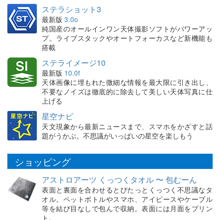
ステラショット3
最新版
3.0o
純国産のオールインワン天体撮影ソフトがパワーアッ
プ。ライブスタックやオートフォーカスなど新機能も
搭載
ステライメージ10
最新版
10.0f
天体画像に埋もれた微細な情報を最大限に引き出し、
不要なノイズは徹底的に除去して美しい天体写真に仕
上げる
星空ナビ
天文現象から最新ニュースまで、スマホをかざすと話
題がうかぶ。不思議がいっぱいの星空を楽しもう
ショッピング
アストロアーツ くっつくタオル 〜 包むーん
表面と裏面を合わせるとぴたっとくっつく不思議なタ
オル。ペットボトルやスマホ、アイピースやケーブル
等を結び目なしで包んで収納。表面には月面をプリン
ト。