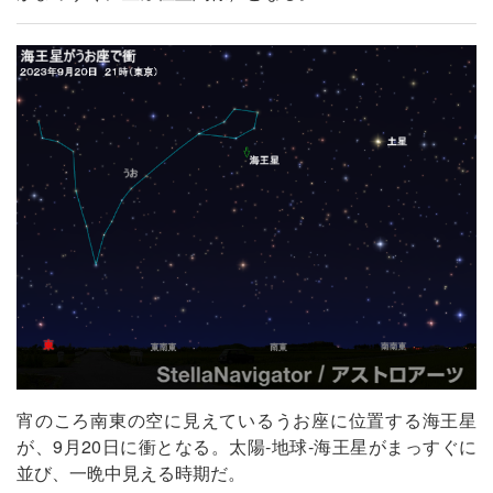
宵のころ南東の空に見えているうお座に位置する海王星
が、9月20日に衝となる。太陽‐地球‐海王星がまっすぐに
並び、一晩中見える時期だ。