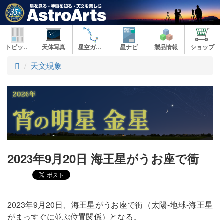
トピックス
天体写真
星空ガイド
星ナビ
製品情報
ショップ
ト
天文現象
ッ
プ
2023年9月20日 海王星がうお座で衝
2023年9月20日、海王星がうお座で衝（太陽‐地球‐海王星
がまっすぐに並ぶ位置関係）となる。