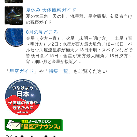
夏休み 天体観察ガイド
夏の大三角、天の川、流星群、星空撮影。初級者向け
の観察ガイド
8月の見どころ
金星（夕方～宵）、火星（未明～明け方）、土星（宵
～明け方）／2日：水星が西方最大離角／12～13日：ペ
ルセウス座流星群が極大／13日未明：スペインなどで
皆既日食／15日：金星が東方最大離角／16日夕方～
宵：細い月と金星が接近／…
「
星空ガイド
」や「
特集一覧
」もご覧ください