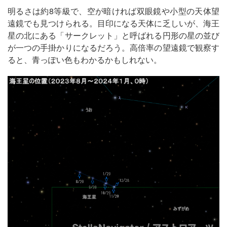
明るさは約8等級で、空が暗ければ双眼鏡や小型の天体望
遠鏡でも見つけられる。目印になる天体に乏しいが、海王
星の北にある「サークレット」と呼ばれる円形の星の並び
が一つの手掛かりになるだろう。高倍率の望遠鏡で観察す
ると、青っぽい色もわかるかもしれない。