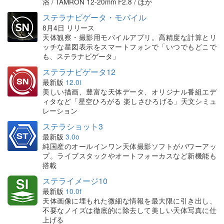
浴 / TAMRON 12-20mm F2.8 / ほか
ステラナビゲータ・モバイル
8月4日 リリース
天体観察・撮影用モバイルアプリ。高精度な計算とリ
ッチな星図表示をスマートフォンで「いつでもどこで
も、ステラナビゲータ」
ステラナビゲータ12
最新版
12.0i
美しい描画、豊富な天体データ、オリジナル番組エデ
ィタなど「星空ひろがる 楽しさひろげる」天文シミュ
レーション
ステラショット3
最新版
3.0o
純国産のオールインワン天体撮影ソフトがパワーアッ
プ。ライブスタックやオートフォーカスなど新機能も
搭載
ステライメージ10
最新版
10.0f
天体画像に埋もれた微細な情報を最大限に引き出し、
不要なノイズは徹底的に除去して美しい天体写真に仕
上げる