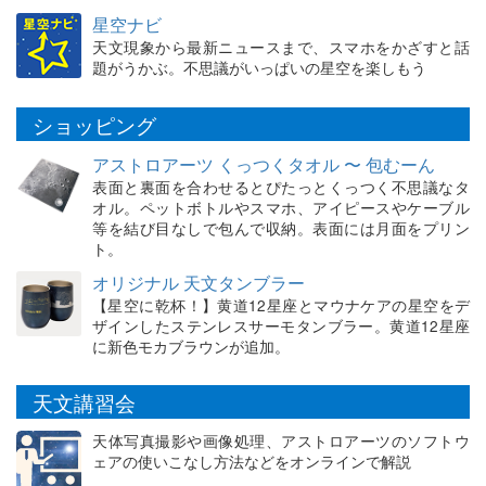
星空ナビ
天文現象から最新ニュースまで、スマホをかざすと話
題がうかぶ。不思議がいっぱいの星空を楽しもう
ショッピング
アストロアーツ くっつくタオル 〜 包むーん
表面と裏面を合わせるとぴたっとくっつく不思議なタ
オル。ペットボトルやスマホ、アイピースやケーブル
等を結び目なしで包んで収納。表面には月面をプリン
ト。
オリジナル 天文タンブラー
【星空に乾杯！】黄道12星座とマウナケアの星空をデ
ザインしたステンレスサーモタンブラー。黄道12星座
に新色モカブラウンが追加。
天文講習会
天体写真撮影や画像処理、アストロアーツのソフトウ
ェアの使いこなし方法などをオンラインで解説