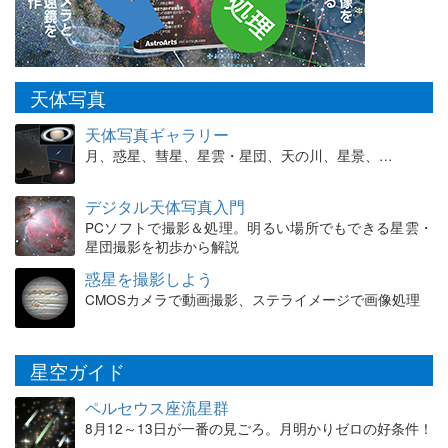
天体写真
天体写真ギャラリー
月、惑星、彗星、星雲・星団、天の川、星景、…
デジタル天体写真入門
PCソフトで撮影＆処理。明るい場所でもできる星雲・
星団撮影を初歩から解説
惑星を撮影しよう
CMOSカメラで動画撮影、ステライメージで画像処理
星空ガイド
ペルセウス座流星群
8月12～13日が一番の見ごろ。月明かりゼロの好条件！