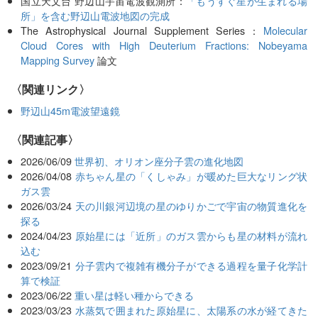
国立天文台 野辺山宇宙電波観測所：
「もうすぐ星が生まれる場
所」を含む野辺山電波地図の完成
The Astrophysical Journal Supplement Series：
Molecular
Cloud Cores with High Deuterium Fractions: Nobeyama
Mapping Survey
論文
〈関連リンク〉
野辺山45m電波望遠鏡
関連記事
2026/06/09
世界初、オリオン座分子雲の進化地図
2026/04/08
赤ちゃん星の「くしゃみ」が暖めた巨大なリング状
ガス雲
2026/03/24
天の川銀河辺境の星のゆりかごで宇宙の物質進化を
探る
2024/04/23
原始星には「近所」のガス雲からも星の材料が流れ
込む
2023/09/21
分子雲内で複雑有機分子ができる過程を量子化学計
算で検証
2023/06/22
重い星は軽い種からできる
2023/03/23
水蒸気で囲まれた原始星に、太陽系の水が経てきた