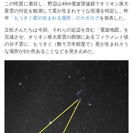
この性質に着目し、野辺山45m電波望遠鏡でオリオン座大
星雲の付近を観測して星が生まれそうな現場を特定し、昨
年
「もうすぐ星の生まれる場所」のカタログ
を発表した。
立松さんたちは今回、それらの近辺を含む「電波地図」を
完成させ、オリオン座大星雲の西側にあるフィラメント状
の分子雲に、もうすぐ（数十万年程度で）星が生まれそう
な場所が2か所あることなどを突き止めた。