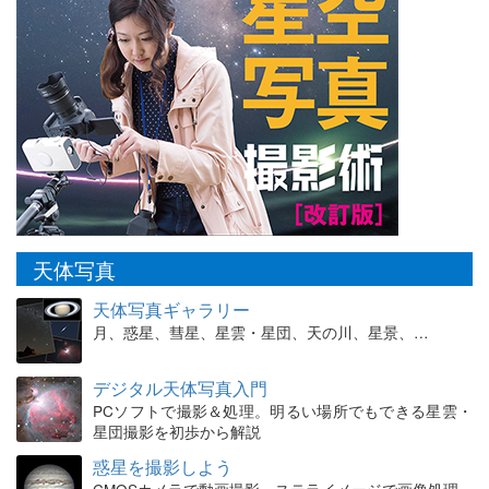
天体写真
天体写真ギャラリー
月、惑星、彗星、星雲・星団、天の川、星景、…
デジタル天体写真入門
PCソフトで撮影＆処理。明るい場所でもできる星雲・
星団撮影を初歩から解説
惑星を撮影しよう