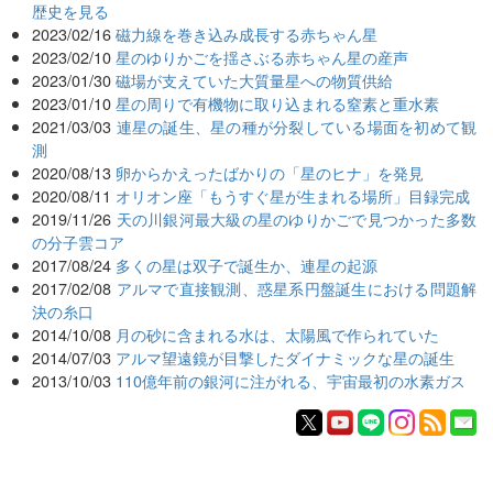
歴史を見る
2023/02/16
磁力線を巻き込み成長する赤ちゃん星
2023/02/10
星のゆりかごを揺さぶる赤ちゃん星の産声
2023/01/30
磁場が支えていた大質量星への物質供給
2023/01/10
星の周りで有機物に取り込まれる窒素と重水素
2021/03/03
連星の誕生、星の種が分裂している場面を初めて観
測
2020/08/13
卵からかえったばかりの「星のヒナ」を発見
2020/08/11
オリオン座「もうすぐ星が生まれる場所」目録完成
2019/11/26
天の川銀河最大級の星のゆりかごで見つかった多数
の分子雲コア
2017/08/24
多くの星は双子で誕生か、連星の起源
2017/02/08
アルマで直接観測、惑星系円盤誕生における問題解
決の糸口
2014/10/08
月の砂に含まれる水は、太陽風で作られていた
2014/07/03
アルマ望遠鏡が目撃したダイナミックな星の誕生
2013/10/03
110億年前の銀河に注がれる、宇宙最初の水素ガス