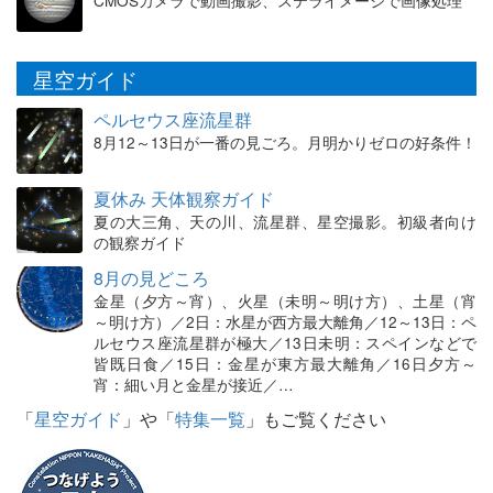
CMOSカメラで動画撮影、ステライメージで画像処理
星空ガイド
ペルセウス座流星群
8月12～13日が一番の見ごろ。月明かりゼロの好条件！
夏休み 天体観察ガイド
夏の大三角、天の川、流星群、星空撮影。初級者向け
の観察ガイド
8月の見どころ
金星（夕方～宵）、火星（未明～明け方）、土星（宵
～明け方）／2日：水星が西方最大離角／12～13日：ペ
ルセウス座流星群が極大／13日未明：スペインなどで
皆既日食／15日：金星が東方最大離角／16日夕方～
宵：細い月と金星が接近／…
「
星空ガイド
」や「
特集一覧
」もご覧ください