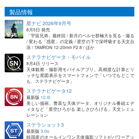
製品情報
星ナビ 2026年9月号
8月5日 発売
「宇宙兄弟」最終回 / 新月のペルセ群極大を見る・撮る
/ 変わる「惑星」の定義 / 星空の下で深呼吸する天文台
浴 / TAMRON 12-20mm F2.8 / ほか
ステラナビゲータ・モバイル
8月4日 リリース
天体観察・撮影用モバイルアプリ。高精度な計算とリ
ッチな星図表示をスマートフォンで「いつでもどこで
も、ステラナビゲータ」
ステラナビゲータ12
最新版
12.0i
美しい描画、豊富な天体データ、オリジナル番組エデ
ィタなど「星空ひろがる 楽しさひろげる」天文シミュ
レーション
ステラショット3
最新版
3.0o
純国産のオールインワン天体撮影ソフトがパワーアッ