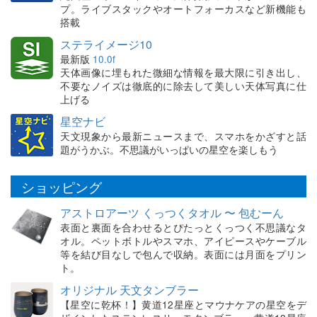
プ。ライブスタックやオートフォーカスなど新機能も
搭載
ステライメージ10
最新版
10.0f
天体画像に埋もれた微細な情報を最大限に引き出し、
不要なノイズは徹底的に除去して美しい天体写真に仕
上げる
星空ナビ
天文現象から最新ニュースまで、スマホをかざすと話
題がうかぶ。不思議がいっぱいの星空を楽しもう
ショッピング
アストロアーツ くっつくタオル 〜 包むーん
表面と裏面を合わせるとぴたっとくっつく不思議なタ
オル。ペットボトルやスマホ、アイピースやケーブル
等を結び目なしで包んで収納。表面には月面をプリン
ト。
オリジナル 天文タンブラー
【星空に乾杯！】黄道12星座とマウナケアの星空をデ