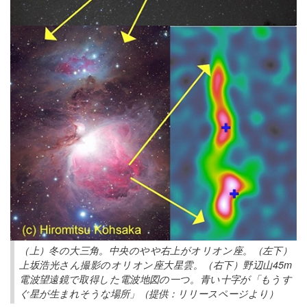
（上）冬の大三角。中央のやや右上がオリオン座。（左下）
上坂浩光さん撮影のオリオン座大星雲。（右下）野辺山45m
電波望遠鏡で取得した電波地図の一つ。青い十字が「もうす
ぐ星が生まれそうな場所」（提供：リリースページより）