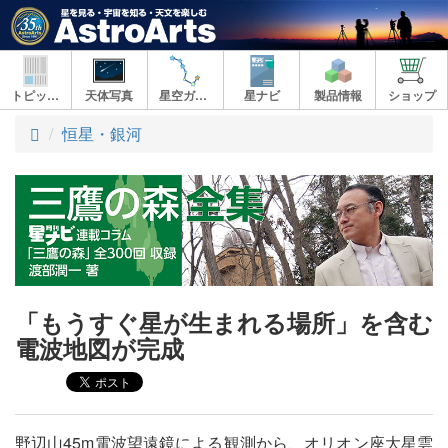
トピックス
天体写真
星空ガイド
星ナビ
製品情報
ショップ
ト
恒星・銀河
ッ
プ
「もうすぐ星が生まれる場所」を含む
電波地図が完成
野辺山45m電波望遠鏡による観測から、オリオン座大星雲