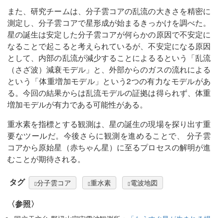
また、研究チームは、分子雲コアの乱流の大きさを精密に
測定し、分子雲コアで星形成が始まるきっかけを調べた。
星の誕生は安定した分子雲コアが何らかの原因で不安定に
なることで起こると考えられているが、不安定になる原因
として、内部の乱流が減少することによるるという「乱流
（さざ波）減衰モデル」と、外部からのガスの流れによる
という「体重増加モデル」という2つの有力なモデルがあ
る。今回の結果からは乱流モデルの証拠は得られず、体重
増加モデルが有力である可能性がある。
重水素を指標とする観測は、星の誕生の現場を探り出す重
要なツールだ。今後さらに観測を進めることで、 分子雲
コアから原始星（赤ちゃん星）に至るプロセスの解明が進
むことが期待される。
タグ
分子雲コア
重水素
電波地図
〈参照〉